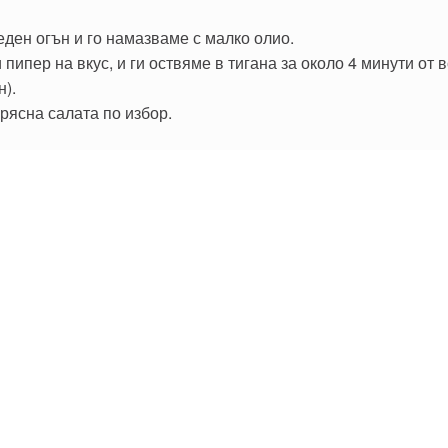
еден огън и го намазваме с малко олио.
 пипер на вкус, и ги оствяме в тигана за около 4 минути от
н).
рясна салата по избор.