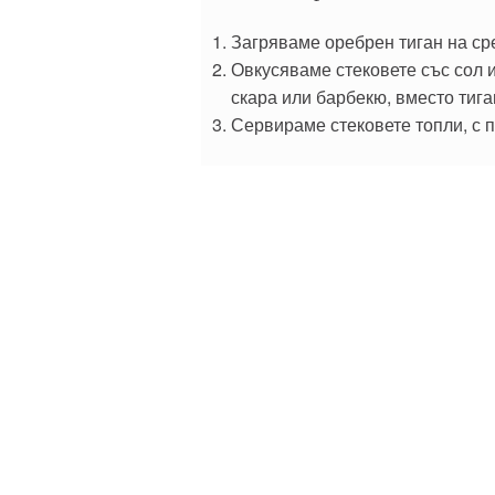
Загряваме оребрен тиган на ср
Овкусяваме стековете със сол и
скара или барбекю, вместо тига
Сервираме стековете топли, с п