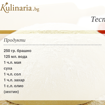
Тес
Продукти
250 гр.
брашно
125 мл.
вода
1 ч.л.
мая
суха
1 ч.л.
сол
1 ч.л.
захар
1 с.л.
олио
(зехтин)