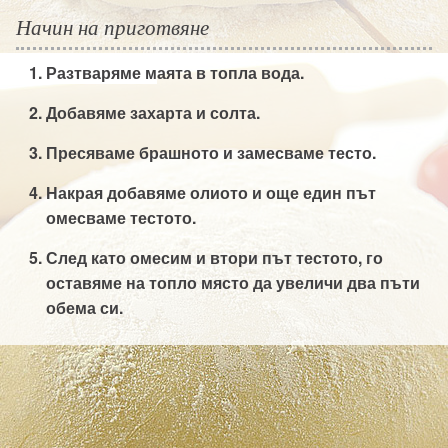
Начин на приготвяне
Разтваряме м
аята в топла вода.
Добавяме захарта и солта.
Пресяваме брашното и замесваме тесто.
Накрая добавяме олиото и още един път
омесваме тестото.
След като омесим и втори път тестото, го
оставяме на топло място да увеличи два пъти
обема си.