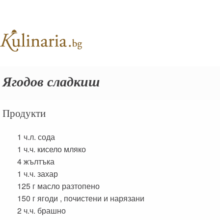
Ягодов сладкиш
Продукти
1 ч.л.
сода
1 ч.ч.
кисело мляко
4
жълтъка
1 ч.ч.
захар
125 г
масло разтопено
150 г
ягоди , почистени и нарязани
2 ч.ч.
брашно