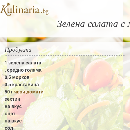
Зелена салата с
Продукти
1
зелена салата
, средно голяма
0,5
морков
0,5
краставица
50 г
чери домати
зехтин
на вкус
оцет
на вкус
сол