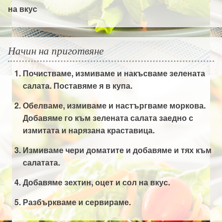
на вкус
Начин на приготвяне
Почистваме, измиваме и накъсваме зелената
салата. Поставяме я в купа.
Обелваме, измиваме и настъргваме моркова.
Добавяме го към зелената салата заедно с
измитата и нарязана краставица.
Измиваме чери доматите и добавяме и тях към
салатата.
Добавяме зехтин, оцет и сол на вкус.
Разбъркваме и сервираме.