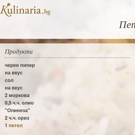
Пет
Продукти
черен пипер
на вкус
сол
на вкус
2
моркова
0,5 ч.ч.
олио
"Олинеза"
2 ч.ч.
ориз
1
петел