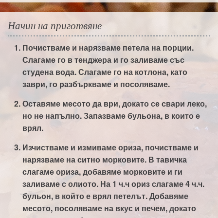
Начин на приготвяне
Почистваме и нарязваме петела на порции.
Слагаме го в тенджера и го заливаме със
студена вода. Слагаме го на котлона, като
заври, го разбъркваме и посоляваме.
Оставяме месото да ври, докато се свари леко,
но не напълно. Запазваме бульона, в които е
врял.
Изчистваме и измиваме ориза, почистваме и
нарязваме на ситно морковите. В тавичка
слагаме ориза, добавяме морковите и ги
заливаме с олиото. На 1 ч.ч ориз слагаме 4 ч.ч.
бульон, в който е врял петелът. Добавяме
месото, посоляваме на вкус и печем, докато