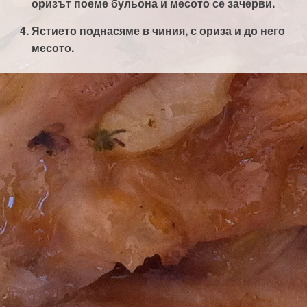
оризът поеме бульона и месото се зачерви.
Ястието поднасяме в чиния, с ориза и до него
месото.