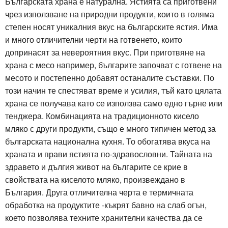
Българската храна е натурална. Ястията са приготвени
чрез използване на природни продукти, които в голяма
степен носят уникалния вкус на българските ястия. Има
и много отличителни черти на готвенето, които
допринасят за невероятния вкус. При приготвяне на
храна с месо например, българите започват с готвене на
месото и постепенно добавят останалите съставки. По
този начин те спестяват време и усилия, тъй като цялата
храна се получава като се използва само едно гърне или
тенджера. Комбинацията на традиционното кисело
мляко с други продукти, също е много типичен метод за
българската национална кухня. То обогатява вкуса на
храната и прави ястията по-здравословни. Тайната на
здравето и дългия живот на българите се крие в
свойствата на киселото мляко, произвеждано в
България. Друга отличителна черта е термичната
обработка на продуктите -къкрят бавно на слаб огън,
което позволява техните хранителни качества да се