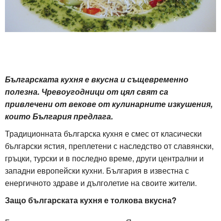
Българската кухня е вкусна и същевременно
полезна. Чревоугодници от цял ​​свят са
привлечени от векове от кулинарните изкушения,
които България предлага.
Традиционната българска кухня е смес от класически
български ястия, преплетени с наследство от славянски,
гръцки, турски и в последно време, други централни и
западни европейски кухни. България в известна с
енергичното здраве и дълголетие на своите жители.
Защо българската кухня е толкова вкусна?