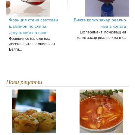
Франция стана световен
Вижте колко захар реално
шампион по сляпа
има в колата
дегустация на вино
Експеримент, показващ ни
колко захар реално има в к...
Франция се наложи над
досегашните шампиони от
Белги...
Нови рецепти