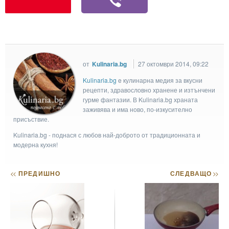
от
Kulinaria.bg
27 октомври 2014, 09:22
Kulinaria.bg
e кулинарна медия за вкусни
рецепти, здравословно хранене и изтънчени
гурме фантазии. В Kulinaria.bg храната
заживява и има ново, по-изкусително
присъствие.
Kulinaria.bg - поднася с любов най-доброто от традиционната и
модерна кухня!
<<
ПРЕДИШНО
СЛЕДВАЩО
>>