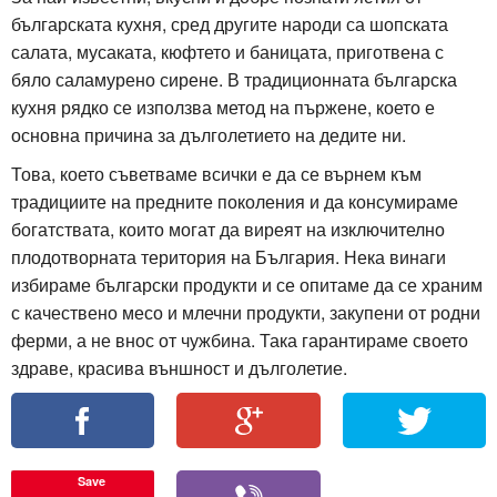
българската кухня, сред другите народи са шопската
салата, мусаката, кюфтето и баницата, приготвена с
бяло саламурено сирене. В традиционната българска
кухня рядко се използва метод на пържене, което е
основна причина за дълголетието на дедите ни.
Това, което съветваме всички е да се върнем към
традициите на предните поколения и да консумираме
богатствата, които могат да виреят на изключително
плодотворната територия на България. Нека винаги
избираме български продукти и се опитаме да се храним
с качествено месо и млечни продукти, закупени от родни
ферми, а не внос от чужбина. Така гарантираме своето
здраве, красива външност и дълголетие.
Save