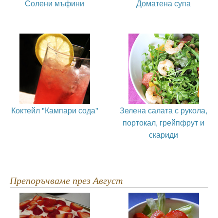
Солени мъфини
Доматена супа
Коктейл "Кампари сода"
Зелена салата с рукола,
портокал, грейпфрут и
скариди
Препоръчваме през Август