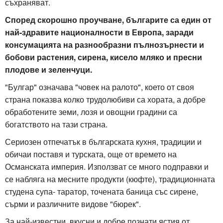
съхраняват.
Според скорошно проучване, българите са един от
най-здравите националности в Европа, заради
консумацията на разнообразни пълнозърнести и
бобови растения, сирена, кисело мляко и пресни
плодове и зеленчуци.
"Булгар" означава "човек на ралото", което от своя
страна показва колко трудолюбиви са хората, а добре
обработените земи, лозя и овощни градини са
богатството на тази страна.
Сериозен отпечатък в българската кухня, традиции и
обичаи поставя и турската, още от времето на
Османската империя. Използват се много подправки и
се набляга на месните продукти (кюфте), традиционната
студена супа- таратор, точената баница със сирене,
сърми и различните видове "бюрек".
За най-известни, вкусни и добре познати ястия от