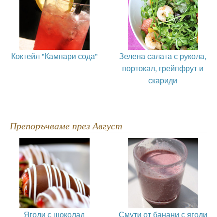
Коктейл "Кампари сода"
Зелена салата с рукола,
портокал, грейпфрут и
скариди
Препоръчваме през Август
Ягоди с шоколад
Смути от банани с ягоди