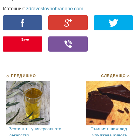
Източник:
zdravoslovnohranene.com
Save
<<
ПРЕДИШНО
СЛЕДВАЩО
>>
Зехтинът - универсалното
Тъмният шоколад
лекарство
удължава живота