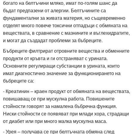
богато на белтъчини мляко, имат по-голям шанс да
бъдат предпазени от алергии. Белтъчините са
фундаментални за живата материя, но същевременно
отделят много повече токсични отпадъци с обмяната на
веществата, в сравнение с мазнините и въглехидратите,
и могат да създадат проблеми за бъбреците.
Бъбреците филтрират отровните вещества и обменните
продукти от кръвта и ги отстраняват с урината.
Основните регулиращи субстанции в урината, които
имат диагностично значение за функционирането на
бъбреците са:
- Креатинин – краен продукт от обмяната на веществата,
повишаващ се при мускулна работа. Повишените
стойности говорят за намалена бъбречна функция.
Ниски стойности се появяват при млади хора, страдащи
от диабет или при много малка мускулна маса.
- Урея – получава се при белтъчната обмяна след