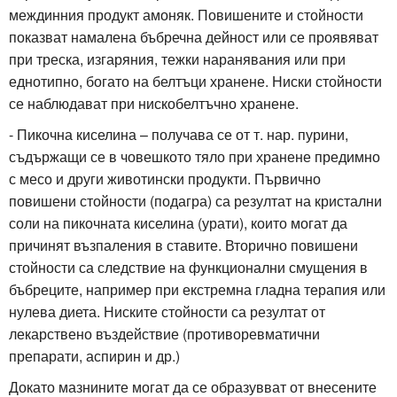
междинния продукт амоняк. Повишените и стойности
показват намалена бъбречна дейност или се проявяват
при треска, изгаряния, тежки наранявания или при
еднотипно, богато на белтъци хранене. Ниски стойности
се наблюдават при нискобелтъчно хранене.
- Пикочна киселина – получава се от т. нар. пурини,
съдържащи се в човешкото тяло при хранене предимно
с месо и други животински продукти. Първично
повишени стойности (подагра) са резултат на кристални
соли на пикочната киселина (урати), които могат да
причинят възпаления в ставите. Вторично повишени
стойности са следствие на функционални смущения в
бъбреците, например при екстремна гладна терапия или
нулева диета. Ниските стойности са резултат от
лекарствено въздействие (противоревматични
препарати, аспирин и др.)
Докато мазнините могат да се образувват от внесените