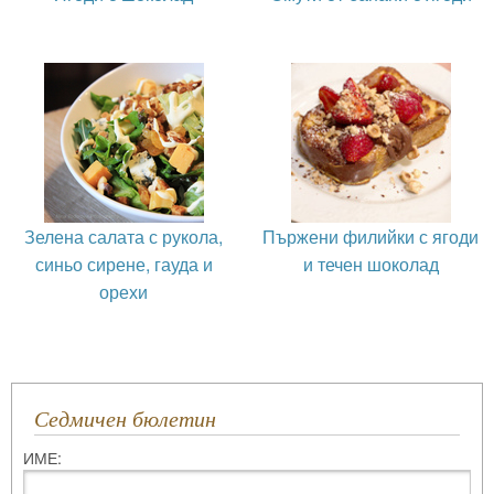
Зелена салата с рукола,
Пържени филийки с ягоди
синьо сирене, гауда и
и течен шоколад
орехи
Седмичен бюлетин
ИМЕ: