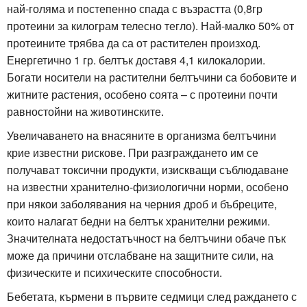
най-голяма и постепенно спада с възрастта (0,8гр
протеини за килограм телесно тегло). Най-малко 50% от
протеините трябва да са от растителен произход.
Енергетично 1 гр. белтък доставя 4,1 килокалории.
Богати носители на растителни белтъчини са бобовите и
житните растения, особено соята – с протеини почти
равностойни на животинските.
Увеличаването на внасяните в организма белтъчини
крие известни рискове. При разграждането им се
получават токсични продукти, изискващи съблюдаване
на известни хранително-физиологични норми, особено
при някои заболявания на черния дроб и бъбреците,
които налагат бедни на белтък хранителни режими.
Значителната недостатъчност на белтъчини обаче пък
може да причини отслабване на защитните сили, на
физическите и психическите способности.
Бебетата, кърмени в първите седмици след раждането с