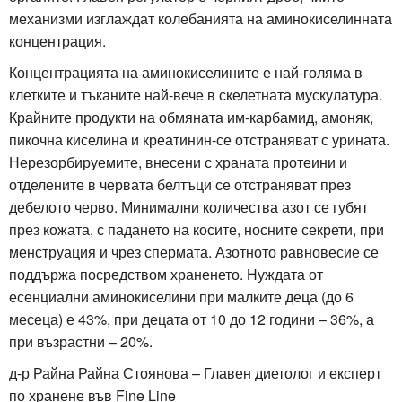
механизми изглаждат колебанията на аминокиселинната
концентрация.
Концентрацията на аминокиселините е най-голяма в
клетките и тъканите най-вече в скелетната мускулатура.
Крайните продукти на обмяната им-карбамид, амоняк,
пикочна киселина и креатинин-се отстраняват с урината.
Нерезорбируемите, внесени с храната протеини и
отделените в червата белтъци се отстраняват през
дебелото черво. Минимални количества азот се губят
през кожата, с падането на косите, носните секрети, при
менструация и чрез спермата. Азотното равновесие се
поддържа посредством храненето. Нуждата от
есенциални аминокиселини при малките деца (до 6
месеца) е 43%, при децата от 10 до 12 години – 36%, а
при възрастни – 20%.
д-р Райна Райна Стоянова – Главен диетолог и експерт
по хранене във Fine Line