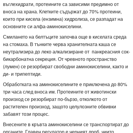
въглехидрати, протеините са зависими предимно от
вноса на храна. Клетките съдържат до 70% протеини,
които при кисела (ензимна) хидролиза, се разпадат на
основните си алфа-аминокиселини.
Смилането на белтъците започва още в киселата среда
на стомаха. В тънките черва хранителната каша се
неутрализира до леко алкализиране от панкреасния сок-
бикарбонатна секреция. От чревното пространство
(лумен) се резорбират свободни аминокиселини, както и
ди- и трипептиди.
Обработката на аминокиселините е приключена до 80%
три часа след вноса им. Протеините от животински
произход се резорбират по-бързо, отколкото от
растителен произход, защото целулозните обвивки
забавят този процес.
Внесените в кръвта аминокиселини се транспортират до
органите. Главен регулатор е черният дроб, чиито