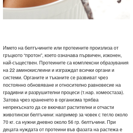
Името на белтъчините или протеинитe произлиза от
гръцкото “протон”, което означава първичен, изконен,
най-съществен. Протеините са комплексни образувания
на 22 аминокислеини и изграждат всички органи и
системи. Органите и тъканите се развиват чрез
постоянно обновяване и относително равновесие на
градивни и разрушителни процеси (т.нар. хомеостаза).
Затова чрез храненето в организма трябва
непрекъснато да се вкючват растителни и отчасти
животински белтъчини: например за човек с тегло около
70 кг. са нужни дневно около 56 гр. белтъчини. При
децата нуждата от протеини във фазата на растежа е