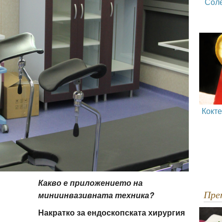
Сол
Кокт
Какво е приложението на
Пр
миниинвазивната техника?
Накратко за ендоскопската хирургия