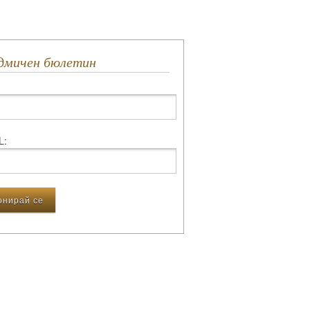
едмичен бюлетин
L: