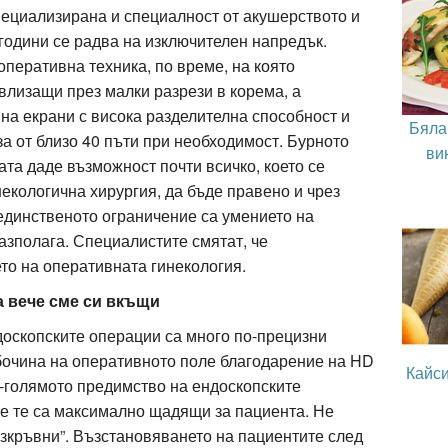
пециализирана и специалност от акушерството и
 години се радва на изключителен напредък.
оперативна техника, по време, на която
влизащи през малки разрези в корема, а
на екрани с висока разделителна способност и
Бяла
а от близо 40 пъти при необходимост. Бурното
ви
та даде възможност почти всичко, което се
екологична хирургия, да бъде правено и чрез
единственото ограничение са умението на
разполага. Специалистите смятат, че
то на оперативната гинекология.
а вече сме си вкъщи
доскопските операции са много по-прецизни
бочина на оперативното поле благодарение на HD
Кайс
й-голямото предимство на ендоскопските
че те са максимално щадящи за пациента. Не
езкръвни”. Възстановяването на пациентите след