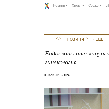
Новини
Спорт
Свежо
Li
НОВИНИ
РЕЦЕПТ
вюта
Ендоскопската хирурги
гинекология
итно
 градина
03 юли 2015 / 10:48
и Chefs