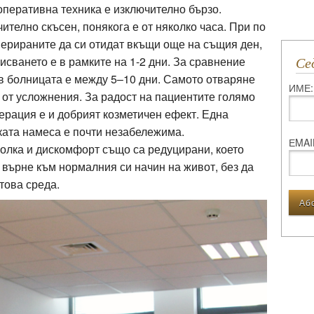
оперативна техника е изключително бързо.
телно скъсен, понякога е от няколко часа. При по
ерираните да си отидат вкъщи още на същия ден,
исването е в рамките на 1-2 дни. За сравнение
С
 в болницата е между 5–10 дни. Самото отваряне
ИМЕ:
 от усложнения. За радост на пациентите голямо
ерация е и добрият козметичен ефект. Една
ката намеса е почти незабележима.
ЕMAI
олка и дискомфорт също са редуцирани, което
 върне към нормалния си начин на живот, без да
това среда.