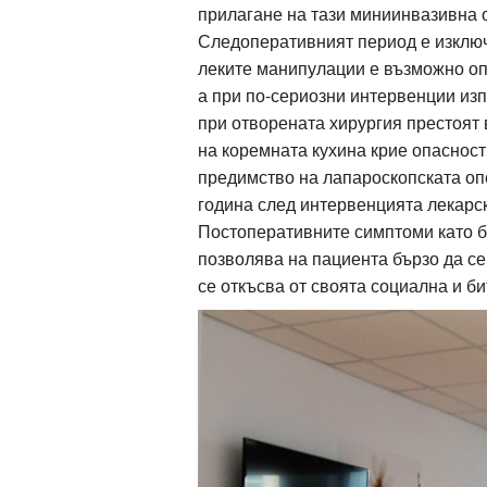
прилагане на тази миниинвазивна 
Следоперативният период е изключи
леките манипулации е възможно оп
а при по-сериозни интервенции изп
при отворената хирургия престоят
на коремната кухина крие опасност
предимство на лапароскопската оп
година след интервенцията лекарс
Постоперативните симптоми като б
позволява на пациента бързо да се
се откъсва от своята социална и би