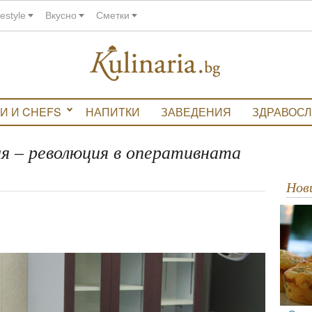
festyle
Вкусно
Сметки
И И CHEFS
НАПИТКИ
ЗАВЕДЕНИЯ
ЗДРАВОС
я – революция в оперативната
Но