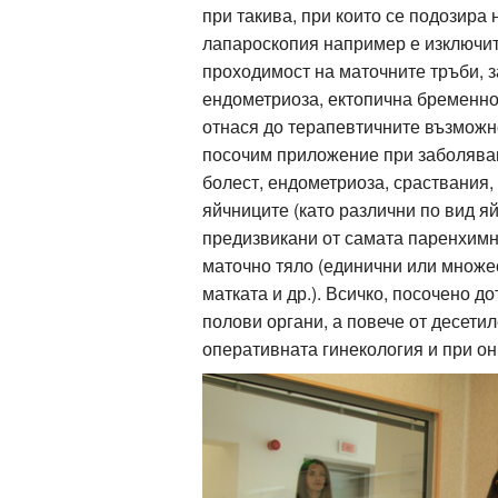
при такива, при които се подозира
лапароскопия например е изключит
проходимост на маточните тръби, з
ендометриоза, ектопична бременнос
отнася до терапевтичните възможно
посочим приложение при заболяван
болест, ендометриоза, сраствания,
яйчниците (като различни по вид я
предизвикани от самата паренхимна
маточно тяло (единични или множе
матката и др.). Всичко, посочено 
полови органи, а повече от десети
оперативната гинекология и при о