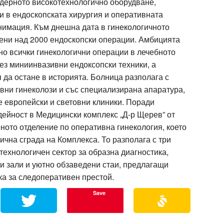
одерното високотехнологично оборудване,
и в ендоскопската хирургия и оперативната
анимация. Към днешна дата в гинекологичното
ени над 2000 ендоскопски операции. Амбицията
но всички гинекологични операции в лечебното
ез миниинвазивни ендоксопски техники, а
 да остане в историята. Болница разполага с
вни гинеколози и със специализирана апаратура,
е европейски и световни клиники. Поради
ейност в Медицински комплекс „Д-р Щерев” от
ното отделение по оперативна гинекология, което
ична сграда на Комплекса. То разполага с три
ехнологичен сектор за образна диагностика,
 зали и уютно обзаведени стаи, предлагащи
а за следоперативен престой.
Save