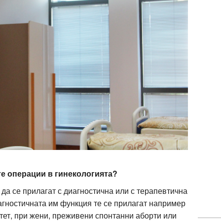
те операции в гинекологията?
 да се прилагат с диагностична или с терапевтична
агностичната им функция те се прилагат например
итет, при жени, преживени спонтанни аборти или