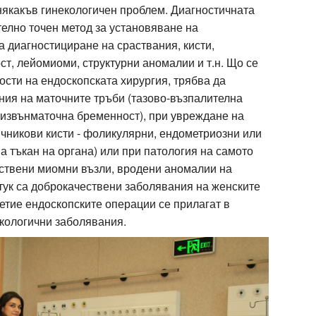
 някакъв гинекологичен проблем. Диагностичната
елно точен метод за установяване на
а диагностициране на сраствания, кисти,
т, лейомиоми, структурни аномалии и т.н. Що се
сти на ендоскопската хирургия, трябва да
ия на маточните тръби (тазово-възпалителна
 извънматочна бременност), при увреждане на
йчникови кисти - фоликулярни, ендометриозни или
 тъкан на органа) или при патология на самото
ствени миомни възли, вродени аномалии на
дотук са доброкачествени заболявания на женските
летие ендоскопските операции се прилагат в
нкологични заболявания.