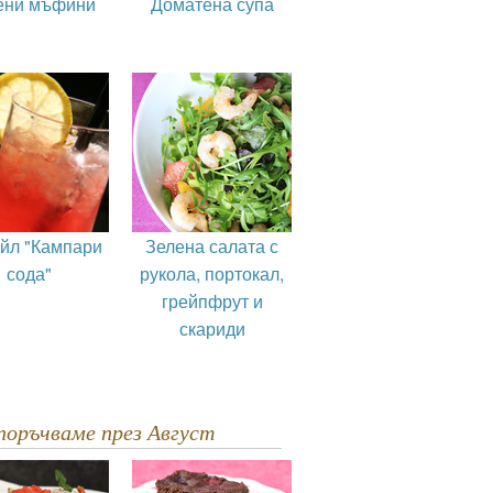
ени мъфини
Доматена супа
ейл "Кампари
Зелена салата с
сода"
рукола, портокал,
грейпфрут и
скариди
епоръчваме през Август