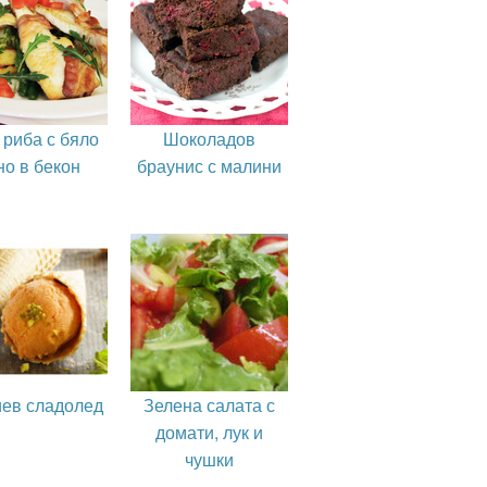
 риба с бяло
Шоколадов
но в бекон
браунис с малини
иев сладолед
Зелена салата с
домати, лук и
чушки