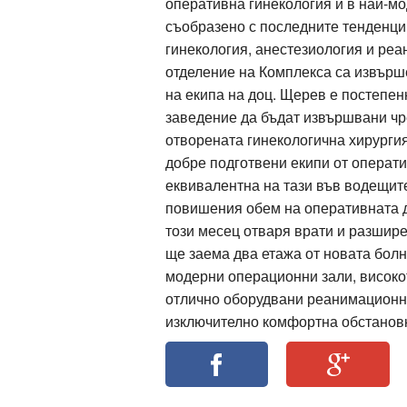
оперативна гинекология и в най-м
съобразено с последните тенденци
гинекология, анестезиология и ре
отделение на Комплекса са извърш
на екипа на доц. Щерев е постепен
заведение да бъдат извършвани чр
отворената гинекологична хирургия
добре подготвени екипи от операти
еквивалентна на тази във водещит
повишения обем на оперативната д
този месец отваря врати и разшире
ще заема два етажа от новата болн
модерни операционни зали, високот
отлично оборудвани реанимационни
изключително комфортна обстановк