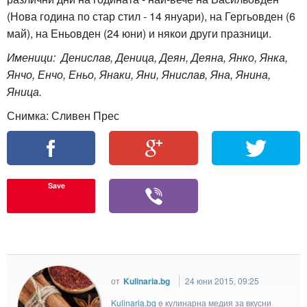
(Нова година по стар стил - 14 януари), на Гергьовден (6
май), на Еньовден (24 юни) и някои други празници.
Именици: Денислав, Деница, Деян, Деяна, Янко, Янка,
Янчо, Енчо, Еньо, Янаки, Яни, Янислав, Яна, Янина,
Яница.
Снимка: Сливен Прес
Save
от
Kulinaria.bg
24 юни 2015, 09:25
Kulinaria.bg
e кулинарна медия за вкусни