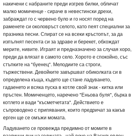
накичени с набраните преди изгрев билки, обличат
малко момиченце - сираче в невестински дрехи,
забраждат го с червено було и го носят поред на
раменете си околовръст селото, като пеят специални за
празника песни. Спират се на всеки кръстопът, за да
изпълнят песента си за здраве и берекет, обхождат
мерите, нивите. Играят и предназначено за случая хоро,
преди да влязат в самото село. Хорото е спокойно, със
стъпките на "буенец". Мелодиите са строги,
тържествени. Девойките завършват обиколката си в
определена къща, където ще стане ладуването,
гадаенето и всяка пуска в котле свой знак - китка или
пръстен. Момиченцето, наречено "Еньова буля", бърка в
котлето и вади "късметчетата". Действието е
съпроводено с припявания, които предричат за какъв
ерген ще се омъжи момата.
Ладуването се провежда предимно от момите в
различни дни на годината - най-вече на Васильовден