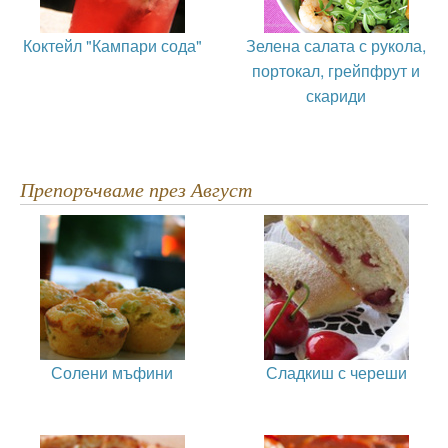
Коктейл "Кампари сода"
Зелена салата с рукола,
портокал, грейпфрут и
скариди
Препоръчваме през Август
Солени мъфини
Сладкиш с череши