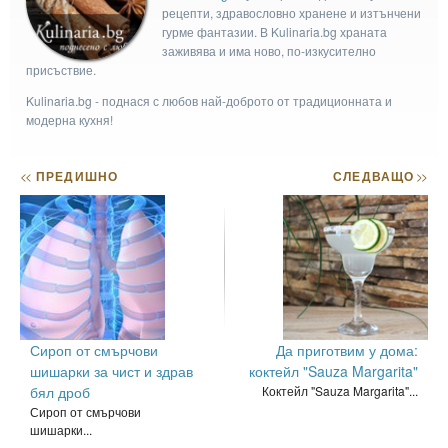
рецепти, здравословно хранене и изтънчени
гурме фантазии. В Kulinaria.bg храната
заживява и има ново, по-изкусително
присъствие.
Kulinaria.bg - поднася с любов най-доброто от традиционната и
модерна кухня!
<<
ПРЕДИШНО
СЛЕДВАЩО
>>
Сироп от смърчови
Да приготвим у дома:
шишарки за чист и здрав
коктейл "Sauza Margarita"
бял дроб
Коктейл "Sauza Margarita"...
Сироп от смърчови
шишарки...