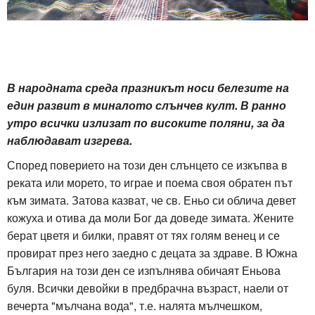
В народната среда празникът носи белезите на
един развит в миналото слънчев култ. В ранно
утро всички излизат по високите поляни, за да
наблюдават изгрева.
Според поверието на този ден слънцето се изкъпва в
реката или морето, то играе и поема своя обратен път
към зимата. Затова казват, че св. Еньо си облича девет
кожуха и отива да моли Бог да доведе зимата. Жените
берат цветя и билки, правят от тях голям венец и се
провират през него заедно с децата за здраве. В Южна
България на този ден се изпълнява обичаят Еньова
буля. Всички девойки в предбрачна възраст, наели от
вечерта "мълчана вода", т.е. налята мълчешком,