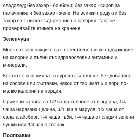
сладолед; без захар - бонбони; без захар - сироп за
палачинки; и без захар - желе. Не всички продукти без
захар са с ниско съдържание на калории, така че
проверявайте етикета на хранене.
Зеленчуци
Много от зеленчуците са с естествено ниско съдържание
на калории и пълни със здравословни витамини и
минерали.
Когато се консумират в сурово състояние, без добавяне
на сосове или съставки, някои от тях имат 5 и дори по-
малко калории на порция.
Примери за това са 1/2 чаша кълнове от люцерна, 1/4
чаша нарязана целина, 3/4 чаша маруля, 1/2 чаша от
салата айсберг, 1/4 чаша гъби, 1/4 чаша от сладки зелени
чушки или 3/4 чаша спанак.
Подправки