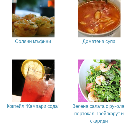
Солени мъфини
Доматена супа
Коктейл "Кампари сода"
Зелена салата с рукола,
портокал, грейпфрут и
скариди