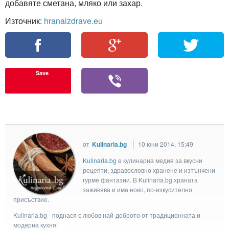
добавяте сметана, мляко или захар.
Източник:
hranaizdrave.eu
Save
от
Kulinaria.bg
10 юни 2014, 15:49
Kulinaria.bg
e кулинарна медия за вкусни
рецепти, здравословно хранене и изтънчени
гурме фантазии. В Kulinaria.bg храната
заживява и има ново, по-изкусително
присъствие.
Kulinaria.bg - поднася с любов най-доброто от традиционната и
модерна кухня!