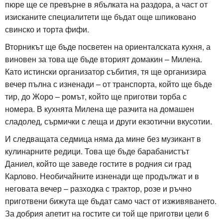
пюре ще се превърне в ябълката на раздора, а част от
изисканите специалитети ще бъдат още шпиковано
свинско и торта фифи.
Вторникът ще бъде посветен на ориенталската кухня, а
виновен за това ще бъде вторият домакин – Милена.
Като истински организатор събития, тя ще организира
вечер пълна с изненади – от транспорта, който ще бъде
тир, до Жоро – ромът, който ще приготви торба с
номера. В кухнята Милена ще разчита на домашен
сладолед, сърмички с леща и други екзотични вкусотии.
И следващата седмица няма да мине без музикант в
кулинарните редици. Това ще бъде барабанистът
Даниел, който ще заведе гостите в родния си град
Карлово. Необичайните изненади ще продължат и в
неговата вечер – разходка с трактор, розе и ръчно
приготвени бижута ще бъдат само част от изживяването.
За добрия апетит на гостите си той ще приготви цели 6