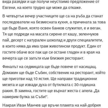
вида разядки и ще получи неустоимо предложение от
Евгени, на което трудно ще може да откаже.
В четвъртък вечер участниците ще са на ръба да станат
последователи на безмесната кухня, а причината за това
ще бъде Ваня, която освен банков служител, е и веган.
Тя ще подреди на масата сирене от кашу, зеленчуков
пай, десерт с натурален шоколад и други специалитети,
в които няма да има грам животински продукт. Един от
гостите обаче все пак ще си остане гладен и в края на
вечерта ще се запъти към близкия ресторант.
Финалът на седмицата ще бъде повече от насищащ.
Домакин ще бъде Събин, собственик на ресторант, който
ще приготви над 10 ястия. Ще направи традиционни
мезета и ще извади духа от бутилката с 30-годишна
ракия. В замяна, гостите ще върнат жеста с апела „Да
намерим булка за Съби!”.
Накрая Иван Манчев ще връчи плакета на най-добрия