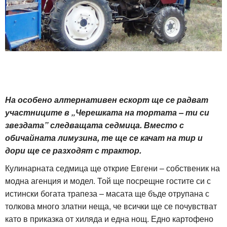
На особено алтернативен ескорт ще се радват
участниците в „Черешката на тортата – ти си
звездата” следващата седмица. Вместо с
обичайната лимузина, те ще се качат на тир и
дори ще се разходят с трактор.
Кулинарната седмица ще открие Евгени – собственик на
модна агенция и модел. Той ще посрещне гостите си с
истински богата трапеза – масата ще бъде отрупана с
толкова много златни неща, че всички ще се почувстват
като в приказка от хиляда и една нощ. Едно картофено