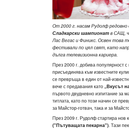
От 2000 г. насам Рудолф редовно
Сладкарски шампионат
в САЩ, ч
Лас Вегас и Финикс. Освен това т
фестивали по цял свят, като нап
дълга телевизионна кариера.
През 2000 г. добива популярност с
присъединява към известните кул
се превръща в един от най-известн
вече с предавания като
„Вкусът н
първото двудневно изпитание за м
титлата, като по този начин се пре
за Майстор-готвач, така и за Майст
През 2009 г. Рудолф стартира нов 
("Пътуващата пекарна")
. Тази пе