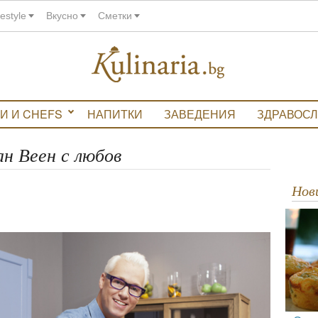
festyle
Вкусно
Сметки
И И CHEFS
НАПИТКИ
ЗАВЕДЕНИЯ
ЗДРАВОС
ан Веен с любов
Но