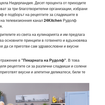
 цяла Нидерландия. Десет процента от приходите
ват за три благотворителни организации, избрани
лф е подборът на рецептите за сладкишите в
 на телевизионния канал
24Kitchen
Рудолф
я.
рителите из света на кулинарията и им предлага
ява основните принципи в готвенето и вдъхновява
же да си приготви сам здравословни и вкусни
отражение в
"Пекарната на Рудолф"
. В това
еля рецептите си за различни сладкиши и солени
 приготвят вкусни и апетитни деликатеси, били те