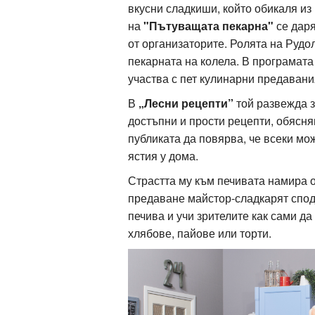
вкусни сладкиши, който обикаля из
на
"Пътуващата пекарна"
се даря
от организаторите. Ролята на Рудо
пекарната на колела. В програмата
участва с пет кулинарни предавани
В
„Лесни рецепти”
той развежда з
достъпни и прости рецепти, обясн
публиката да повярва, че всеки мо
ястия у дома.
Страстта му към печивата намира 
предаване майстор-сладкарят спод
печива и учи зрителите как сами да
хлябове, пайове или торти.