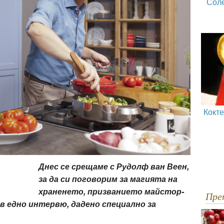
Сол
Кокт
Днес се срещаме с Рудолф ван Веен,
за да си поговорим за магията на
храненето, призванието майстор-
Пр
в едно интервю, дадено специално за