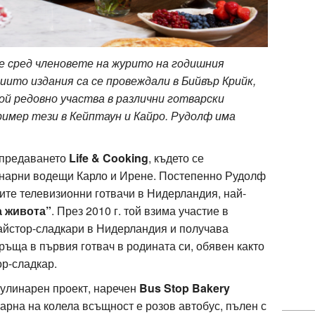
 е сред членовете на журито на годишния
иито издания са се провеждали в Бийвър Крийк,
ой редовно участва в различни готварски
ример тези в Кейптаун и Кайро. Рудолф има
 предаването
Life & Cooking
, където се
инарни водещи Карло и Ирене. Постепенно Рудолф
ите телевизионни готвачи в Нидерландия, най-
а живота”
.
През 2010 г. той взима участие в
айстор-сладкари в Нидерландия и получава
връща в първия готвач в родината си, обявен както
ор-сладкар.
кулинарен проект, наречен
Bus Stop Bakery
карна на колела всъщност е розов автобус, пълен с