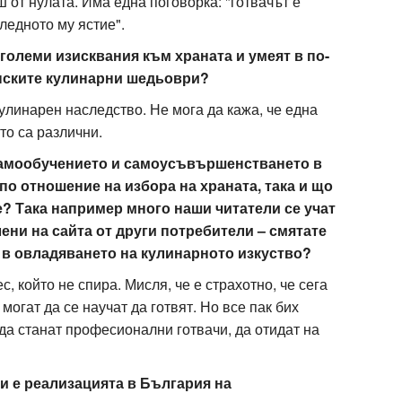
аш от нулата. Има една поговорка: "готвачът е
ледното му ястие".
-големи изисквания към храната и умеят в по-
инските кулинарни шедьоври?
улинарен наследство. Не мога да кажа, че една
то са различни.
 самообучението и самоусъвършенстването в
по отношение на избора на храната, така и що
е? Така например много наши читатели се учат
ени на сайта от други потребители – смятате
а в овладяването на кулинарното изкуство?
 който не спира. Мисля, че е страхотно, че сега
могат да се научат да готвят. Но все пак бих
 да станат професионални готвачи, да отидат на
ли е реализацията в България на