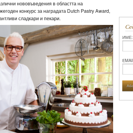
азлични нововъведения в областта на
жегоден конкурс за наградата Dutch Pastry Award,
антливи сладкари и пекари.
С
ИМЕ:
ЕMAI