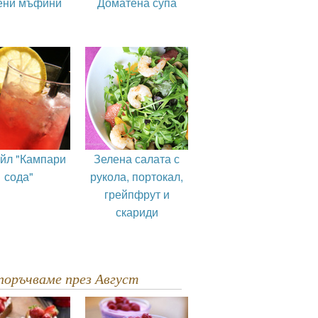
ени мъфини
Доматена супа
ейл "Кампари
Зелена салата с
сода"
рукола, портокал,
грейпфрут и
скариди
епоръчваме през Август