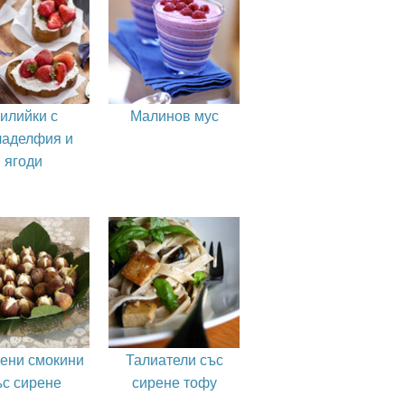
илийки с
Малинов мус
аделфия и
ягоди
ени смокини
Талиатели със
ъс сирене
сирене тофу