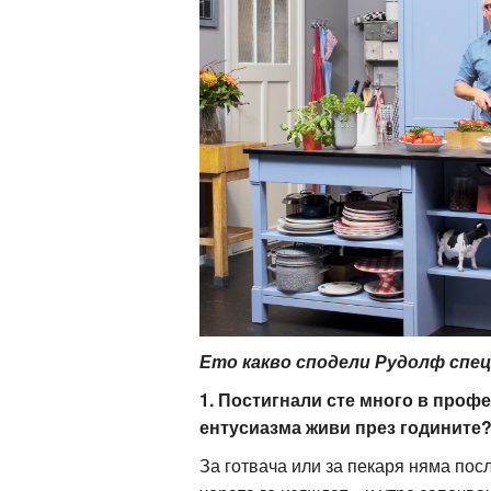
Ето какво сподели Рудолф спе
1. Постигнали сте много в профе
ентусиазма живи през годините
За готвача или за пекаря няма посл