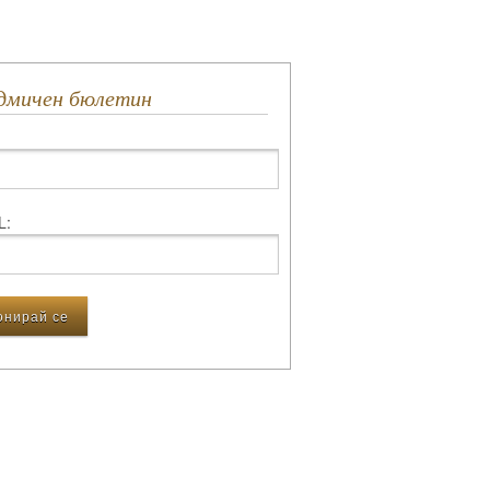
едмичен бюлетин
L: