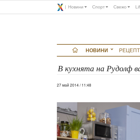
Новини
Спорт
Свежо
Li
НОВИНИ
РЕЦЕПТ
вюта
В кухнята на Рудолф в
итно
27 май 2014 / 11:48
 градина
и Chefs