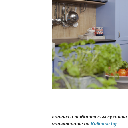
ти
зона
кти
ици
е рецепти
и рецепта
ия
ловно
готвач и любовта към кухнята 
ти
читателите на
Kulinaria.bg
.