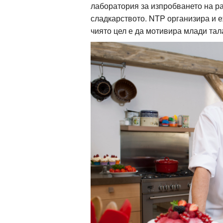
лаборатория за изпробването на р
сладкарството. NTP организира и е
чиято цел е да мотивира млади тал