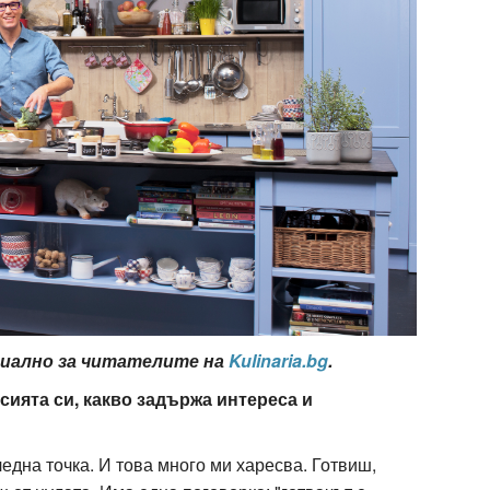
циално за читателите на
Kulinaria.bg
.
сията си, какво задържа интереса и
?
една точка. И това много ми харесва. Готвиш,