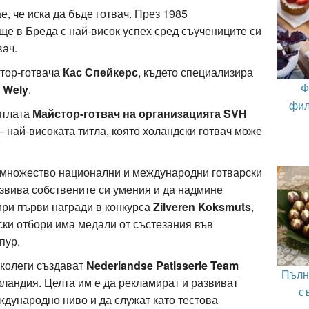
е, че иска да бъде готвач. През 1985
е в Бреда с най-висок успех сред съучениците си
вач.
тор-готвача
Кас Спейкерс
, където специализира
Ф
 Wely
.
фил
итлата
Майстор-готвач на организацията SVH
– най-високата титла, която холандски готвач може
 множество национални и международни готварски
азвива собствените си умения и да надмине
ири първи награди в конкурса
Zilveren Koksmuts
,
рски отбори има медали от състезания във
пур.
 колеги създават
Nederlandse Patisserie Team
Пълн
ландия. Целта им е да рекламират и развиват
с
ждународно ниво и да служат като тестова