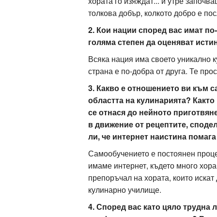
хората го изяждат... и утре започв
толкова добър, колкото добро е пос
2. Кои нации според вас имат по
голяма степен да оценяват ист
Всяка нация има своето уникално к
страна е по-добра от друга. Те прос
3. Какво е отношението ви към
областта на кулинарията? Както 
се отнася до нейното приготвян
в движение от рецептите, сподел
ли, че интернет наистина помаг
Самообучението е постоянен процес,
имаме интернет, където много хора 
препоръчал на хората, които искат
кулинарно училище.
4. Според вас като цяло трудна 