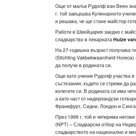
Още от малък
Рудолф ван Веен
зна
г.
той
завършва Кулинарното училищ
и решава, че ще стане майстор-гот
ация
Работи в Швейцария заедно с майс
сладкарство в пекарната
Huize van
На 27-годишна възраст получава т
(Stichting Vakbekwaamheid Horeca) 
да получи в родината си.
Още като ученик Рудолф участва в
състезания, където се стреми да р
колегите си. В родината си има чет
а като част от нидерландски готва
Франкфурт, Сидни, Лондон и Синга
През 1999 г. той и четирима негови
(NPT) – Сладкарски отбор на Нидер
сладкарството на национално и ме