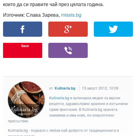
които да си правите чай през цялата година.
Източник: Слава Зарева,
missis.bg
Save
от
Kulinaria.bg
13 август 2012, 10:09
Kulinaria.bg
e кулинарна медия за вкусни
рецепти, здравословно хранене и изтънчени
гурме фантазии. В Kulinaria.bg храната
заживява и има ново, по-изкусително
присъствие.
Kulinaria.bg - поднася с любов най-доброто от традиционната и
модерна кухня!