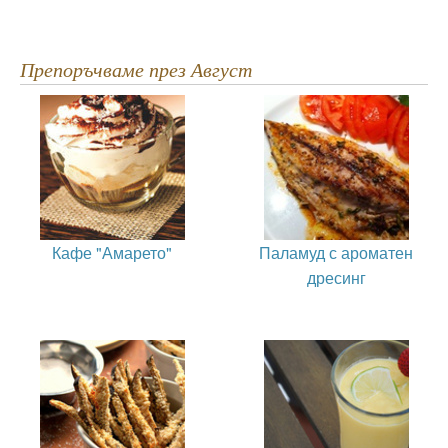
Препоръчваме през Август
Кафе "Амарето"
Паламуд с ароматен
дресинг