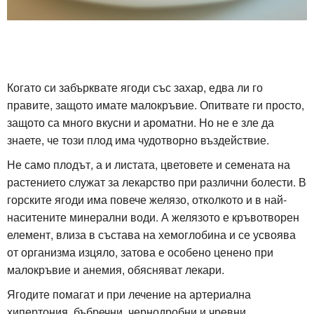
Когато си забърквате ягоди със захар, едва ли го
правите, защото имате малокръвие. Опитвате ги просто,
защото са много вкусни и ароматни. Но не е зле да
знаете, че този плод има чудотворно въздействие.
Не само плодът, а и листата, цветовете и семената на
растението служат за лекарство при различни болести. В
горските ягоди има повече желязо, отколкото и в най-
наситените минерални води. А желязото е кръвотворен
елемент, влиза в състава на хемоглобина и се усвоява
от организма изцяло, затова е особено ценено при
малокръвие и анемия, обясняват лекари.
Ягодите помагат и при лечение на артериална
хипертония, бъбречни, чернодробни и чревни