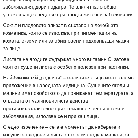
заболявания, дори подагра. Те влияят като общо
успокояващо средство при продължителни заболявания.
Сокът и плодовете влизат в състава на лечебната
козметика, която се използва при пигментация на
кожата, екземи или за обикновени подхранващи маски
за лице.
Листата на ягодите съдържат много витамин С, затова
чаят от сушени листа е особено полезен при настинки.
Най-близките й „роднини“ – малините, също имат голямо
приложение в народната медицина. Сушените ягоди и
малини имат свойството да понижават температурата, а
отварата от малинови листа действа
противовъзпалително при стомашно-чревни и кожни
заболявания, използва се и при кашлица.
С едно изречение – сега е моментът да наберете и
изсушите плодове и листа от горски ягоди и малини, от