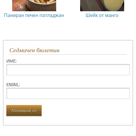
Паниран печен патладжан
Шейк от манго
Седмичен бюлетин
ИМЕ:
ЕMAIL: