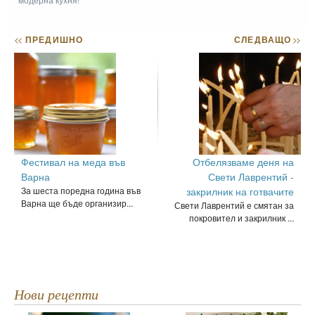
<<
ПРЕДИШНО
СЛЕДВАЩО
>>
Фестивал на меда във
Отбелязваме деня на
Варна
Свети Лаврентий -
За шеста поредна година във
закрилник на готвачите
Варна ще бъде организир...
Свети Лаврентий е смятан за
покровител и закрилник ...
Нови рецепти