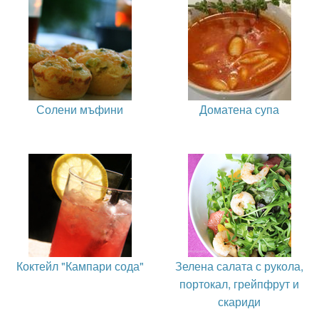
Солени мъфини
Доматена супа
Коктейл "Кампари сода"
Зелена салата с рукола,
портокал, грейпфрут и
скариди