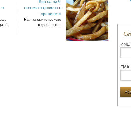
Кои са най-
 в
големите грехове в
храненето
рещу
Най-големите грехове
ите...
в храненето...
С
ИМЕ:
ЕMAI