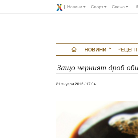
Новини
Спорт
Свежо
Li
НОВИНИ
РЕЦЕПТ
вюта
Защо черният дроб об
итно
21 януари 2015 / 17:04
 градина
и Chefs