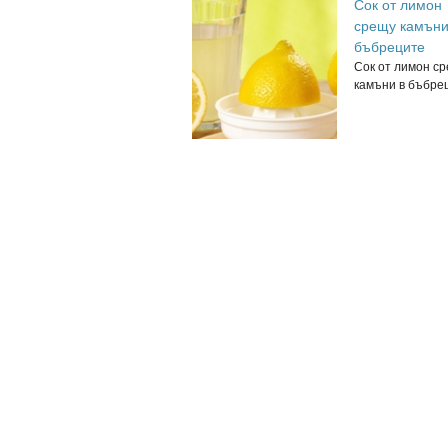
Сок от лимон
срещу камъни
бъбреците
Сок от лимон с
камъни в бъбрец