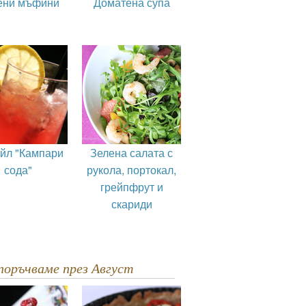
ени мъфини
Доматена супа
ейл "Кампари
Зелена салата с
сода"
рукола, портокал,
грейпфрут и
скариди
епоръчваме през Август