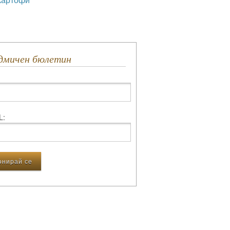
едмичен бюлетин
L: