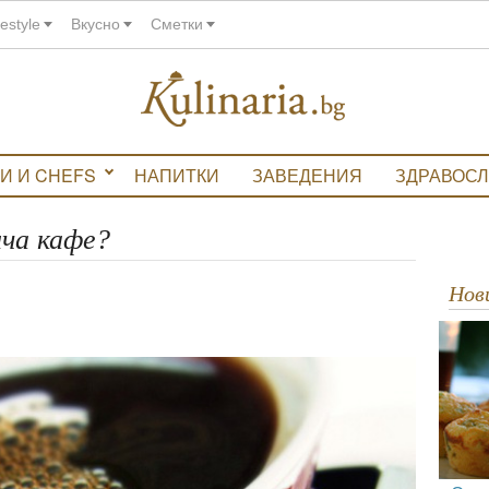
festyle
Вкусно
Сметки
И И CHEFS
НАПИТКИ
ЗАВЕДЕНИЯ
ЗДРАВОС
ича кафе?
Но