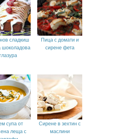
нов сладкиш
Пица с домати и
а шоколадова
сирене фета
глазура
ем супа от
Сирене в зехтин с
вена леща с
маслини
картофи