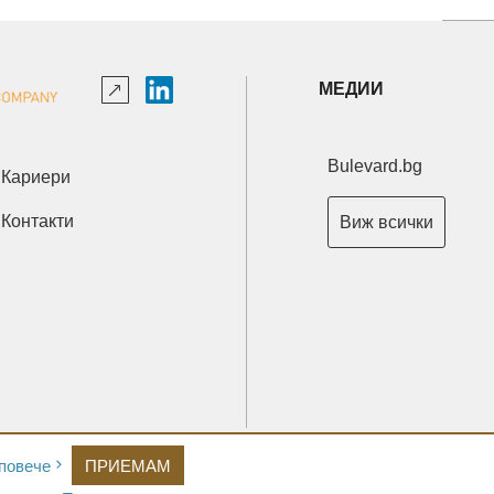
МЕДИИ
Bulevard.bg
Кариери
Контакти
Виж всички
Copyright © 2026 Ксениум ООД. Всички права запазени.
повече
ПРИЕМАМ
Developed by
XeniumCompany.com