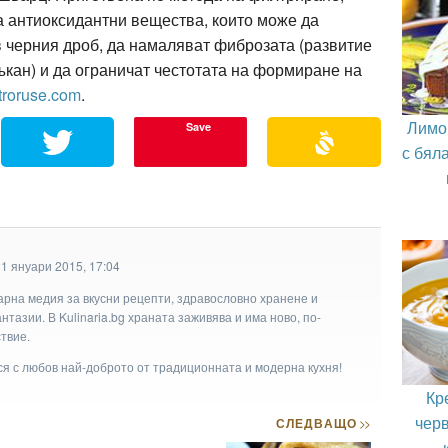
а антиоксидантни вещества, които може да
в черния дроб, да намаляват фиброзата (развитие
кан) и да ограничат честотата на формиране на
troruse.com
.
Лимо
Save
с бял
1 януари 2015, 17:04
арна медия за вкусни рецепти, здравословно хранене и
тазии. В Kulinaria.bg храната заживява и има ново, по-
твие.
ася с любов най-доброто от традиционната и модерна кухня!
Кр
чер
СЛЕДВАЩО
>>