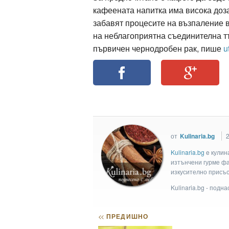
кафеената напитка има висока доз
забавят процесите на възпаление 
на неблагоприятна съединителна тъ
ация
първичен чернодробен рак, пише
u
от
Kulinaria.bg
2
Kulinaria.bg
e кулин
изтънчени гурме фан
изкусително присъс
Kulinaria.bg - подн
<<
ПРЕДИШНО