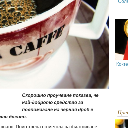
Сол
Кокт
Скорошно проучване показва, че
н
ай-доброто средство за
подпомагане на черния дроб е
Пр
чаши дневно.
 шварц. Приготвена по метода на филтриране,