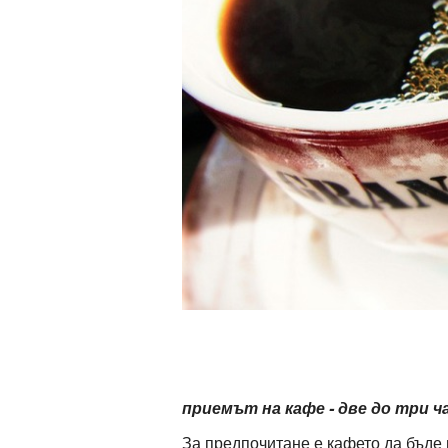
ти
зона
кти
ици
е рецепти
и рецепта
ия
ловно
приемът на кафе - две до три 
ти
За предпочитане е кафето да бъде