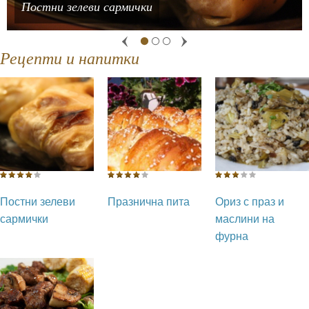
Постни зелеви сармички
Празнична пита
Рецепти и напитки
Постни зелеви
Празнична пита
Ориз с праз и
сармички
маслини на
фурна