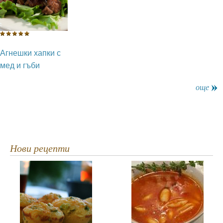
Агнешки хапки с
мед и гъби
още
Нови рецепти