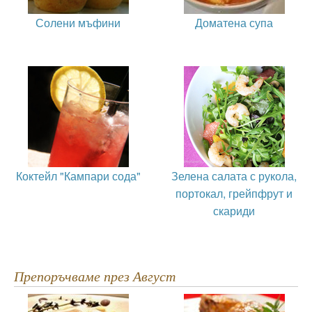
Солени мъфини
Доматена супа
Коктейл "Кампари сода"
Зелена салата с рукола,
портокал, грейпфрут и
скариди
Препоръчваме през Август