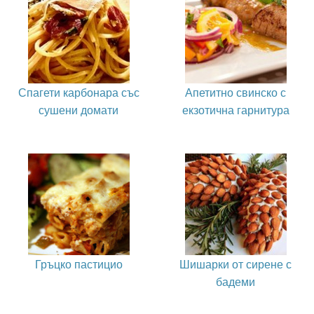
Спагети карбонара със
Апетитно свинско с
сушени домати
екзотична гарнитура
Гръцко пастицио
Шишарки от сирене с
бадеми