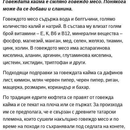
Говеждата кайма е смляно говеждо месо. Понякога
може да се добави и сланина.
Говеждото месо съдържа вода и белтъчини, голямо
количество калий и натрий. В състава му влизат голям
брой витамини – Е, К, В6 и В12, минерални вещества –
фосфор, магнезий, манган, мед, селен, желязо, тиамин,
цинк, холин. В говеждото месо има аспарагинова
киселина, аланин, аргинин, глутаминова киселина,
цистеин, хистидин, триптофан и други.
Подходящи подправки за говеждата кайма са дафинов
лист, кимион, млян червен пипер, черен пипер, риган,
мащерка, розмарин, кориандър и бахар.
По традиция едрите кюфтета се правят от говежда
кайма и се пекат на плоча или се пържат. За произхода
им се предполага, че е свързан с древните татарски
племена, които сушели накълцано говеждо месо и по
време на походи го съхранявали под седлата на конете,