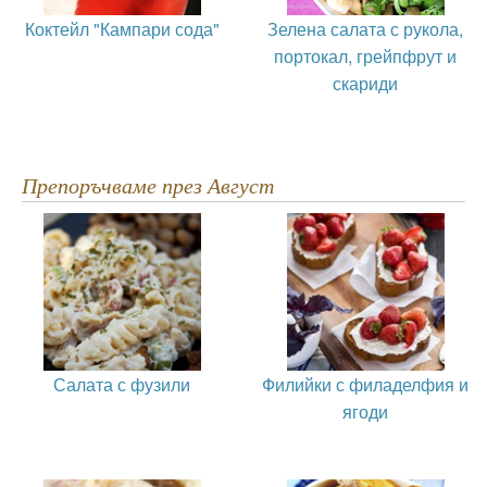
Коктейл "Кампари сода"
Зелена салата с рукола,
портокал, грейпфрут и
скариди
Препоръчваме през Август
Салата с фузили
Филийки с филаделфия и
ягоди