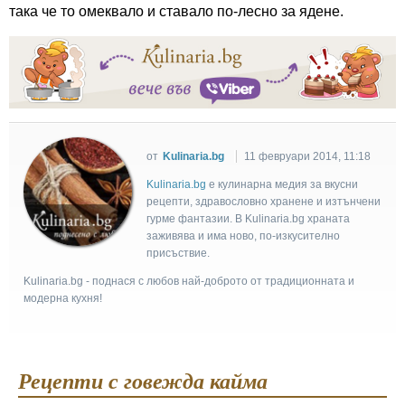
така че то омеквало и ставало по-лесно за ядене.
от
Kulinaria.bg
11 февруари 2014, 11:18
Kulinaria.bg
e кулинарна медия за вкусни
рецепти, здравословно хранене и изтънчени
гурме фантазии. В Kulinaria.bg храната
заживява и има ново, по-изкусително
присъствие.
Kulinaria.bg - поднася с любов най-доброто от традиционната и
модерна кухня!
Рецепти с говежда кайма