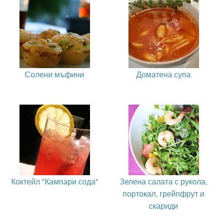
Солени мъфини
Доматена супа
Коктейл "Кампари сода"
Зелена салата с рукола,
портокал, грейпфрут и
скариди