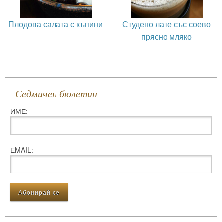
Плодова салата с къпини
Студено лате със соево
прясно мляко
Седмичен бюлетин
ИМЕ:
ЕMAIL: