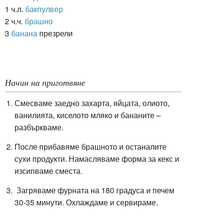
1 ч.л.
бакпулвер
2 ч.ч.
брашно
3
банана
презрели
Начин на приготвяне
Смесваме заедно захарта, яйцата, олиото,
ванилията, киселото мляко и бананите –
разбъркваме.
После прибавяме брашното и останалите
сухи продукти. Намасляваме форма за кекс и
изсипваме сместа.
Загряваме фурната на 180 градуса и печем
30-35 минути. Охлаждаме и сервираме.