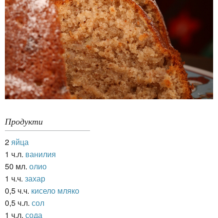
Продукти
2
яйца
1 ч.л.
ванилия
50 мл.
олио
1 ч.ч.
захар
0,5 ч.ч.
кисело мляко
0,5 ч.л.
сол
1 ч.л.
сода