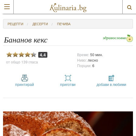
РЕЦЕПТИ
ДЕСЕРТИ
ПЕЧИВА
здравословно
Бананов кекс
4.4
Време:
50 мин.
Ниво:
лесно
от общо
139 гласа
Порции:
6
принтирай
приготви
добави в любими