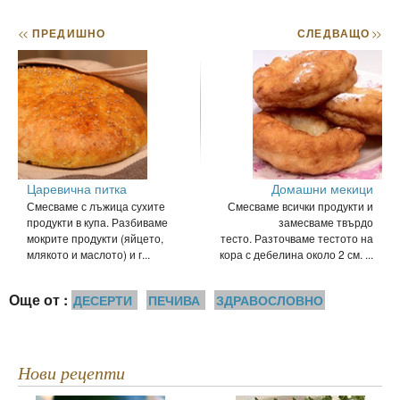
<<
ПРЕДИШНО
СЛЕДВАЩО
>>
Царевична питка
Домашни мекици
Смесваме с лъжица сухите
Смесваме всички продукти и
продукти в купа. Разбиваме
замесваме твърдо
мокрите продукти (яйцето,
тесто. Разточваме тестото на
млякото и маслото) и г...
кора с дебелина около 2 см. ...
Още от :
ДЕСЕРТИ
ПЕЧИВА
ЗДРАВОСЛОВНО
Нови рецепти