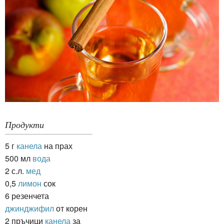
Продукти
5 г
канела
на прах
500 мл
вода
2 с.л.
мед
0,5
лимон
сок
6 резенчета
джинджифил
от корен
2 пръчици
канела
за