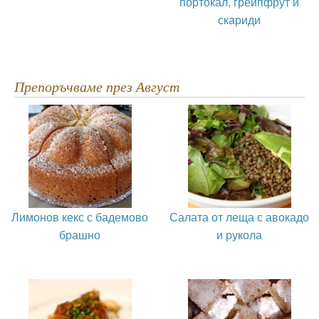
портокал, грейпфрут и
скариди
Препоръчваме през Август
Лимонов кекс с бадемово
Салата от леща с авокадо
брашно
и рукола