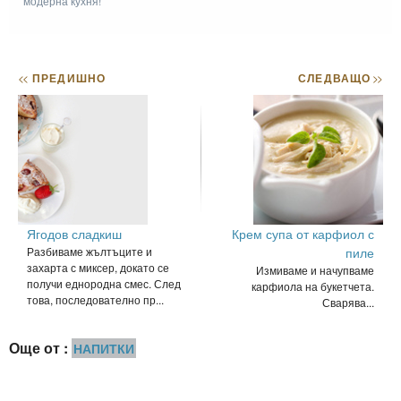
модерна кухня!
<<
ПРЕДИШНО
СЛЕДВАЩО
>>
Ягодов сладкиш
Крем супа от карфиол с
Разбиваме жълтъците и
пиле
захарта с миксер, докато се
Измиваме и начупваме
получи еднородна смес. След
карфиола на букетчета.
това, последователно пр...
Сварява...
Още от :
НАПИТКИ