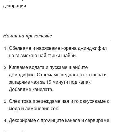
декорация
Начин на приготвяне
Обелваме и нарязваме корена джинджифил
на възможно най-тънки шайби.
Кипваме водата и пускаме шайбите
джиндифил. Отнемаме веднага от котлона и
запаряме чая за 15 минути под капак.
Добавяме канелата.
След това прецеждаме чая и го овкусяваме с
меда и лимоновия сок.
Декорираме с пръчиците канела и сервираме.