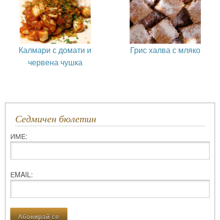
Калмари с домати и
Грис халва с мляко
червена чушка
Седмичен бюлетин
ИМЕ:
ЕMAIL: