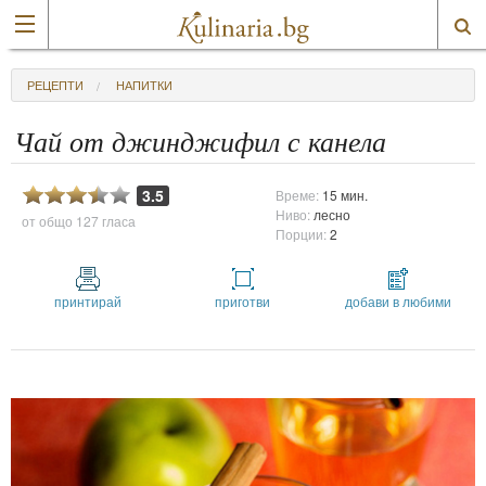
РЕЦЕПТИ
НАПИТКИ
Чай от джинджифил с канела
3.5
Време:
15 мин.
Ниво:
лесно
от общо
127 гласа
Порции:
2
принтирай
приготви
добави в любими