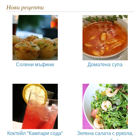
Нови рецепти
Солени мъфини
Доматена супа
Коктейл "Кампари сода"
Зелена салата с рукола,