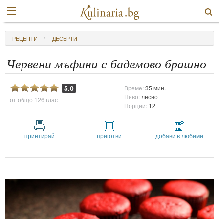
РЕЦЕПТИ
ДЕСЕРТИ
Червени мъфини с бадемово брашно
5.0
Време:
35 мин.
Ниво:
лесно
от общо
126 глас
Порции:
12
принтирай
приготви
добави в любими