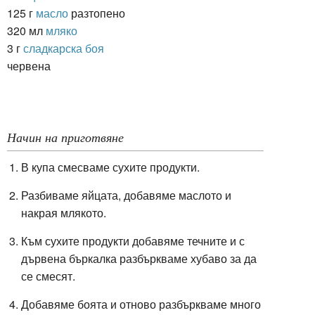
125 г
масло
разтопено
320 мл
мляко
3 г
сладкарска боя
червена
Начин на приготвяне
В купа смесваме сухите продукти.
Разбиваме яйцата, добавяме маслото и
накрая млякото.
Към сухите продукти добавяме течните и с
дървена бъркалка разбъркваме хубаво за да
се смесят.
Добавяме боята и отново разбъркваме много