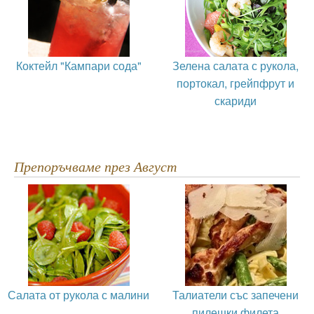
Коктейл "Кампари сода"
Зелена салата с рукола,
портокал, грейпфрут и
скариди
Препоръчваме през Август
Салата от рукола с малини
Талиатели със запечени
пилешки филета