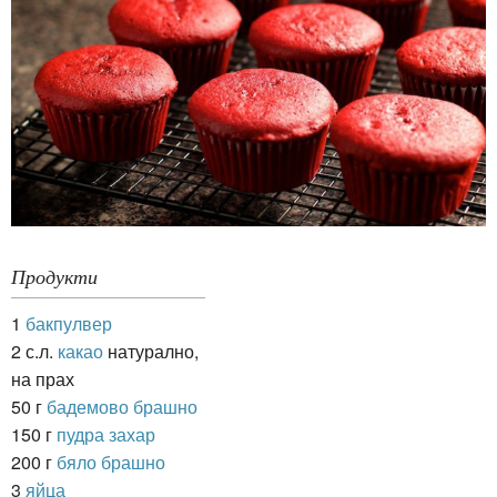
Продукти
1
бакпулвер
2 с.л.
какао
натурално,
на прах
50 г
бадемово брашно
150 г
пудра захар
200 г
бяло брашно
3
яйца