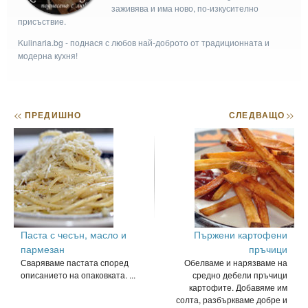
заживява и има ново, по-изкусително
присъствие.
Kulinaria.bg - поднася с любов най-доброто от традиционната и
модерна кухня!
<<
ПРЕДИШНО
СЛЕДВАЩО
>>
Паста с чесън, масло и
Пържени картофени
пармезан
пръчици
Сваряваме пастата според
Обелваме и нарязваме на
описанието на опаковката. ...
средно дебели пръчици
картофите. Добавяме им
солта, разбъркваме добре и