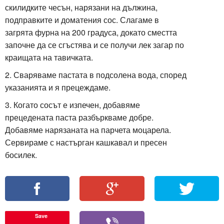
скилидките чесън, нарязани на дължина,
подправките и доматения сос. Слагаме в
загрята фурна на 200 градуса, докато сместта
започне да се сгъстява и се получи лек загар по
краищата на тавичката.
2. Сваряваме пастата в подсолена вода, според
указанията и я прецеждаме.
3. Когато сосът е изпечен, добавяме
прецедената паста разбъркваме добре.
Добавяме нарязаната на парчета моцарела.
Сервираме с настърган кашкавал и пресен
босилек.
Save