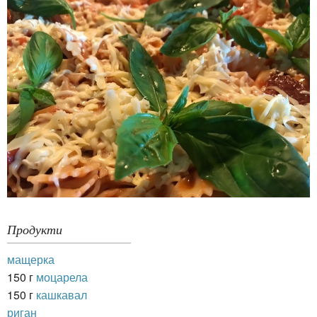
Продукти
мащерка
150 г
моцарела
150 г
кашкавал
риган