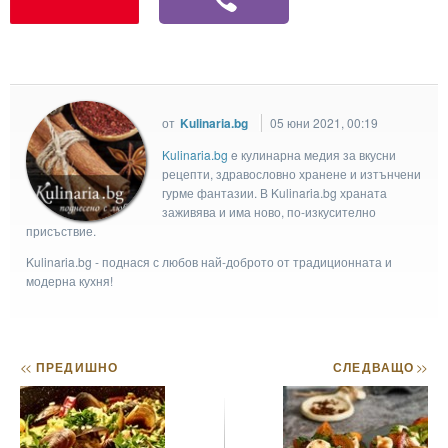
от
Kulinaria.bg
05 юни 2021, 00:19
Kulinaria.bg
e кулинарна медия за вкусни
рецепти, здравословно хранене и изтънчени
гурме фантазии. В Kulinaria.bg храната
заживява и има ново, по-изкусително
присъствие.
Kulinaria.bg - поднася с любов най-доброто от традиционната и
модерна кухня!
<<
ПРЕДИШНО
СЛЕДВАЩО
>>