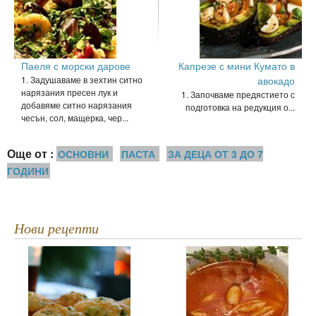
Паеля с морски дарове
Капрезе с мини Кумато в
1. Задушаваме в зехтин ситно
авокадо
нарязания пресен лук и
1. Започваме предястието с
добавяме ситно нарязания
подготовка на редукция о...
чесън, сол, мащерка, чер...
Още от :
ОСНОВНИ
ПАСТА
ЗА ДЕЦА ОТ 3 ДО 7
ГОДИНИ
Нови рецепти