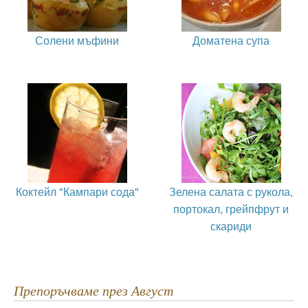
Солени мъфини
Доматена супа
Коктейл "Кампари сода"
Зелена салата с рукола,
портокал, грейпфрут и
скариди
Препоръчваме през Август