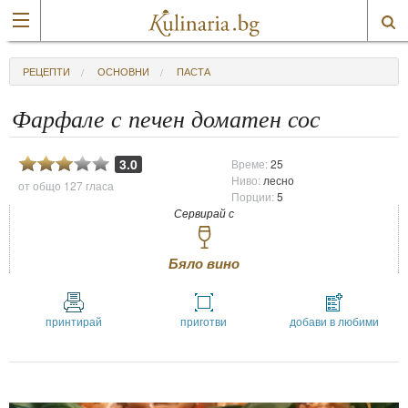
РЕЦЕПТИ
ОСНОВНИ
ПАСТА
Фарфале с печен доматен сос
3.0
Време:
25
Ниво:
лесно
от общо
127 гласа
Порции:
5
Сервирай с
Бяло вино
принтирай
приготви
добави в любими