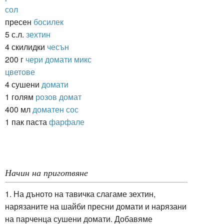
сол
пресен
босилек
5 с.л.
зехтин
4 скилидки
чесън
200 г
чери домати микс
цветове
4 сушени
домати
1 голям
розов домат
400 мл
доматен сос
1 пак паста
фарфале
Начин на приготвяне
1. На дъното на тавичка слагаме зехтин,
нарязаните на шайби пресни домати и нарязани
на парченца сушени домати. Добавяме