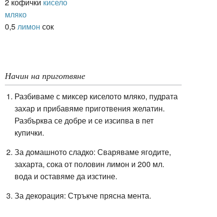
2 кофички
кисело
мляко
0,5
лимон
сок
Начин на приготвяне
Разбиваме с миксер киселото мляко, пудрата
захар и прибавяме приготвения желатин.
Разбърква се добре и се изсипва в пет
купички.
За домашното сладко: Сваряваме ягодите,
захарта, сока от половин лимон и 200 мл.
вода и оставяме да изстине.
За декорация: Стръкче прясна мента.