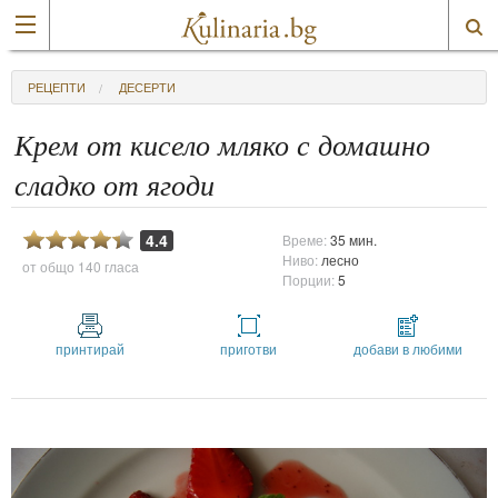
РЕЦЕПТИ
ДЕСЕРТИ
Крем от кисело мляко с домашно
сладко от ягоди
4.4
Време:
35 мин.
Ниво:
лесно
от общо
140 гласа
Порции:
5
принтирай
приготви
добави в любими