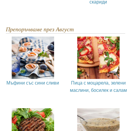
скариди
Препоръчваме през Август
Мъфини със сини сливи
Пица с моцарела, зелени
маслини, босилек и салам