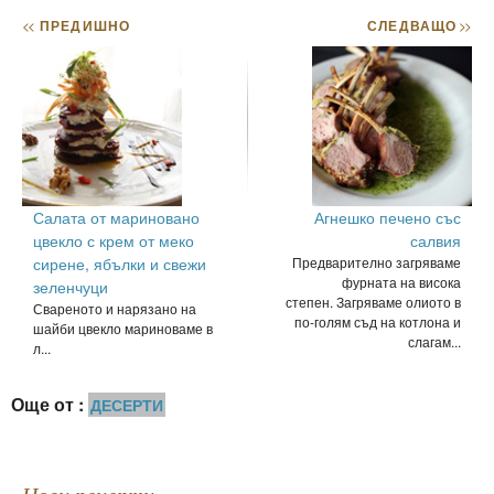
<<
ПРЕДИШНО
СЛЕДВАЩО
>>
Салата от мариновано
Агнешко печено със
цвекло с крем от меко
салвия
сирене, ябълки и свежи
Предварително загряваме
фурната на висока
зеленчуци
степен. Загряваме олиото в
Свареното и нарязано на
по-голям съд на котлона и
шайби цвекло мариноваме в
слагам...
л...
Още от :
ДЕСЕРТИ