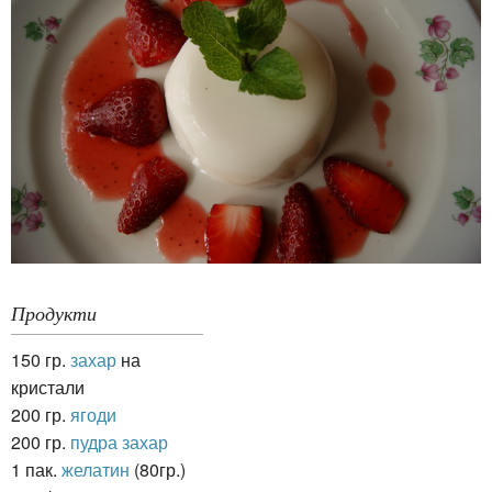
Продукти
150 гр.
захар
на
кристали
200 гр.
ягоди
200 гр.
пудра захар
1 пак.
желатин
(80гр.)