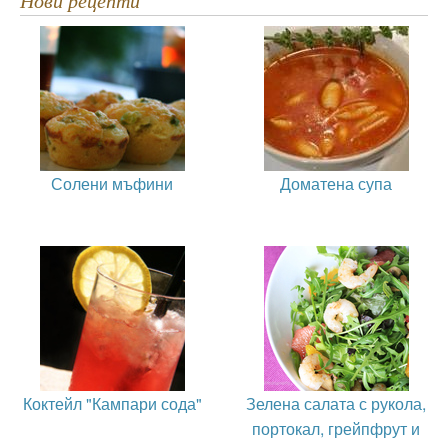
Нови рецепти
Солени мъфини
Доматена супа
Коктейл "Кампари сода"
Зелена салата с рукола,
портокал, грейпфрут и