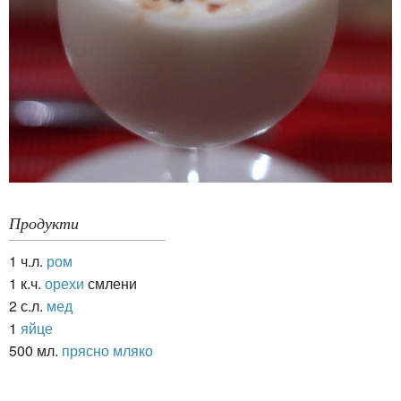
Продукти
1 ч.л.
ром
1 к.ч.
орехи
смлени
2 с.л.
мед
1
яйце
500 мл.
прясно мляко