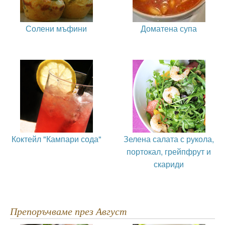
Солени мъфини
Доматена супа
Коктейл "Кампари сода"
Зелена салата с рукола,
портокал, грейпфрут и
скариди
Препоръчваме през Август