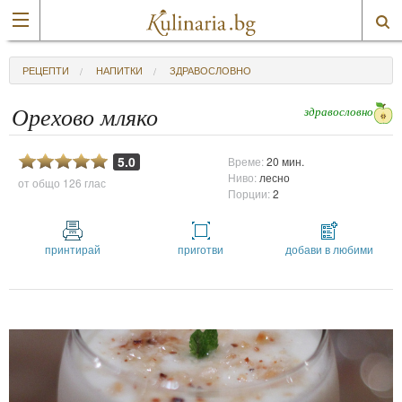
РЕЦЕПТИ
НАПИТКИ
ЗДРАВОСЛОВНО
здравословно
Орехово мляко
5.0
Време:
20 мин.
Ниво:
лесно
от общо
126 глас
Порции:
2
принтирай
приготви
добави в любими