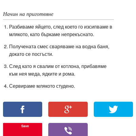
Начин на приготвяне
Разбиваме яйцето, след което го изсипваме в
млякото, като бъркаме непрекъснато.
Получената смес сваряваме на водна баня,
докато се посгъсти.
След като я свалим от котлона, прибавяме
към нея меда, ядките и рома.
Сервираме млякото студено.
Save