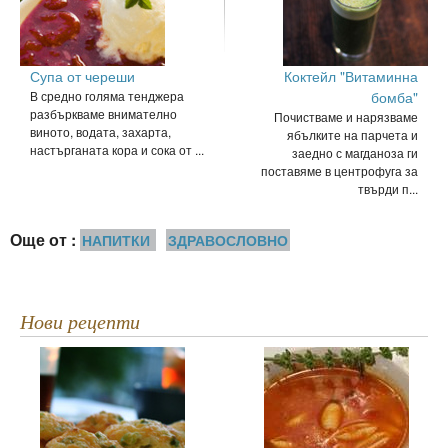
Супа от череши
Коктейл "Витаминна
В средно голяма тенджера
бомба"
разбъркваме внимателно
Почистваме и нарязваме
виното, водата, захарта,
ябълките на парчета и
настърганата кора и сока от ...
заедно с магданоза ги
поставяме в центрофуга за
твърди п...
Още от :
НАПИТКИ
ЗДРАВОСЛОВНО
Нови рецепти