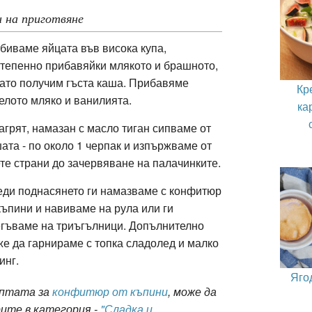
 на приготвяне
биваме яйцата във висока купа,
тепенно прибавяйки млякото и брашното,
ато получим гъста каша. Прибавяме
Кр
елото мляко и ванилията.
ка
агрят, намазан с масло тиган сипваме от
ата - по около 1 черпак и изпържваме от
те страни до зачервяване на палачинките.
ди поднасянето ги намазваме с конфитюр
къпини и навиваме на рула или ги
гъваме на триъгълници. Допълнително
е да гарнираме с топка сладолед и малко
инг.
Яго
ептата за
конфитюр от къпини
, може да
ите в категория -
"Сладка и