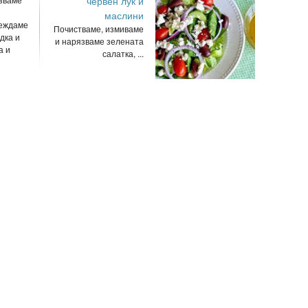
червен лук и
маслини
цеждаме
Почистваме, измиваме
дка и
и нарязваме зелената
а и
салатка, ...