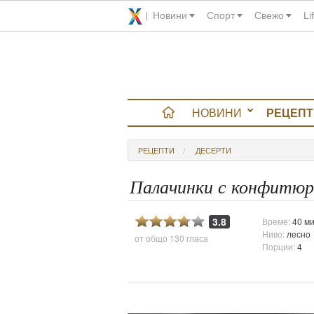
Новини
Спорт
Свежо
Li
НОВИНИ
РЕЦЕПТ
вюта
РЕЦЕПТИ
ДЕСЕРТИ
итно
Палачинки с конфитюр
 градина
3.8
Време:
40 ми
Ниво:
лесно
от общо
130 гласа
и Chefs
Порции:
4