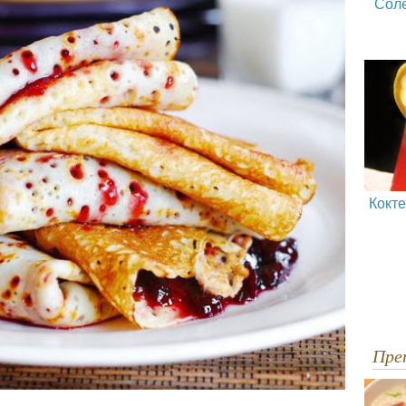
Сол
Кокт
Пр