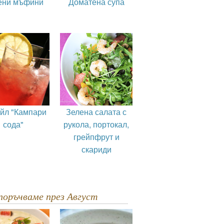
ени мъфини
Доматена супа
ейл "Кампари
Зелена салата с
сода"
рукола, портокал,
грейпфрут и
скариди
епоръчваме през Август