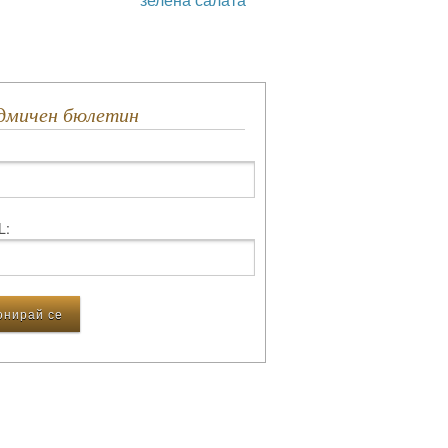
едмичен бюлетин
L: