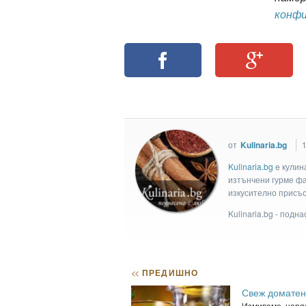
конф
от
Kulinaria.bg
1
Kulinaria.bg
e кулин
изтънчени гурме фан
изкусително присъс
Kulinaria.bg - подн
<<
ПРЕДИШНО
Свеж доматен
Измиваме, наря