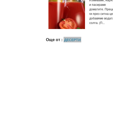
и пасираме
доматите. Пре
ги през ситна це
добавяме водат
солта. (П...
Още от :
ДЕСЕРТИ