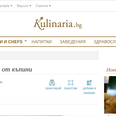
festyle
Вкусно
Сметки
И И CHEFS
НАПИТКИ
ЗАВЕДЕНИЯ
ЗДРАВОС
 от къпини
Но
н.
принтирай
приготви
добави в
любими