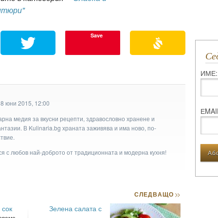
итюри"
Save
С
ИМЕ:
8 юни 2015, 12:00
ЕMAI
арна медия за вкусни рецепти, здравословно хранене и
тазии. В Kulinaria.bg храната заживява и има ново, по-
твие.
ася с любов най-доброто от традиционната и модерна кухня!
СЛЕДВАЩО
>>
 сок
Зелена салата с
зваме