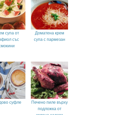
ем супа от
Доматена крем
рфиол със
супа с пармезан
смокини
дово суфле
Печено пиле върху
подложка от
зелена салата