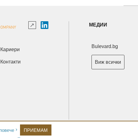
МЕДИИ
Bulevard.bg
Кариери
Контакти
Виж всички
Copyright © 2026 Ксениум ООД. Всички права запазени.
повече
ПРИЕМАМ
Developed by
XeniumCompany.com