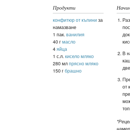
Продукти
Начин
конфитюр от къпини
за
Раз
ация
намазване
пос
1 пак.
ванилия
док
40 г
масло
кис
4
яйца
В н
1 с.л.
кисело мляко
каш
280 мл
прясно мляко
две
150 г
брашно
Пре
от 
пре
мож
топ
*Рец
намер