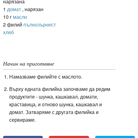
нарязана
1
домат
, нарязан
10 г
масло
2 филий
пълнозърнест
хляб
Начин на приготвяне
Намазваме филийте с маслото.
Върху едната филийка започваме да редим
продуктите - шунка, кашкавал, домати,
краставица, и отново шунка, кашкавал и
домат. Затваряме с другата филийка и
сервираме.