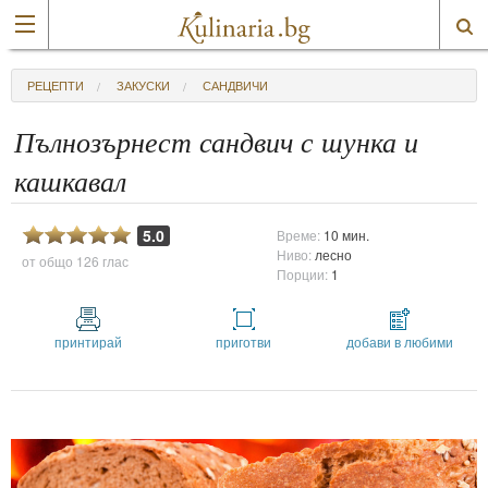
РЕЦЕПТИ
ЗАКУСКИ
САНДВИЧИ
Пълнозърнест сандвич с шунка и
кашкавал
5.0
Време:
10 мин.
Ниво:
лесно
от общо
126 глас
Порции:
1
принтирай
приготви
добави в любими