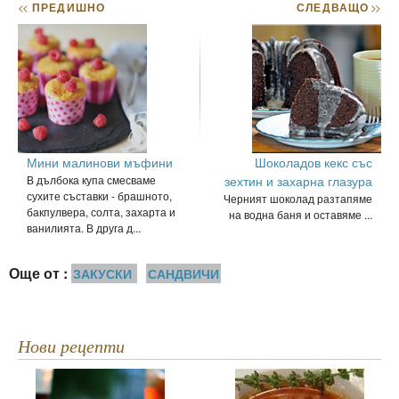
<<
ПРЕДИШНО
СЛЕДВАЩО
>>
Мини малинови мъфини
Шоколадов кекс със
В дълбока купа смесваме
зехтин и захарна глазура
сухите съставки - брашното,
Черният шоколад разтапяме
бакпулвера, солта, захарта и
на водна баня и оставяме ...
ванилията. В друга д...
Още от :
ЗАКУСКИ
САНДВИЧИ
Нови рецепти