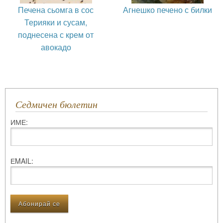
Печена сьомга в сос
Агнешко печено с билки
Терияки и сусам,
поднесена с крем от
авокадо
Седмичен бюлетин
ИМЕ:
ЕMAIL: