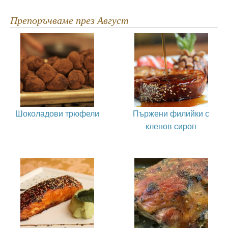
Препоръчваме през Август
Шоколадови трюфели
Пържени филийки с
кленов сироп