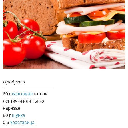
Продукти
60 г
кашкавал
готови
лентички или тънко
нарязан
80 г
шунка
0,5
краставица