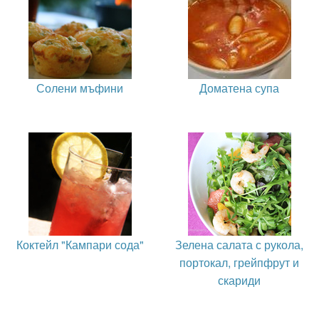
Солени мъфини
Доматена супа
Коктейл "Кампари сода"
Зелена салата с рукола,
портокал, грейпфрут и
скариди