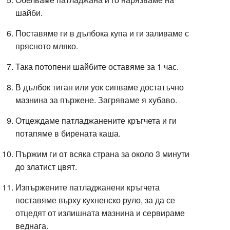
шайби.
Поставяме ги в дълбока купа и ги заливаме с
прясното мляко.
Така потопени шайбите оставяме за 1 час.
В дълбок тиган или уок сипваме достатъчно
мазнина за пържене. Загряваме я хубаво.
Отцеждаме патладжанените кръгчета и ги
потапяме в бирената каша.
Пържим ги от всяка страна за около 3 минути
до златист цвят.
Изпържените
патладжанени
кръгчета
поставяме върху кухненско руло, за да се
отцедят от излишната мазнина и сервираме
веднага.