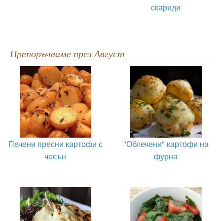
скариди
Препоръчваме през Август
Печени пресни картофи с
"Облечени" картофи на
чесън
фурна