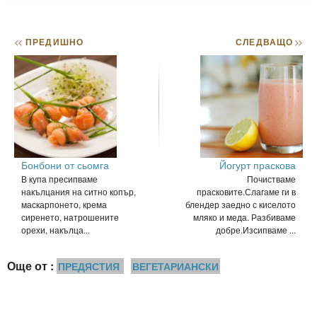
<<
ПРЕДИШНО
СЛЕДВАЩО
>>
Бонбони от сьомга
Йогурт праскова
В купа пресипваме
Почистваме
накълцания на ситно копър,
прасковите.Слагаме ги в
маскарпонето, крема
блендер заедно с киселото
сиренето, натрошените
мляко и меда. Разбиваме
орехи, накълца...
добре.Изсипваме ...
Още от :
ПРЕДЯСТИЯ
ВЕГЕТАРИАНСКИ