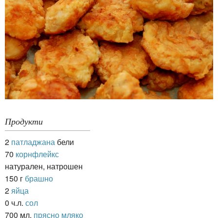
Продукти
2
патладжана
бели
70
корнфлейкс
натурален, натрошен
150 г
брашно
2
яйца
0 ч.л.
сол
700 мл.
прясно мляко