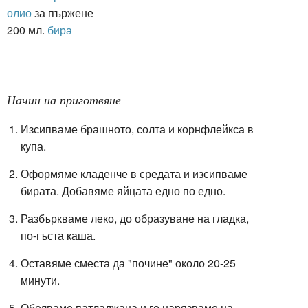
олио
за пържене
200 мл.
бира
Начин на приготвяне
Изсипваме брашното, солта и корнфлейкса в
купа.
Оформяме кладенче в средата и изсипваме
бирата. Добавяме яйцата едно по едно.
Разбъркваме леко, до образуване на гладка,
по-гъста каша.
Оставяме сместа да "почине" около 20-25
минути.
Обелваме патладжана и го нарязваме на