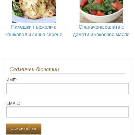
Пилешки пържоли с
Спаначена салата с
кашкавал и синьо сирене
домати и кокосово масло
Седмичен бюлетин
ИМЕ:
ЕMAIL: