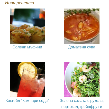
Нови рецепти
Солени мъфини
Доматена супа
Коктейл "Кампари сода"
Зелена салата с рукола,
портокал, грейпфрут и