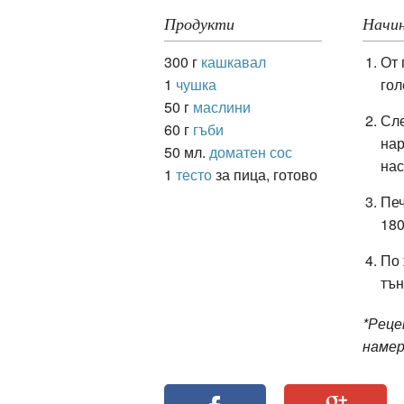
Продукти
Начин
300 г
кашкавал
От 
ация
1
чушка
гол
50 г
маслини
Сле
60 г
гъби
нар
50 мл.
доматен сос
нас
1
тесто
за пица, готово
Печ
180
По 
тън
*Рец
намер