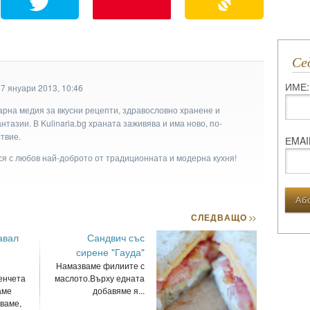
С
ИМЕ:
7 януари 2013, 10:46
арна медия за вкусни рецепти, здравословно хранене и
тазии. В Kulinaria.bg храната заживява и има ново, по-
твие.
ЕMAI
ася с любов най-доброто от традиционната и модерна кухня!
СЛЕДВАЩО
>>
авал
Сандвич със
сирене "Гауда"
Намазваме филиите с
енчета
маслото.Върху едната
аме
добавяме я...
ваме,