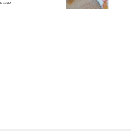
язваме