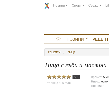
Новини
Спорт
Свежо
Li
НОВИНИ
РЕЦЕПТ
вюта
РЕЦЕПТИ
ПИЦА
итно
Пица с гъби и маслини
 градина
5.0
Време:
25 ми
Ниво:
лесно
от общо
126 глас
и Chefs
Порции:
1