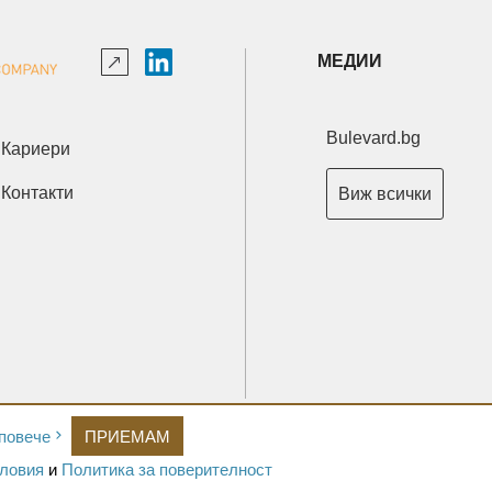
МЕДИИ
Bulevard.bg
Кариери
Контакти
Виж всички
Copyright © 2026 Ксениум ООД. Всички права запазени.
повече
ПРИЕМАМ
Developed by
XeniumCompany.com
ловия
и
Политика за поверителност