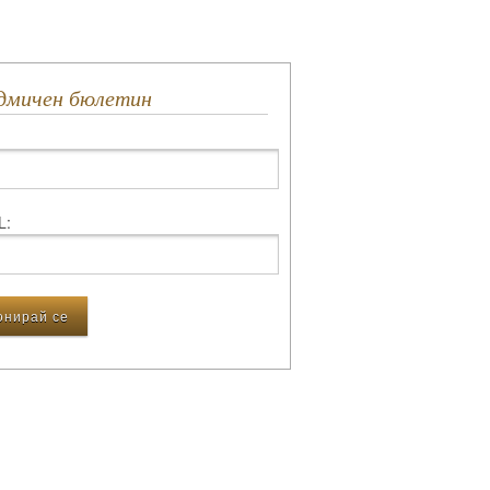
едмичен бюлетин
L: