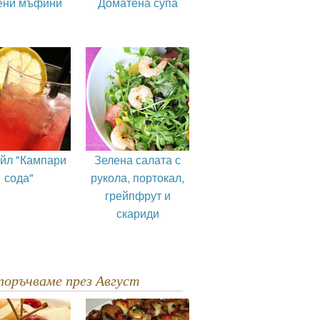
ени мъфини
Доматена супа
ейл "Кампари
Зелена салата с
сода"
рукола, портокал,
грейпфрут и
скариди
епоръчваме през Август