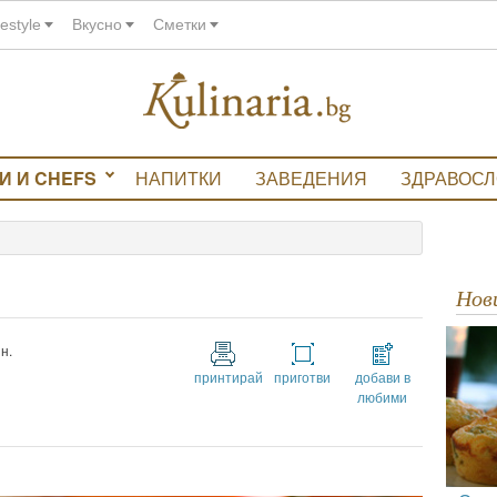
festyle
Вкусно
Сметки
И И CHEFS
НАПИТКИ
ЗАВЕДЕНИЯ
ЗДРАВОС
Но
н.
принтирай
приготви
добави в
любими