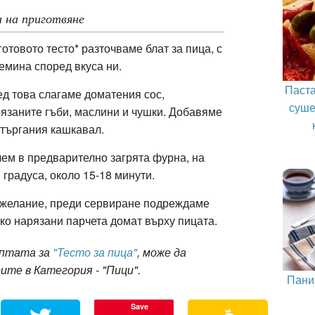
 на приготвяне
готовото тесто* разточваме блат за пица, с
емина според вкуса ни.
Паста
д това слагаме доматения сос,
суше
язаните гъби, маслини и чушки. Добавяме
търгания кашкавал.
ем в предварително загрята фурна, на
 градуса, около 15-18 минути.
желание, преди сервиране подреждаме
ко нарязани парчета домат върху пицата.
ептата за
"Тесто за пица"
, може да
ите в Категория - "Пици".
Пани
Save