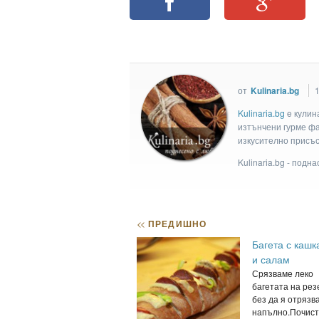
от
Kulinaria.bg
1
Kulinaria.bg
e кулин
изтънчени гурме фан
изкусително присъс
Kulinaria.bg - подн
<<
ПРЕДИШНО
Багета с кашк
и салам
Срязваме леко
багетата на рез
без да я отрязв
напълно.Почист