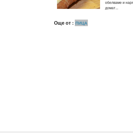
обелваме и нар
домат...
Още от :
ПИЦА