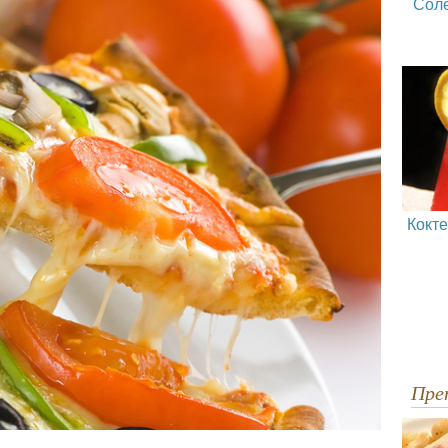
Сол
Кокт
Пр