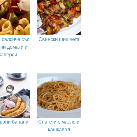
 салсиче със
Свински шишчета
ни домати и
каперси
рани банани
Спагети с масло и
кашкавал