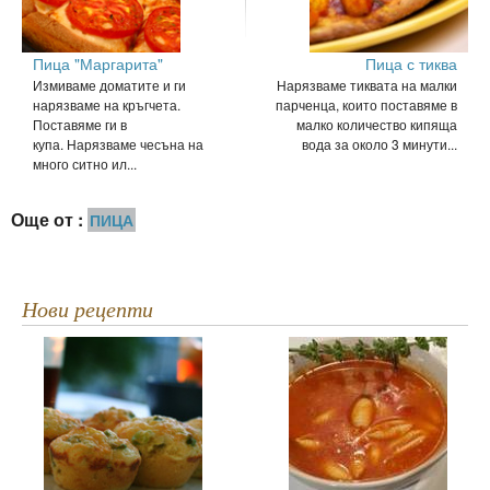
Пица "Маргарита"
Пица с тиква
Измиваме доматите и ги
Нарязваме тиквата на малки
нарязваме на кръгчета.
парченца, които поставяме в
Поставяме ги в
малко количество кипяща
купа. Нарязваме чесъна на
вода за около 3 минути...
много ситно ил...
Още от :
ПИЦА
Нови рецепти