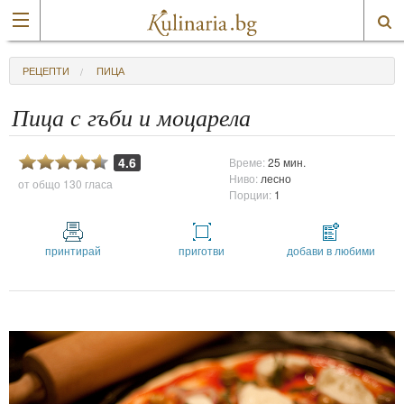
РЕЦЕПТИ
ПИЦА
Пица с гъби и моцарела
4.6
Време:
25 мин.
Ниво:
лесно
от общо
130 гласа
Порции:
1
принтирай
приготви
добави в любими