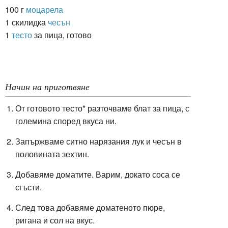
100 г
моцарела
1 скилидка
чесън
1
тесто
за пица, готово
Начин на приготвяне
От готовото тесто* разточваме блат за пица, с
големина според вкуса ни.
Запържваме ситно нарязания лук и чесън в
половината зехтин.
Добавяме доматите. Варим, докато соса се
сгъсти.
След това добавяме доматеното пюре,
ригана и сол на вкус.