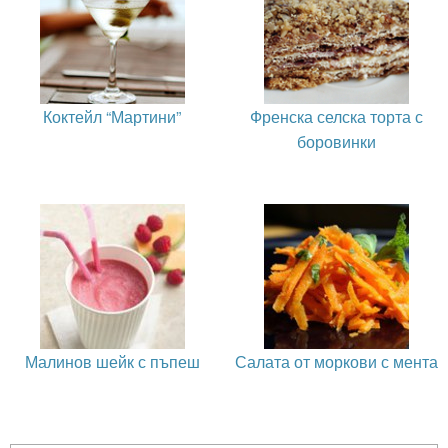
Коктейл “Мартини”
Френска селска торта с
боровинки
Малинов шейк с пъпеш
Салата от моркови с мента