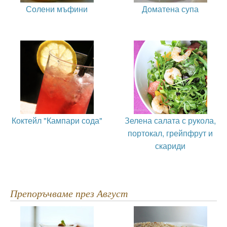
Солени мъфини
Доматена супа
Коктейл "Кампари сода"
Зелена салата с рукола,
портокал, грейпфрут и
скариди
Препоръчваме през Август