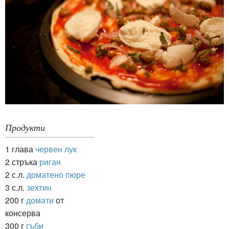
Продукти
1 глава
червен лук
2 стръка
риган
2 с.л.
доматено пюре
3 с.л.
зехтин
200 г
домати
от
консерва
300 г
гъби