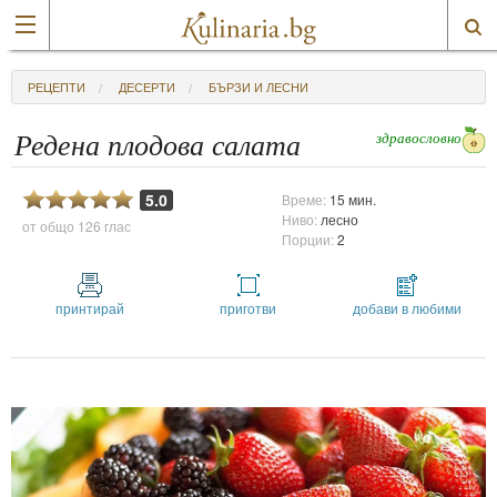
РЕЦЕПТИ
ДЕСЕРТИ
БЪРЗИ И ЛЕСНИ
здравословно
Редена плодова салата
5.0
Време:
15 мин.
Ниво:
лесно
от общо
126 глас
Порции:
2
принтирай
приготви
добави в любими