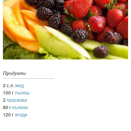
Продукти
2 с.л.
мед
100 г
пъпеш
2
праскови
80 г
къпини
120 г
ягоди