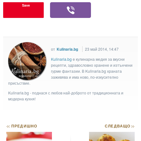
Save
от
Kulinaria.bg
23 май 2014, 14:47
Kulinaria.bg
e кулинарна медия за вкусни
рецепти, здравословно хранене и изтънчени
гурме фантазии. В Kulinaria.bg храната
заживява и има ново, по-изкусително
присъствие.
Kulinaria.bg - поднася с любов най-доброто от традиционната и
модерна кухня!
<<
ПРЕДИШНО
СЛЕДВАЩО
>>