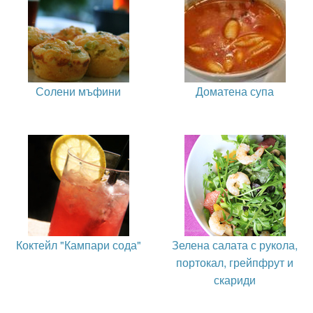
Солени мъфини
Доматена супа
Коктейл "Кампари сода"
Зелена салата с рукола,
портокал, грейпфрут и
скариди