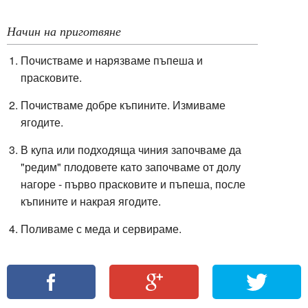
Начин на приготвяне
Почистваме и нарязваме пъпеша и
прасковите.
Почистваме добре къпините. Измиваме
ягодите.
В купа или подходяща чиния започваме да
"редим" плодовете като започваме от долу
нагоре - първо прасковите и пъпеша, после
къпините и накрая ягодите.
Поливаме с меда и сервираме.