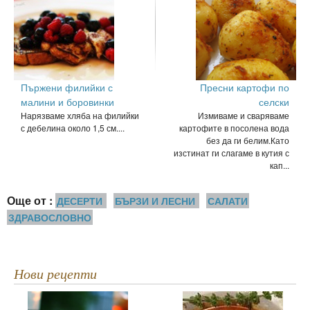
Пържени филийки с
Пресни картофи по
малини и боровинки
селски
Нарязваме хляба на филийки
Измиваме и сваряваме
с дебелина около 1,5 см....
картофите в посолена вода
без да ги белим.Като
изстинат ги слагаме в кутия с
кап...
Още от :
ДЕСЕРТИ
БЪРЗИ И ЛЕСНИ
САЛАТИ
ЗДРАВОСЛОВНО
Нови рецепти