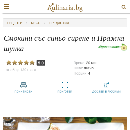
РЕЦЕПТИ
МЕСО
ПРЕДЯСТИЯ
Смокини със синьо сирене и Пражка
здравословно
шунка
5.0
Време:
20 мин.
Ниво:
лесно
от общо
130 гласа
Порции:
4
принтирай
приготви
добави в любими