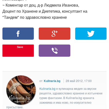
~ Коментар от доц. д-р Людмила Иванова,
Доцент по Хранене и Диететика, консултант на
"Тандем" по здравословно хранене
Save
от
Kulinaria.bg
28 май 2012, 17:00
Kulinaria.bg
e кулинарна медия за вкусни
рецепти, здравословно хранене и изтънчени
гурме фантазии. В Kulinaria.bg храната
заживява и има ново, по-изкусително
присъствие.