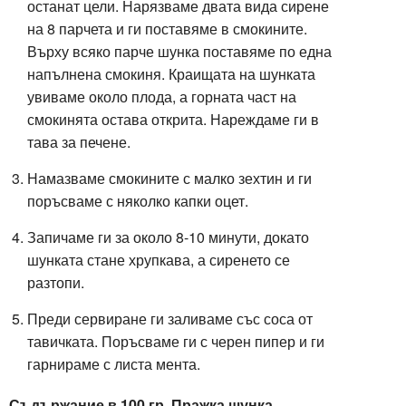
останат цели. Нарязваме двата вида сирене
на 8 парчета и ги поставяме в смокините.
Върху всяко парче шунка поставяме по една
напълнена смокиня. Краищата на шунката
увиваме около плода, а горната част на
смокинята остава открита. Нареждаме ги в
тава за печене.
Намазваме смокините с малко зехтин и ги
поръсваме с няколко капки оцет.
Запичаме ги за около 8-10 минути, докато
шунката стане хрупкава, а сиренето се
разтопи.
Преди сервиране ги заливаме със соса от
тавичката. Поръсваме ги с черен пипер и ги
гарнираме с листа мента.
Съдържание в 100 гр. Пражка шунка