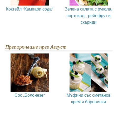
Коктейл "Кампари сода"
Зелена салата с рукола,
портокал, грейпфрут и
скариди
Препоръчваме през Август
Сос „Болонезе“
Мъфини със сметанов
крем и боровинки