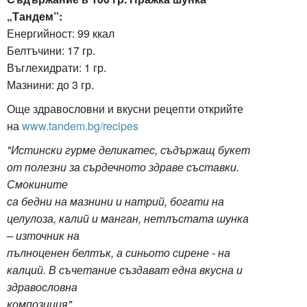
„Тандем”:
Енергийност: 99
ккал
Белтъчини: 17 гр.
Въглехидрати: 1 гр.
Мазнини: до 3 гр.
Още здравословни и вкусни рецепти открийте
на
www.tandem.bg/recipes
"Истински гурме деликатес, съдържащ букет
от полезни за сърдечното здраве съставки.
Смокините
са бедни на мазнини и натрий, богати на
целулоза, калий и манган, нетлъстата шунка
– източник на
пълноценен белтък, а синьото сирене - на
калций. В съчетание създават една вкусна и
здравословна
композиция".