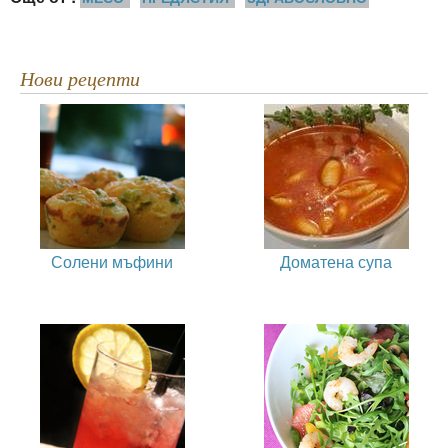
Нови рецепти
Солени мъфини
Доматена супа