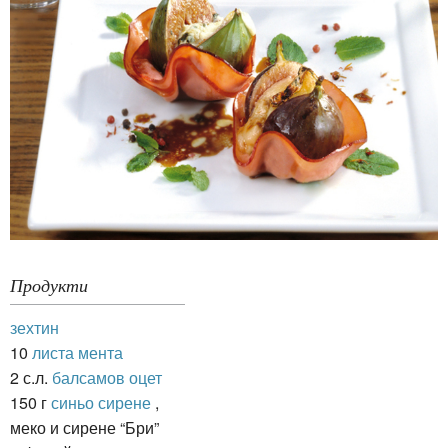
Продукти
зехтин
10
листа мента
2 с.л.
балсамов оцет
150 г
синьо сирене
,
меко и сирене “Бри”