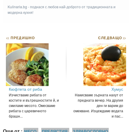
Kulinaria.bg - поднася с любов най-доброто от традиционната и
модерна кухня!
<<
ПРЕДИШНО
СЛЕДВАЩО
>>
Кюфтета от риба
Хумус
Изчистваме рибата от
Накисваме зърната нахут от
костите и вътрешностите й, и
предната вечер. На другия
смиламе месото. Омесваме
ден ги варим до
рибата с царевичното
омекване. Изцеждаме водата
брашн...
и пас...
Още от :
МЕСО
ПРЕДЯСТИЯ
ЗДРАВОСЛОВНО