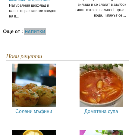
вилица и се слагат в дълбок
Натуралния шоколад и
тиган, като се налива 1 пръст
маслото разтапяме заедно,
вода. Тиганът се ...
на в...
Още от :
НАПИТКИ
Нови рецепти
Солени мъфини
Доматена супа