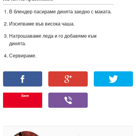
В блендер пасираме динята заедно с маката.
Изсипваме във висока чаша.
Натрошаваме леда и го добавяме към
динята.
Сервираме.
Save