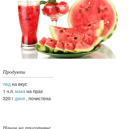
Продукти
лед
на вкус
1 ч.л.
мака
на прах
320 г
диня
, почистена
Начин на приготвяне