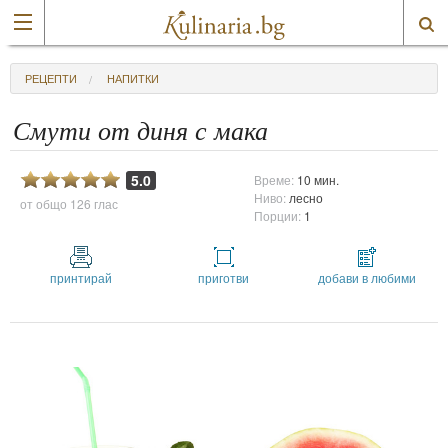
РЕЦЕПТИ
НАПИТКИ
Смути от диня с мака
5.0
Време:
10 мин.
Ниво:
лесно
от общо
126 глас
Порции:
1
принтирай
приготви
добави в любими