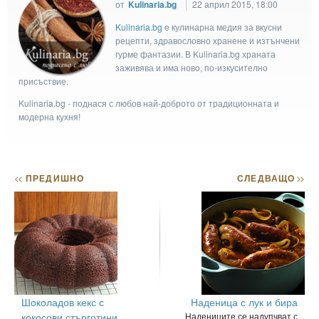
от
Kulinaria.bg
22 април 2015, 18:00
Kulinaria.bg
e кулинарна медия за вкусни
рецепти, здравословно хранене и изтънчени
гурме фантазии. В Kulinaria.bg храната
заживява и има ново, по-изкусително
присъствие.
Kulinaria.bg - поднася с любов най-доброто от традиционната и
модерна кухня!
<<
ПРЕДИШНО
СЛЕДВАЩО
>>
Шоколадов кекс с
Наденица с лук и бира
кокосови стърготини
Надениците се надупчват с