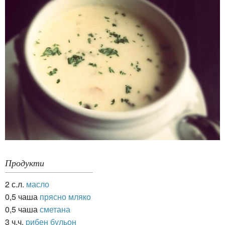
Продукти
2 с.л.
масло
0,5 чаша
прясно мляко
0,5 чаша
сметана
3 ч.ч.
рибен бульон