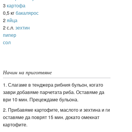
3
картофа
0,5 кг
бакалярос
2
яйца
2 с.л.
зехтин
пипер
сол
Начин на приготвяне
1. Слагаме в тенджера рибния бульон, когато
заври добавяме парчетата риба. Оставяме да
ври 10 мин. Прецеждаме бульона.
2. Прибавяме картофите, маслото и зехтина и ги
оставяме да поврят 15 мин. докато омекнат
картофите.