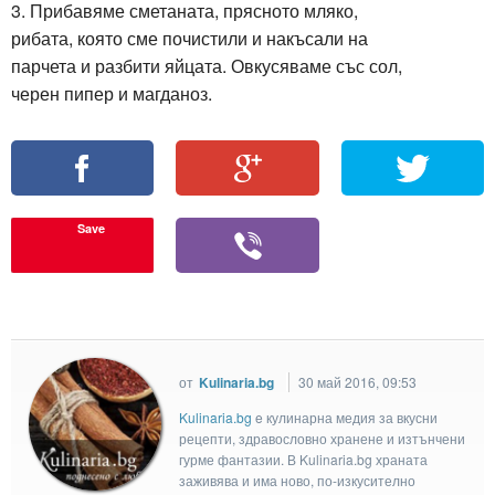
3. Прибавяме сметаната, прясното мляко,
рибата, която сме почистили и накъсали на
парчета и разбити яйцата. Овкусяваме със сол,
черен пипер и магданоз.
Save
от
Kulinaria.bg
30 май 2016, 09:53
Kulinaria.bg
e кулинарна медия за вкусни
рецепти, здравословно хранене и изтънчени
гурме фантазии. В Kulinaria.bg храната
заживява и има ново, по-изкусително