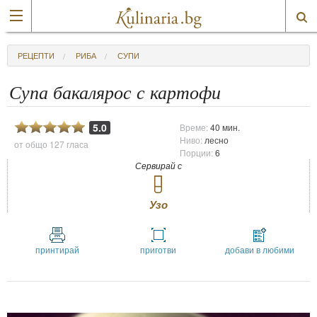
РЕЦЕПТИ
РИБА
СУПИ
Супа бакалярос с картофи
5.0
Време:
40 мин.
Ниво:
лесно
от общо
127 гласа
Порции:
6
Сервирай с
Узо
принтирай
приготви
добави в любими