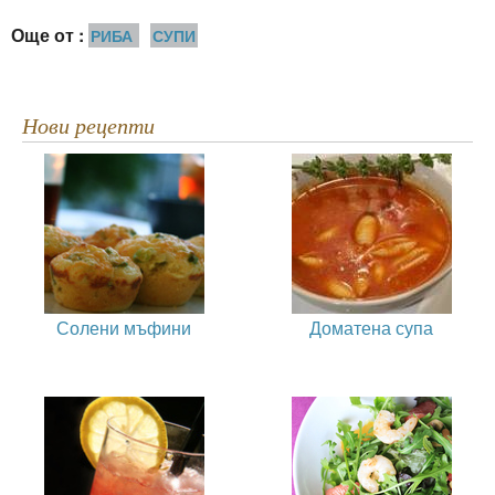
Още от :
РИБА
СУПИ
Нови рецепти
Солени мъфини
Доматена супа