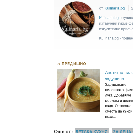
от
Kulinaria.bg
Kulinaria.bg
e кулин
изтънчени гурме фан
изкусително присъс
Kulinaria.bg - подн
<<
ПРЕДИШНО
Апетитно пил
задушено
Задушаваме
пилешкото филе
лука. Добавяме
моркова и доли
вода. Оставяме
сместа да къкри 
похл...
Още от :
ДЕТСКА КУХНЯ
ЗА ДЕЦА 