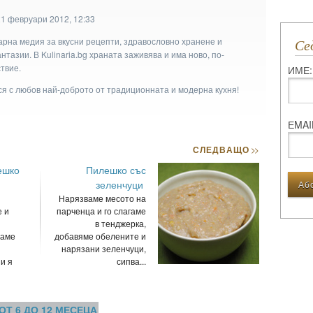
21 февруари 2012, 12:33
арна медия за вкусни рецепти, здравословно хранене и
С
тазии. В Kulinaria.bg храната заживява и има ново, по-
твие.
ИМЕ:
ася с любов най-доброто от традиционната и модерна кухня!
ЕMAI
СЛЕДВАЩО
>>
ешко
Пилешко със
зеленчуци
Нарязваме месото на
 и
парченца и го слагаме
в тенджерка,
ваме
добавяме обелените и
нарязани зеленчуци,
и я
сипва...
ОТ 6 ДО 12 МЕСЕЦА