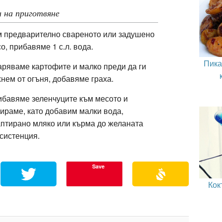
 на приготвяне
 предварително свареното или задушено
о, прибавяме 1 с.л. вода.
Пика
ряваме картофите и малко преди да ги
нем от огъня, добавяме граха.
бавяме зеленчуците към месото и
ираме, като добавим малки вода,
птирано мляко или кърма до желаната
систенция.
Save
Кок