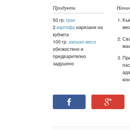
Продукти
Начин
50 гр.
грах
Към
ация
2
картофа
нарязани на
мес
кубчета
Сва
100 гр.
заешко месо
мах
обезкостено и
предварително
При
задушено
пас
ада
кон