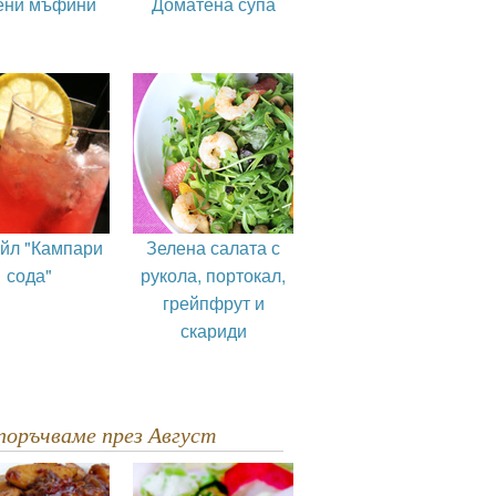
ени мъфини
Доматена супа
ейл "Кампари
Зелена салата с
сода"
рукола, портокал,
грейпфрут и
скариди
епоръчваме през Август