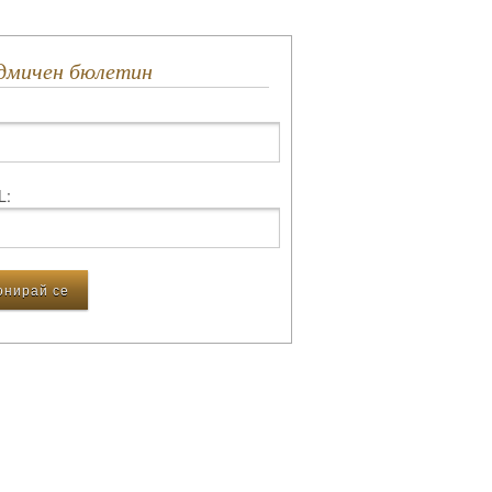
едмичен бюлетин
L: