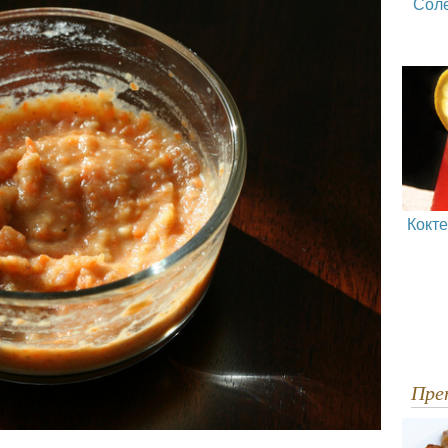
Сол
Кокт
Пр