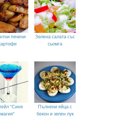
нтни печени
Зелена салата със
картофи
сьомга
тейл "Синя
Пълнени яйца с
магия"
бекон и зелен лук