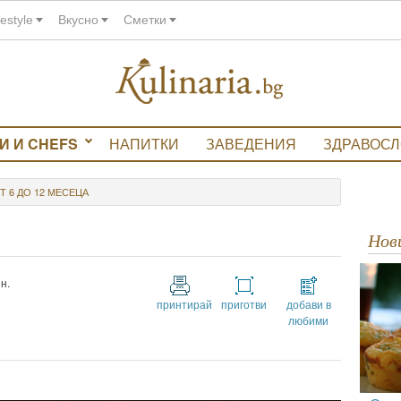
festyle
Вкусно
Сметки
И И CHEFS
НАПИТКИ
ЗАВЕДЕНИЯ
ЗДРАВОС
Т 6 ДО 12 МЕСЕЦА
Но
н.
принтирай
приготви
добави в
любими