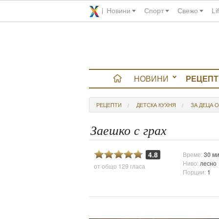
Новини
Спорт
Свежо
Li
НОВИНИ
РЕЦЕПТ
вюта
РЕЦЕПТИ
ДЕТСКА КУХНЯ
ЗА ДЕЦА О
итно
Заешко с грах
 градина
4.8
Време:
30 ми
Ниво:
лесно
от общо
129 гласа
и Chefs
Порции:
1