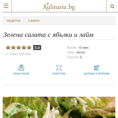
РЕЦЕПТИ
САЛАТИ
Зелена салата с ябълки и лайм
5.0
Време:
10 мин.
Ниво:
лесно
от общо
126 глас
Порции:
2
принтирай
приготви
добави в любими