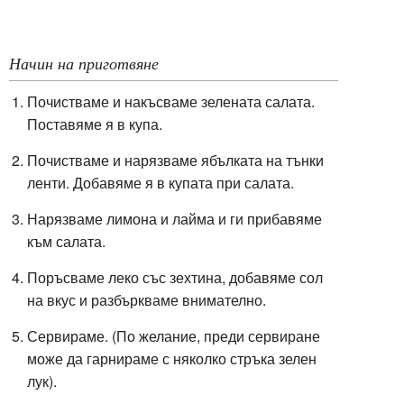
Начин на приготвяне
Почистваме и накъсваме зелената салата.
Поставяме я в купа.
Почистваме и нарязваме ябълката на тънки
ленти. Добавяме я в купата при салата.
Нарязваме лимона и лайма и ги прибавяме
към салата.
Поръсваме леко със зехтина, добавяме сол
на вкус и разбъркваме внимателно.
Сервираме. (По желание, преди сервиране
може да гарнираме с няколко стръка зелен
лук).