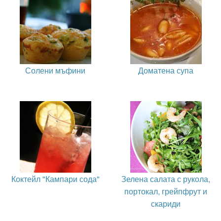
Солени мъфини
Доматена супа
Коктейл "Кампари сода"
Зелена салата с рукола,
портокал, грейпфрут и
скариди