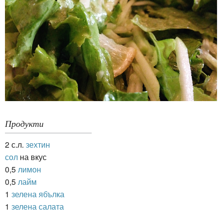
Продукти
2 с.л.
зехтин
сол
на вкус
0,5
лимон
0,5
лайм
1
зелена ябълка
1
зелена салата