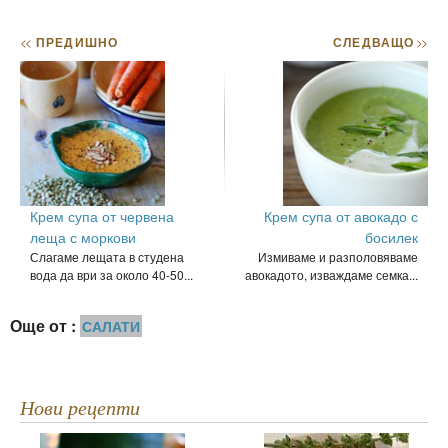
<<
ПРЕДИШНО
СЛЕДВАЩО
>>
Крем супа от червена
Крем супа от авокадо с
леща с моркови
босилек
Слагаме лещата в студена
Измиваме и разполовяваме
вода да ври за около 40-50...
авокадото, изваждаме семка...
Още от :
САЛАТИ
Нови рецепти