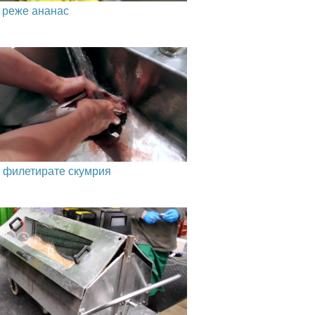
е реже ананас
а филетирате скумрия