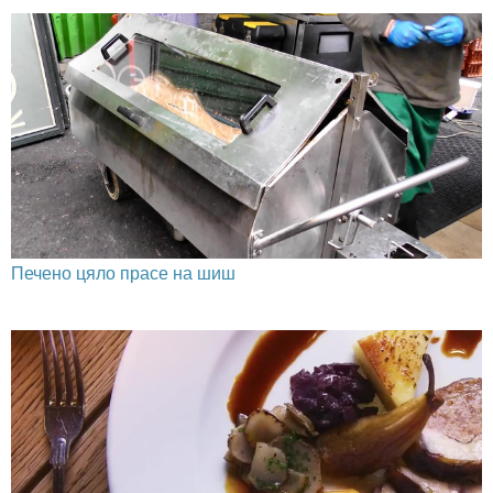
Печено цяло прасе на шиш