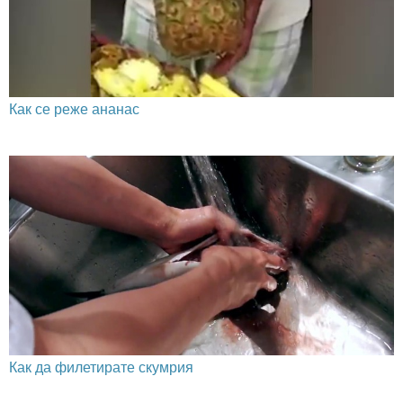
Как се реже ананас
Как да филетирате скумрия