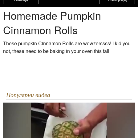
Какво да правим с черупките от яйцата
Homemade Pumpkin
1:53
Cinnamon Rolls
Taco Braid
0:37
These pumpkin Cinnamon Rolls are wowzerssss! I kid you
not, these need to be baking in your oven this fall!
Как се дере костур
3:28
Как да филетирате шаран
7:20
Популярни видеа
Филетиране на Щука
5:19