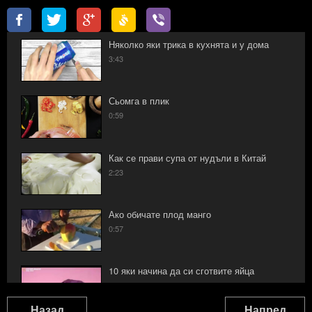
Няколко яки трика в кухнята и у дома
3:43
Сьомга в плик
0:59
Как се прави супа от нудъли в Китай
2:23
Ако обичате плод манго
0:57
10 яки начина да си сготвите яйца
1:32
Назад
Напред