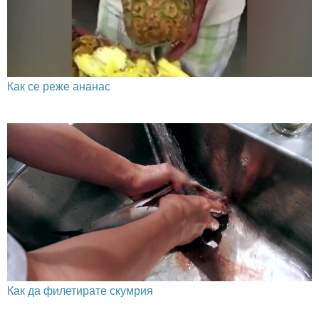
Как се реже ананас
Как да филетирате скумрия