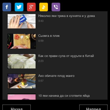
Няколко яки трика в кухнята и у дома
3:43
Сьомга в плик
0:59
Как се прави супа от нудъли в Китай
2:23
Ако обичате плод манго
0:57
10 яки начина да си сготвите яйца
1:32
Назад
Напред