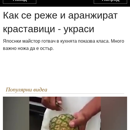
Какво да правим с черупките от яйцата
Как се реже и аранжират
1:53
краставици - украси
Taco Braid
0:37
Япоснки майстор готвач в кухнята показва класа. Много
важно ножа да е остър.
Как се дере костур
3:28
Как да филетирате шаран
7:20
Популярни видеа
Филетиране на Щука
5:19