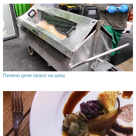
Печено цяло прасе на шиш