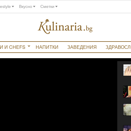
festyle
Вкусно
Сметки
И И CHEFS
НАПИТКИ
ЗАВЕДЕНИЯ
ЗДРАВОС