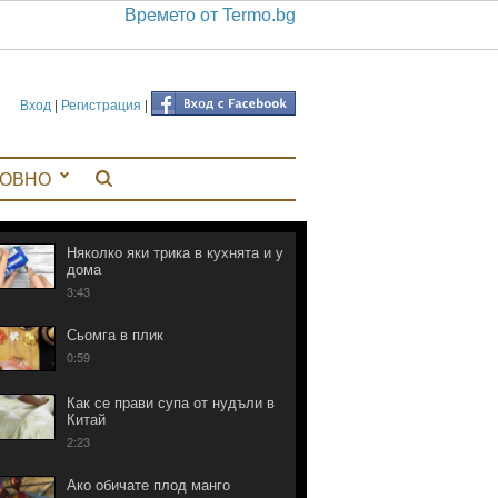
Времето от Termo.bg
Вход
|
Регистрация
|
ЛОВНО
Няколко яки трика в кухнята и у
дома
3:43
Сьомга в плик
0:59
Как се прави супа от нудъли в
Китай
2:23
Ако обичате плод манго