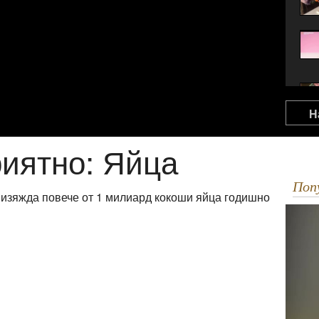
Н
риятно: Яйца
По
о изяжда повече от 1 милиард кокоши яйца годишно