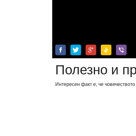
ти
зона
кти
ици
е рецепти
Полезно и п
и рецепта
Интересен факт е, че човечествот
ия
ловно
ти