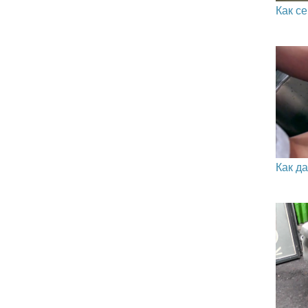
Как с
Как д