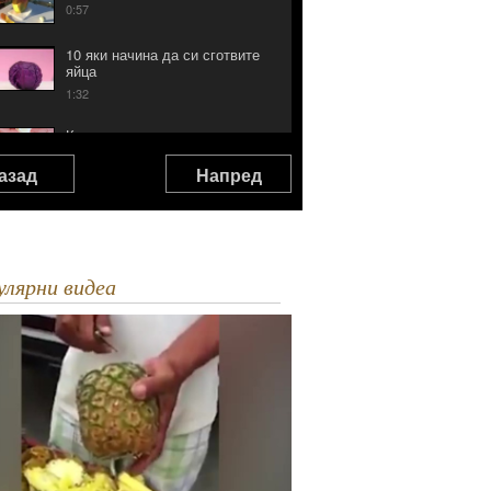
0:57
10 яки начина да си сготвите
яйца
1:32
Какво да правим с черупките от
яйцата
азад
Напред
1:53
Taco Braid
0:37
Как се дере костур
пулярни видеа
3:28
Как да филетирате шаран
7:20
Филетиране на Щука
5:19