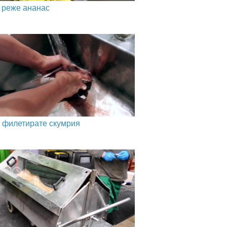
е реже ананас
а филетирате скумрия