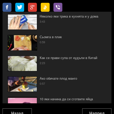
Няколко яки трика в кухнята и у дома
3:43
Сьомга в плик
0:59
Как се прави супа от нудъли в Китай
2:23
Ако обичате плод манго
0:57
10 яки начина да си сготвите яйца
1:32
Назад
Напред