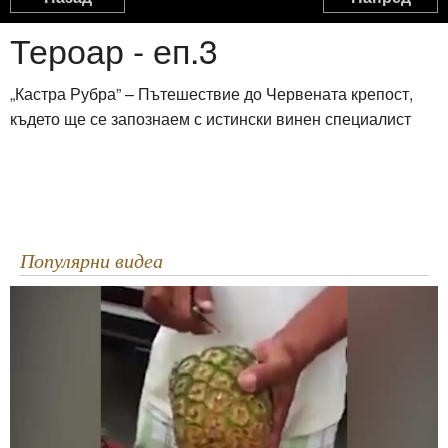
Какво да правим с черупките от яйцата
Тероар - еп.3
1:53
„Кастра Рубра” – Пътешествие до Червената крепост,
Taco Braid
където ще се запознаем с истински винен специалист
0:37
Как се дере костур
3:28
Популярни видеа
Как да филетирате шаран
7:20
Филетиране на Щука
5:19