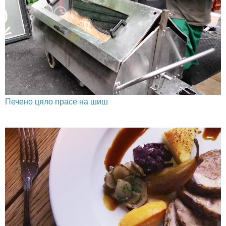
Печено цяло прасе на шиш