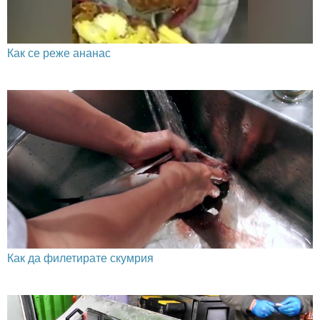
Как се реже ананас
Как да филетирате скумрия