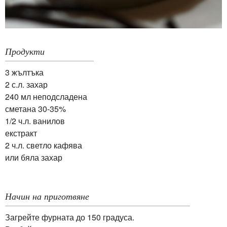
Продукти
3 жълтъка
2 с.л. захар
240 мл неподсладена
сметана 30-35%
1/2 ч.л. ванилов
екстракт
2 ч.л. светло кафява
или бяла захар
Начин на приготвяне
Загрейте фурната до 150 градуса.