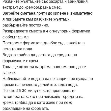
Разбийте жълтъците със захарта и ваниловия
екстракт до кремообразна смес.
Загрейте сметана почти до кипене и внимателно
я прибавете към разбитите жълтъци,
разбърквайте постоянно.
Разпределете сместа в 4 огнеупорни формички
с обем 125 мл.
Поставете формите в дълбок съд, налейте в
него топла вода.
Водата трябва да достига до средата на
формичките с крем.
Това ще позволи на крема равномерно да се
запече.
Наблюдавайте водата да не заври, при нужда по
време на печенето долейте хладка вода.
Печете 25-30 минути, като проверявате
готовността както при чийзкейк - средата на
крема трябва да е като желе при леко
разклащане на формата.