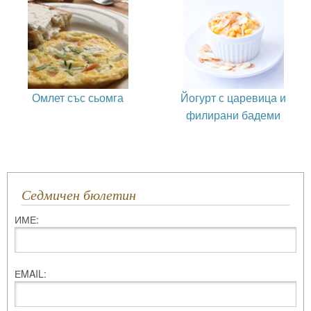
Омлет със сьомга
Йогурт с царевица и
филирани бадеми
Седмичен бюлетин
ИМЕ:
ЕMAIL: