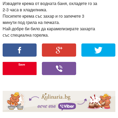
Извадете крема от водната баня, охладете го за
2-3 часа в хладилника.
Посипете крема със захар и го запечете 3
минути под грила на печката.
Най-добре би било да карамелизирате захарта
със специална горелка.
Save