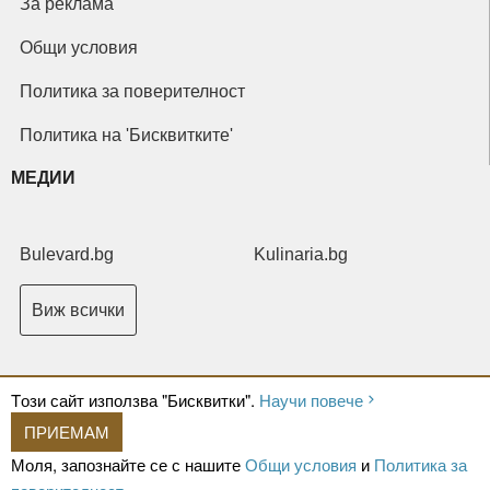
За реклама
Общи условия
Политика за поверителност
Политика на 'Бисквитките'
МЕДИИ
Bulevard.bg
Kulinaria.bg
Виж всички
Tози сайт използва "Бисквитки".
Научи повече
ПРИЕМАМ
Copyright © 2026 Ксениум ООД. Всички права запазени.
Developed by
Моля, запознайте се с нашите
Общи условия
и
Политика за
XeniumCompany.com