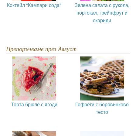
Коктейл "Кампари сода"
Зелена салата с рукола,
портокал, грейпфрут и
скариди
Препоръчваме през Август
Торта брюле с ягоди
Гофрети с боровинково
тесто