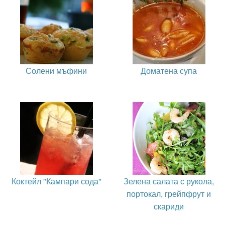
Солени мъфини
Доматена супа
Коктейл "Кампари сода"
Зелена салата с рукола,
портокал, грейпфрут и
скариди