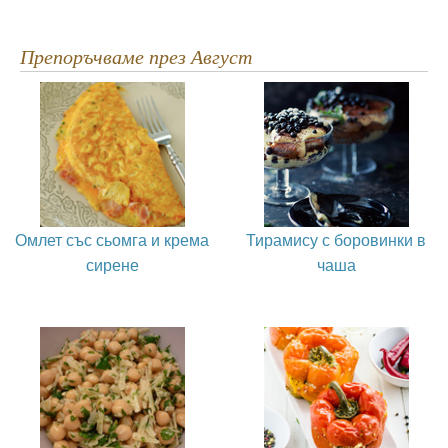
Препоръчваме през Август
Омлет със сьомга и крема
Тирамису с боровинки в
сирене
чаша