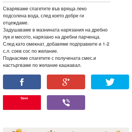
Сваряваме спагетите във вряща леко
подсолена вода, след което добре ги
отцеждаме.
Задушаваме в мазнината нарязания на дребно
лук и месото, нарязано на дребни парченца.
След като омекнат, добавяме подправките и 1-2
с.л. соев сос по желание.
Поднасяме спагетите с получената смес.и
настъргваме по желание кашкавал.
Save