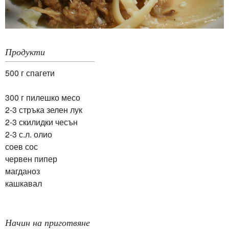
Продукти
500 г спагети
300 г пилешко месо
2-3 стръка зелен лук
2-3 скилидки чесън
2-3 с.л. олио
соев сос
червен пипер
магданоз
кашкавал
Начин на приготвяне