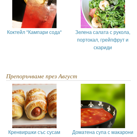
Коктейл "Кампари сода"
Зелена салата с рукола,
портокал, грейпфрут и
скариди
Препоръчваме през Август
Кренвиршки със сусам
Доматена супа с макарони