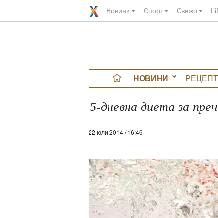
Новини
Спорт
Свежо
Li
НОВИНИ
РЕЦЕПТ
вюта
5-дневна диета за пре
итно
22 юли 2014 / 16:46
 градина
и Chefs