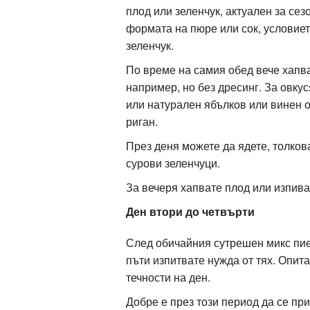
плод или зеленчук, актуален за се
формата на пюре или сок, условието
зеленчук.
По време на самия обед вече хапв
например, но без дресинг. За овку
или натурален ябълков или винен о
риган.
През деня можете да ядете, толков
сурови зеленчуци.
За вечеря хапвате плод или изпива
Ден втори до четвърти
След обичайния сутрешен микс пие
пъти изпитвате нужда от тях. Опит
течности на ден.
Добре е през този период да се пр