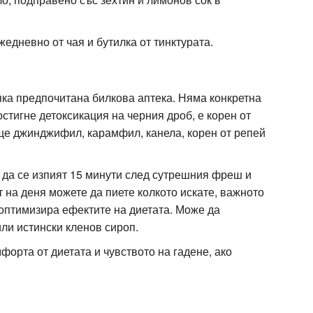
едневно от чая и бутилка от тинктурата.
яка предпочитана билкова аптека. Няма конкретна
остигне детоксикация на черния дроб, е корен от
ще джинджифил, карамфил, канела, корен от репей
 да се изпият 15 минути след сутрешния фреш и
т на деня можете да пиете колкото искате, важното
й оптимизира ефектите на диетата. Може да
ли истински кленов сироп.
форта от диетата и чувството на гадене, ако