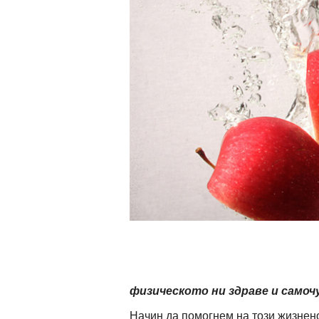
ти
зона
кти
ици
е рецепти
и рецепта
ия
ловно
физическото ни здраве и само
ти
Начин да помогнем на този жизнен