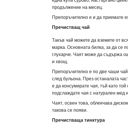
продължение на месец.
Препоръчително е и да приемате еж
Пречистващ чай
Такъв чай можете да вземете от вс
марка. Основната билка, за да се п
глухарче. Чаят може да съдържа о
и хвощ.
Препоръчително е по две чаши чай
след бульона. През останалата час
е да консумирате чая, тъй като то
подслаждате чая с натурален мед и
Чаят, освен това, облекчава диском
такова се появи.
Пречистваща тинктура