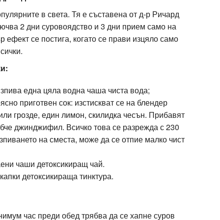
пулярните в света. Тя е съставена от д-р Ричард
лючва 2 дни суровоядство и 3 дни прием само на
р ефект се постига, когато се прави изцяло само
всички.
и:
изпива една цяла водна чаша чиста вода;
ясно приготвен сок: изстискват се на блендер
или грозде, един лимон, скилидка чесън. Прибавят
убче джинджифил. Всичко това се разрежда с 230
зпиването на сместа, може да се отпие малко чист
аени чаши детоксикиращ чай.
 капки детоксикираща тинктура.
нимум час преди обед трябва да се хапне суров