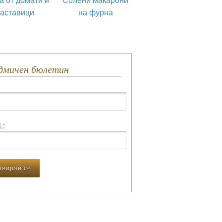
раставици
на фурна
едмичен бюлетин
L: