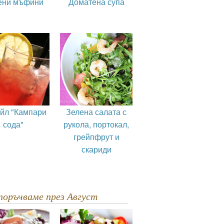
ени мъфини
Доматена супа
ейл "Кампари
Зелена салата с
сода"
рукола, портокал,
грейпфрут и
скариди
епоръчваме през Август