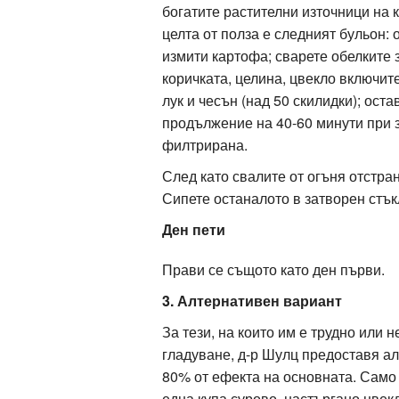
богатите растителни източници на 
целта от полза е следният бульон:
измити картофа; сварете обелките з
коричката, целина, цвекло включите
лук и чесън (над 50 скилидки); оста
продължение на 40-60 минути при 
филтрирана.
След като свалите от огъня отстран
Сипете останалото в затворен стък
Ден пети
Прави се същото като ден първи.
3. Алтернативен вариант
За тези, на които им е трудно или
гладуване, д-р Шулц предоставя алт
80% от ефекта на основната. Само 
една купа сурово, настъргано цвек