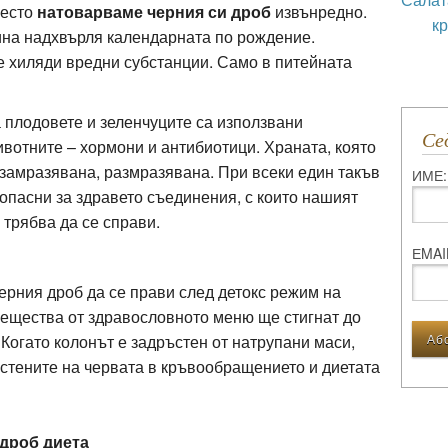
често
натоварваме черния си дроб
извънредно.
к
ина надхвърля календарната по рождение.
 хиляди вредни субстанции. Само в питейната
 плодовете и зеленчуците са използвани
С
ивотните – хормони и антибиотици. Храната, която
 замразявана, размразявана. При всеки един такъв
ИМЕ:
опасни за здравето съединения, с които нашият
 трябва да се справи.
ЕMAI
ерния дроб да се прави след детокс режим на
вещества от здравословното меню ще стигнат до
 Когато колонът е задръстен от натрупани маси,
 стените на червата в кръвообращението и диетата
 дроб диета