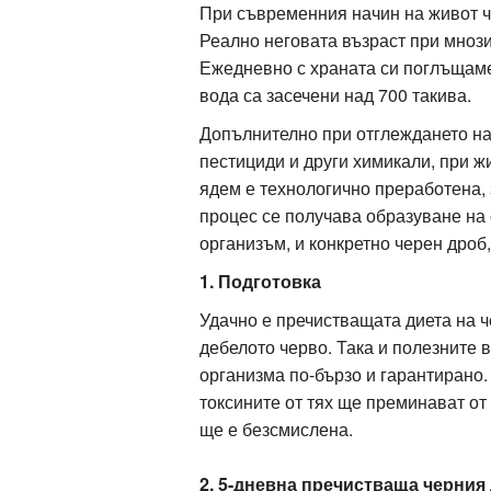
При съвременния начин на живот 
Реално неговата възраст при мноз
Ежедневно с храната си поглъщаме
вода са засечени над 700 такива.
Допълнително при отглеждането на
пестициди и други химикали, при ж
ядем е технологично преработена,
процес се получава образуване на 
организъм, и конкретно черен дроб,
1. Подготовка
Удачно е пречистващата диета на ч
дебелото черво. Така и полезните 
организма по-бързо и гарантирано.
токсините от тях ще преминават от
ще е безсмислена.
2. 5-дневна пречистваща черния