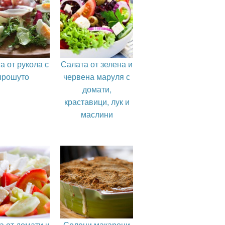
а от рукола с
Салата от зелена и
прошуто
червена маруля с
домати,
краставици, лук и
маслини
а от домати и
Солени макарони