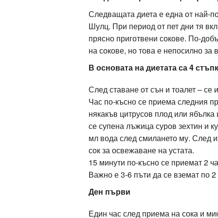
Следващата диета е една от най-по
Шулц. При период от пет дни тя вк
прясно приготвени сокове. По-добъ
на сокове, но това е непосилно за 
В основата на диетата са 4 стъпк
След ставане от сън и тоалет – се 
Час по-късно се приема следния пр
някакъв цитрусов плод или ябълка 
се супена лъжица суров зехтин и к
мл вода след смилането му. След и
сок за освежаване на устата.
15 минути по-късно се приемат 2 ч
Важно е 3-6 пъти да се вземат по 2
Ден първи
Един час след приема на сока и ми