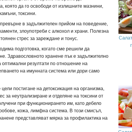
, която да го освободи от излишните мазнини,
камъни, токсини.
 превърне в задължителен прийом на поведение,
аменти, злоупотреби с алкохол и храни. Полезна
Салат
тоянен стрес за зареждане и тонус.
одима подготовка, когато сме решили да
не. Здравословното хранене пък е задължително
а оптимални резултати по отношение на
епването на имунната система или дори само
цели постигане на детоксикация на организма,
ес за неутрализиране и отделяне на токсини от
олучени при функционирането им, като дебело
дробове, кожа, лимфна система. В този смисъл,
хранене представляват мярка за профилактика на
Салат