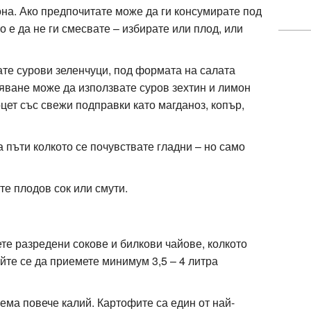
зона. Ако предпочитате може да ги консумирате под
 е да не ги смесвате – избирате или плод, или
ате сурови зеленчуци, под формата на салата
сяване може да използвате суров зехтин и лимон
цет със свежи подправки като магданоз, копър,
а пъти колкото се почувствате гладни – но само
те плодов сок или смути.
те разредени сокове и билкови чайове, колкото
айте се да приемете минимум 3,5 – 4 литра
иема повече калий. Картофите са един от най-