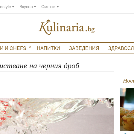
festyle
Вкусно
Сметки
И И CHEFS
НАПИТКИ
ЗАВЕДЕНИЯ
ЗДРАВОС
чистване на черния дроб
Но