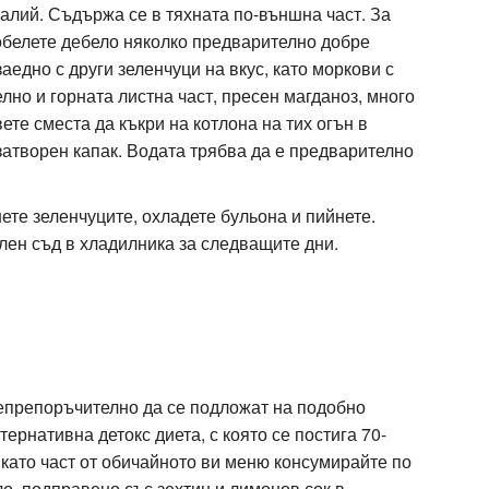
калий. Съдържа се в тяхната по-външна част. За
 обелете дебело няколко предварително добре
аедно с други зеленчуци на вкус, като моркови с
лно и горната листна част, пресен магданоз, много
вете сместа да къкри на котлона на тих огън в
затворен капак. Водата трябва да е предварително
ете зеленчуците, охладете бульона и пийнете.
лен съд в хладилника за следващите дни.
 непрепоръчително да се подложат на подобно
ернативна детокс диета, с която се постига 70-
като част от обичайното ви меню консумирайте по
ло, подправено със зехтин и лимонов сок в