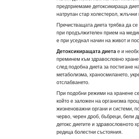
предприемаме детоксикираща диета
натрупан стар холестерол, жлъчни 
ация
Пречистващата диета трябва да се
при продължителен прием на медик
е при уседнал начин на живот и пос
Детоксикиращата диета
е и необх
преминем към здравословно хране
след подобна диета за постигане н
метаболизма, храносмилането, укр
отслабването.
При подобни режими на хранене се 
който е заложен на организма проц
жизненоважни органи и системи, п
черво, черен дроб, бъбреци, бели 
детокс диетите и здравословното 
редица болестни състояния.