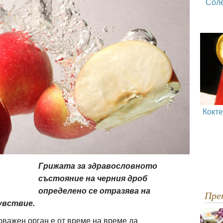
Сол
Кокт
Грижата за здравословното
състояние на черния дроб
определено се отразява на
Пр
чувствие.
оважен орган е от време на време да