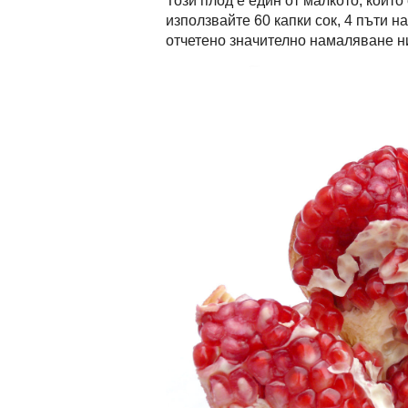
Този плод е един от малкото, които
използвайте 60 капки сок, 4 пъти 
отчетено значително намаляване ни