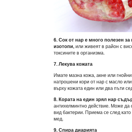
6.
Сок от нар е много полезен за
изотопи,
или живеят в район с вис
токсините в организма.
7.
Лекува кожата
Имате мазна кожа, акне или гнойни
натрошени кори от нар с масло или
върху кожата един или два пъти се
8.
Кората на един зрял нар съдъ
антихелминтно действие. Може да се
вид бактерии. Приема се след като
мед.
9.
Спира диарията