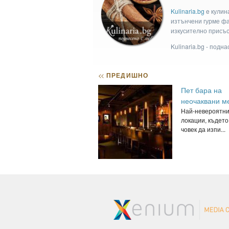
Kulinaria.bg
e кулин
изтънчени гурме фан
изкусително присъс
Kulinaria.bg - подн
<<
ПРЕДИШНО
Пет бара на
неочаквани м
Най-невероятн
локации, къдет
човек да изпи...