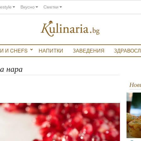
festyle
Вкусно
Сметки
И И CHEFS
НАПИТКИ
ЗАВЕДЕНИЯ
ЗДРАВОС
а нара
Но