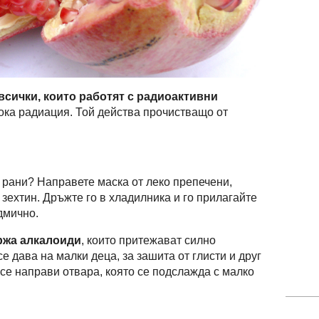
 всички, които работят с радиоактивни
ока радиация. Той действа прочистващо от
 рани? Направете маска от леко препечени,
 зехтин. Дръжте го в хладилника и го прилагайте
дмично.
ржа алкалоиди
, които притежават силно
 дава на малки деца, за зашита от глисти и друг
 се направи отвара, която се подслажда с малко