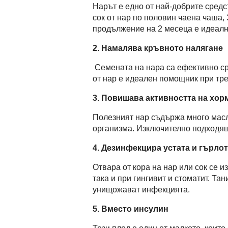
Нарът е едно от най-добрите сред
сок от нар по половин чаена чаша, 
продължение на 2 месеца е идеал
ация
2.
Намалява кръвното налягане
Семената на нара са ефективно ср
от нар е идеален помощник при тре
3. Повишава активността на хор
Полезният нар съдържа много масл
организма. Изключително подходящ
4.
Дезинфекцира устата и гърло
Отвара от кора на нар или сок се и
така и при гингивит и стоматит. Та
унищожават инфекцията.
5.
Вместо инсулин