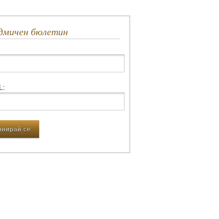
едмичен бюлетин
L: