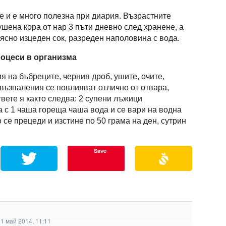
е и е много полезна при диария. Възрастните
ушена кора от нар 3 пъти дневно след хранене, а
рясно изцеден сок, разреден наполовина с вода.
оцеси в организма
 на бъбреците, черния дроб, ушите, очите,
 възпаления се повлияват отлично от отвара,
твете я както следва: 2 супени лъжици
а с 1 чаша гореща чаша вода и се вари на водна
о се прецеди и изстине по 50 грама на ден, сутрин
Save
1 май 2014, 11:11