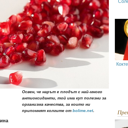
Сол
Кокт
Освен, че нарът е плодът с най-много
антиоксиданти, той има куп полезни за
организма качества, за които ни
припомнят колгите от
bolime.net
.
Пр
бина