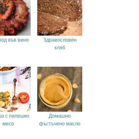
под във вино
Здравословен
хляб
ка с пилешко
Домашно
месо
фъстъчено масло