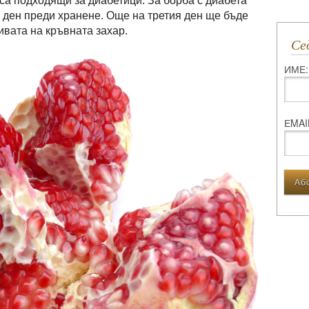
 са подходящи за диабетици. За борба с диабета
на ден преди хранене. Още на третия ден ще бъде
вата на кръвната захар.
С
ИМЕ:
ЕMAI