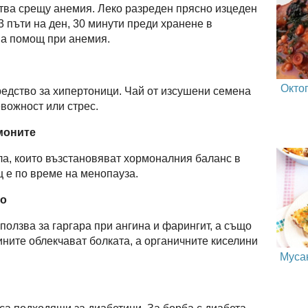
ства срещу анемия. Леко разреден прясно изцеден
3 пъти на ден, 30 минути преди хранене в
на помощ при анемия.
Окто
едство за хипертоници. Чай от изсушени семена
вожност или стрес.
моните
а, които възстановяват хормоналния баланс в
 е по време на менопауза.
то
зползва за гаргара при ангина и фарингит, а също
нините облекчават болката, а органичните киселини
Муса