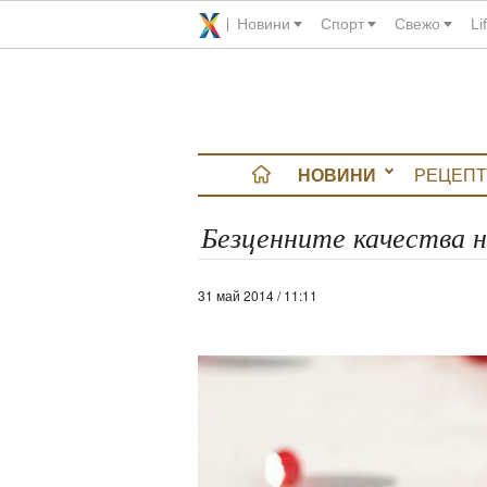
Новини
Спорт
Свежо
Li
НОВИНИ
РЕЦЕПТ
вюта
Безценните качества н
итно
31 май 2014 / 11:11
 градина
и Chefs