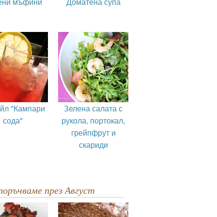
ени мъфини
Доматена супа
ейл "Кампари
Зелена салата с
сода"
рукола, портокал,
грейпфрут и
скариди
епоръчваме през Август