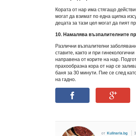
Кората от нар има стягащо действи
могат да взимат по една щипка изс
децата за тази цел могат да пият п
10.
Намалява възпалителните пр
Различни възпалителни заболявания
ставите, както и при гинекологични
направена от корите на нар. Подго
прахообразна кора от нар се залив
баня за 30 минути. Пие се след кат
на гадно.
от
Kulinaria.bg
3