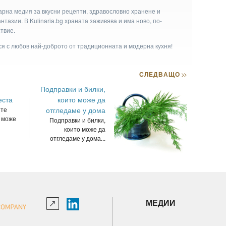
арна медия за вкусни рецепти, здравословно хранене и
тазии. В Kulinaria.bg храната заживява и има ново, по-
твие.
ася с любов най-доброто от традиционната и модерна кухня!
СЛЕДВАЩО
>>
Подправки и билки,
еста
които може да
ите
отгледаме у дома
о може
Подправки и билки,
които може да
отгледаме у дома...
МЕДИИ