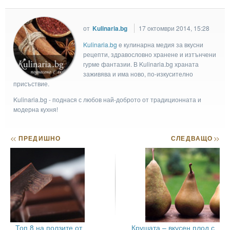
от
Kulinaria.bg
17 октомври 2014, 15:28
Kulinaria.bg
e кулинарна медия за вкусни
рецепти, здравословно хранене и изтънчени
гурме фантазии. В Kulinaria.bg храната
заживява и има ново, по-изкусително
присъствие.
Kulinaria.bg - поднася с любов най-доброто от традиционната и
модерна кухня!
<<
ПРЕДИШНО
СЛЕДВАЩО
>>
Топ 8 на ползите от
Крушата – вкусен плод с