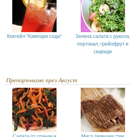
Коктейл "Кампари сода"
Зелена салата с рукола,
портокал, грейпфрут и
скариди
Препоръчваме през Август
Салата от спанак и
Мисо телешки стек