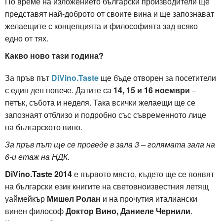
По време на изложението български производители ще
представят най-доброто от своите вина и ще запознават
желаещите с концепцията и философията зад всяко
едно от тях.
Какво ново тази година?
За пръв път
DiVino.Taste
ще бъде отворен за посетители
с един ден повече. Датите са
14, 15 и 16 ноември
–
петък, събота и неделя. Така всички желаещи ще се
запознаят отблизо и подробно със съвременното лице
на българското вино.
За пръв път ще се проведе в зала 3 – голямата зала на
6-и етаж на НДК.
DiVino.Taste 2014
е първото място, където ще се появят
на български език книгите на световноизвестния летящ
уаймейкър
Мишел Ролан
и на прочутия италиански
винен философ
Доктор Вино, Даниеле Чернили
.