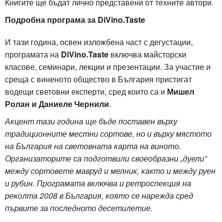
Книгите ще бъдат лично представени от техните автори.
Подробна програма за DiVino.Taste
И тази година, освен изложбена част с дегустации,
програмата на
DiVino.Taste
включва майсторски
класове, семинари, лекции и презентации. За участие и
среща с виненото общество в България пристигат
водещи световни експерти, сред които са и
Мишел
Ролан и Даниеле Чернили
.
Акцент тази година ще бъде поставен върху
традиционните местни сортове, но и върху мястото
на България на световната карта на виното.
Организаторите са подготвили своеобразни „дуели”
между сортовете мавруд и мелник, както и между руен
и рубин. Програмата включва и ретроспекция на
реколта 2008 в България, която се нарежда сред
първите за последното десетилетие.