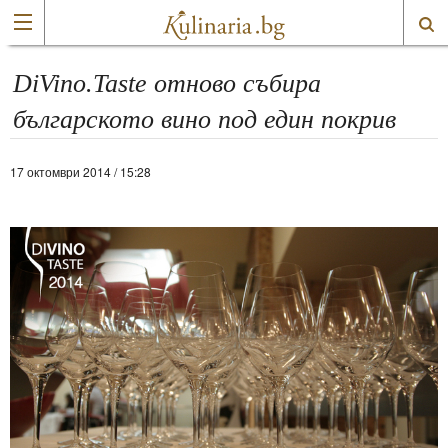
DiVino.Taste отново събира
българското вино под един покрив
17 октомври 2014 / 15:28