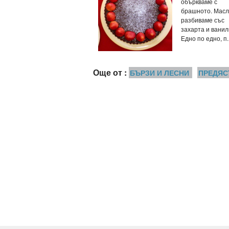
объркваме с
брашното. Масл
разбиваме със
захарта и ванил
Едно по едно, п..
Още от :
БЪРЗИ И ЛЕСНИ
ПРЕДЯС