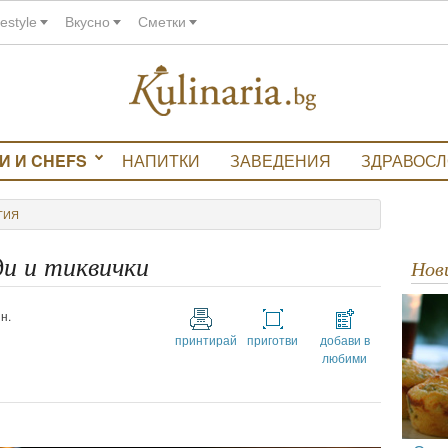
festyle
Вкусно
Сметки
И И CHEFS
НАПИТКИ
ЗАВЕДЕНИЯ
ЗДРАВОС
ТИЯ
ди и тиквички
Но
н.
принтирай
приготви
добави в
любими