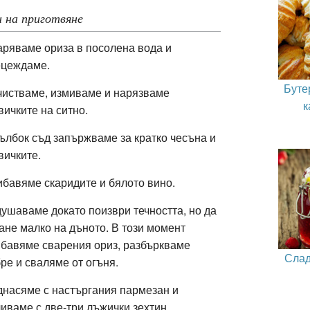
 на приготвяне
ряваме ориза в посолена вода и
ецеждаме.
Буте
истваме, измиваме и нарязваме
к
вичките на ситно.
ълбок съд запържваме за кратко чесъна и
вичките.
бавяме скаридите и бялото вино.
ушаваме докато поизври течността, но да
ане малко на дъното. В този момент
бавяме сварения ориз, разбъркваме
Слад
ре и сваляме от огъня.
насяме с настъргания пармезан и
иваме с две-три лъжички зехтин.