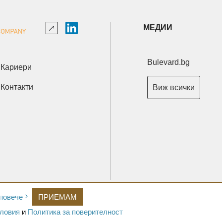
МЕДИИ
Bulevard.bg
Кариери
Контакти
Виж всички
Copyright © 2026 Ксениум ООД. Всички права запазени.
повече
ПРИЕМАМ
Developed by
XeniumCompany.com
ловия
и
Политика за поверителност