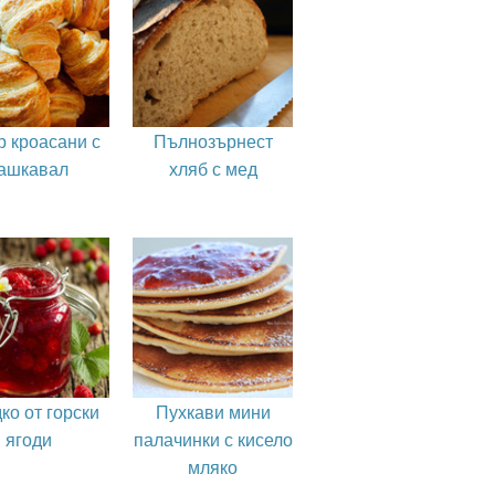
р кроасани с
Пълнозърнест
ашкавал
хляб с мед
ко от горски
Пухкави мини
ягоди
палачинки с кисело
мляко