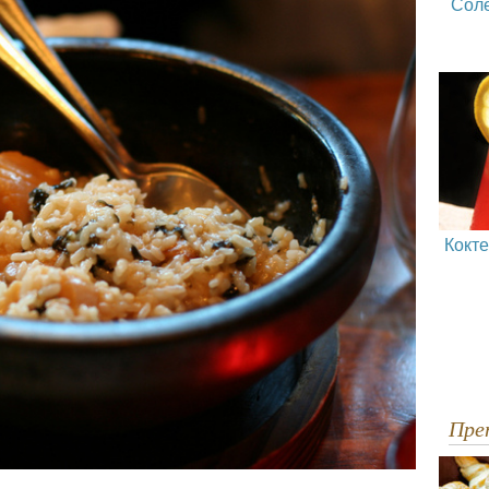
Сол
Кокт
Пр