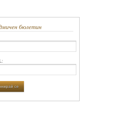
едмичен бюлетин
L: