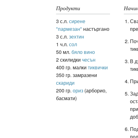
Продукти
Начин
3 с.л.
сирене
Сва
ация
"пармезан"
настъргано
пр
3 с.л.
зехтин
Поч
1 ч.л.
сол
тик
50 мл.
бяло вино
2 скилидки
чесън
В д
400 гр. малки
тиквички
тик
350 гр. замразени
При
скариди
200 гр.
ориз
(арборио,
Зад
басмати)
ост
при
доб
Под
пол