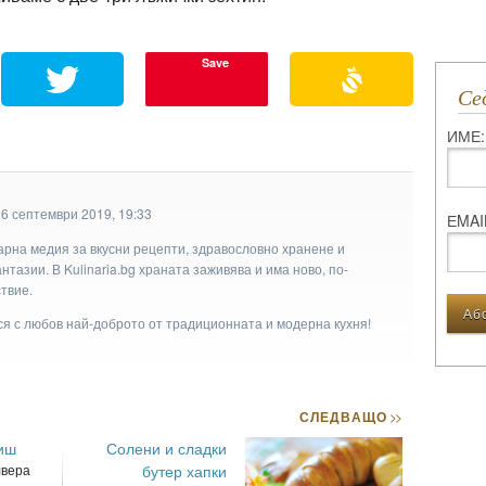
Save
С
ИМЕ:
16 септември 2019, 19:33
ЕMAI
арна медия за вкусни рецепти, здравословно хранене и
тазии. В Kulinaria.bg храната заживява и има ново, по-
твие.
ася с любов най-доброто от традиционната и модерна кухня!
СЛЕДВАЩО
>>
иш
Солени и сладки
лвера
бутер хапки