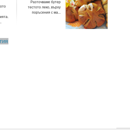
Разточваме бутер
ото
тестото леко, върху
поръсения с ма...
ията.
.
ТИЯ