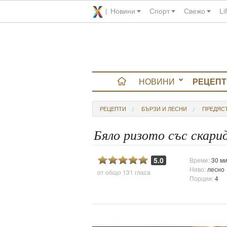
Новини
Спорт
Свежо
Li
НОВИНИ
РЕЦЕПТ
вюта
РЕЦЕПТИ
БЪРЗИ И ЛЕСНИ
ПРЕДЯС
итно
Бяло ризото със скари
 градина
5.0
Време:
30 ми
Ниво:
лесно
от общо
131 гласа
и Chefs
Порции:
4