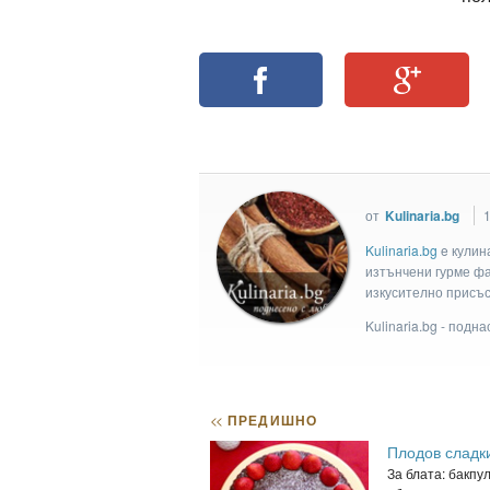
от
Kulinaria.bg
Kulinaria.bg
e кулин
изтънчени гурме фан
изкусително присъс
Kulinaria.bg - подн
<<
ПРЕДИШНО
Плодов сладк
За блата: бакпу