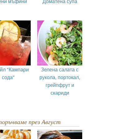
ени мъфини
Доматена супа
ейл "Кампари
Зелена салата с
сода"
рукола, портокал,
грейпфрут и
скариди
епоръчваме през Август