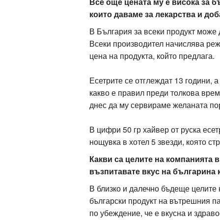
Все още цената му е висока за б
които даваме за лекарства и доб
В България за всеки продукт може д
Всеки производител начислява реж
цена на продукта, който предлага.
Есетрите се отглеждат 13 години, а
какво е правил преди толкова врем
днес да му сервираме желаната по
В цифри 50 гр хайвер от руска есе
нощувка в хотел 5 звезди, която ст
Какви са целите на компанията в
възпитавате вкус на българина
В близко и далечно бъдеще целите 
български продукт на вътрешния па
по убеждение, че е вкусна и здрав