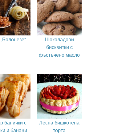
 „Болонезе“
Шоколадови
бисквитки с
фъстъчено масло
р банички с
Лесна бишкотена
ки и банани
торта