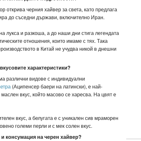
ор открива черния хайвер за света, като предлага
тира до съседни държави, включително Иран.
на лукса и разкоша, а до наши дни стига легендата
тическите отношения, които имаме с тях. Така
производството в Китай не учудва никой в днешни
а вкусовите характеристики?
има различни видове с индивидуални
сетра
(Аципенсер баери на латински), е най-
маслен вкус, който масово се харесва. На цвят е
ителен вкус, а белугата е с уникален сив мраморен
овено големи перли и с мек солен вкус.
 и консумация на черен хайвер?