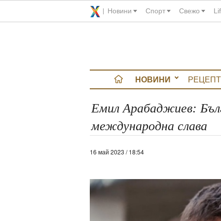
Новини
Спорт
Свежо
Li
НОВИНИ
РЕЦЕПТ
вюта
Емил Арабаджиев: Бъл
международна слава
итно
 градина
16 май 2023 / 18:54
и Chefs