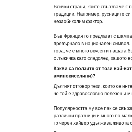
Всички страни, които свързваме с 
традиции. Например, руснаците си 
незаобиколим фактор.
Във Франция го предлагат с шампа
превърнало в национален символ. Н
това, че е много вкусен и нашата б
с лъжичка като сладолед, защото в
Какви са ползите от този най-на
аминокиселини)?
Дългият отговор тези, които се инте
че той е здравословно полезен и мн
Популярността му все пак се свърз
различни празници и много по-малк
гр черен хайвер удължава живота с