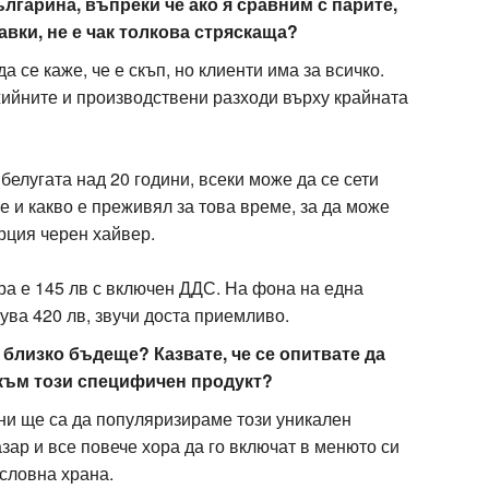
ългарина, въпреки че ако я сравним с парите,
авки, не е чак толкова стряскаща?
а се каже, че е скъп, но клиенти има за всичко.
ийните и производствени разходи върху крайната
 белугата над 20 години, всеки може да се сети
е и какво е преживял за това време, за да може
рция черен хайвер.
тра е 145 лв с включен ДДС. На фона на една
рува 420 лв, звучи доста приемливо.
 близко бъдеще? Казвате, че се опитвате да
 към този специфичен продукт?
ни ще са да популяризираме този уникален
зар и все повече хора да го включат в менюто си
ословна храна.