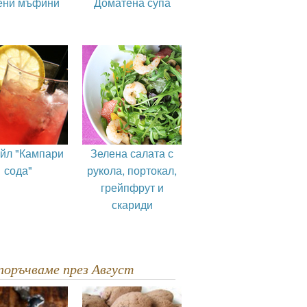
ени мъфини
Доматена супа
ейл "Кампари
Зелена салата с
сода"
рукола, портокал,
грейпфрут и
скариди
епоръчваме през Август