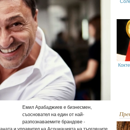
Сол
Кокт
Емил Арабаджиев е бизнесмен,
Пр
съосновател на един от най-
разпознаваемите брандове -
раната и управител на Асоциацията на търговците