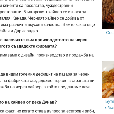
и клиенти са посолства, чуждестранни
 ресторанти. Българският хайвер се изнася за
алия, Канада. Черният хайвер се добива от
а има различни вкусови качества. Вижте какво още
айли и Дарик радио.
Сос
 се насочихте към производството на черен
когото създадохте фирмата?
нимаваме с дизайн, произиводство и продажба на
 да видим големия дефицит на пазара за черен
а на фабриката създадохме първия в страната ни
ажба на черен хайвер, в който предлагаме вече
Буте
то на хайвер от река Дунав?
ябъл
а факт, но когато става въпрос за есетрови риби,