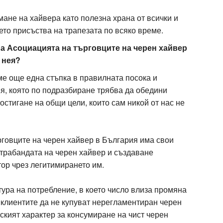
ане на хайвера като полезна храна от всички и
ето присъства на трапезата по всяко време.
на Асоциацията на търговците на черен хайвер
 нея?
ме още една стъпка в правилната посока и
, която по подразбиране трябва да обедини
остигане на общи цели, които сам никой от нас не
ърговците на черен хайвер в България има свои
нтрабандата на черен хайвер и създаване
тор чрез легитимирането им.
тура на потребление, в което число влиза промяна
а клиентите да не купуват нерегламентиран черен
ският характер за консумиране на чист черен