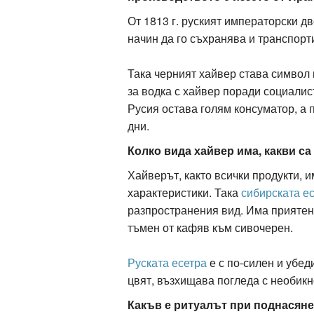
От 1813 г. руският императорски дв
начин да го съхранява и транспор
Така черният хайвер става символ 
за водка с хайвер поради социалис
Русия остава голям консуматор, а 
дни.
Колко вида хайвер има, какви с
Хайверът, както всички продукти, 
характеристики. Така
сибирската е
разпространения вид. Има приятен 
тъмен от кафяв към сивочерен.
Руската есетра
е с по-силен и убед
цвят, възхищава погледа с необикн
Какъв е ритуалът при поднасяне