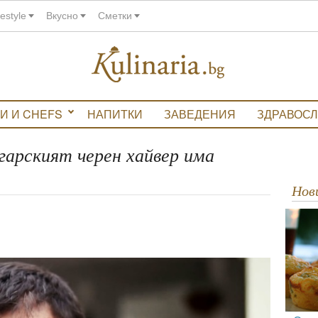
festyle
Вкусно
Сметки
И И CHEFS
НАПИТКИ
ЗАВЕДЕНИЯ
ЗДРАВОС
гарският черен хайвер има
Но