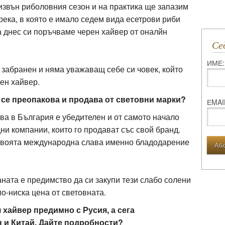
 извън риболовния сезон и на практика ще запазим
река, в която е имало седем вида есетрови риби
 а днес си поръчваме черен хайвер от оналйн
С
ИМЕ:
о забранен и няма уважаващ себе си човек, който
ден хайвер.
р се преопакова и продава от световни марки?
ЕMAI
ва в България е убедителен и от самото начало
и компании, които го продават със свой бранд.
 своята международна слава именно бладодарение
аната е предимство да си закупи тези слабо солени
о-ниска цена от световната.
хайвер предимно с Русия, а сега
н и Китай. Дайте подробности?