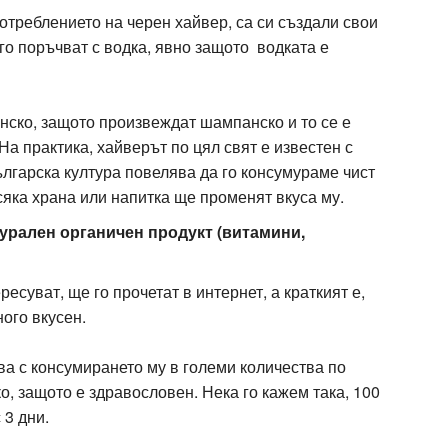
потреблението на черен хайвер, са си създали свои
го поръчват с водка, явно защото водката е
нско, защото произвеждат шампанско и то се е
а практика, хайверът по цял свят е известен с
ългарска култура повелява да го консумураме чист
сяка храна или напитка ще променят вкуса му.
турален органичен продукт (витамини,
ресуват, ще го прочетат в интернет, а краткият е,
ого вкусен.
ва с консумирането му в големи количества по
о, защото е здравословен. Нека го кажем така, 100
 3 дни.