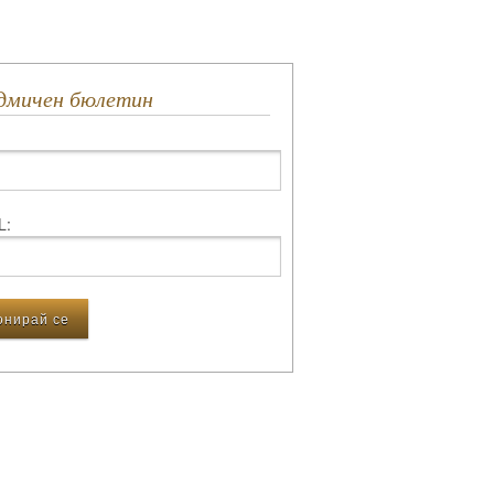
едмичен бюлетин
L: