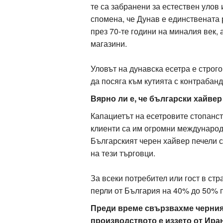
те са забранени за естествен улов
спомена, че Дунав е единствената 
през 70-те години на миналия век,
магазини.
Уловът на дунавска есетра е строг
да посяга към кутията с контрабан
Вярно ли е, че български хайве
Капациетът на есетровите стопанст
клиенти са им огромни международн
Българският черен хайвер печели
на тези търговци.
За всеки потребител или гост в стр
перли от България на 40% до 50% п
Преди време свързвахме черния 
производството е иззето от Ира