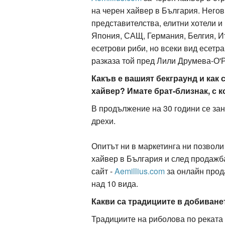
на черен хайвер в България. Негов
представителства, елитни хотели и
Япония, САЩ, Германия, Белгия, Ит
ация
есетрови риби, но всеки вид есетр
разказа той пред Лили Друмева-О'Р
Какъв е вашият бекграунд и как
хайвер? Имате брат-близнак, с 
В продължение на 30 години се за
дрехи.
Опитът ни в маркетинга ни позволи
хайвер в България и след продажб
сайт -
Aemillius.com
за онлайн прод
над 10 вида.
Какви са традициите в добиване
Традициите на риболова по реката с