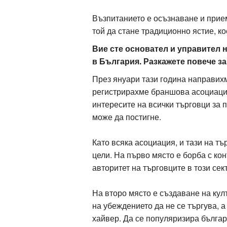
Възпитанието е осъзнаване и прием
той да стане традиционно ястие, ко
Вие сте основател и управител 
в България. Разкажете повече за
През януари тази година направих
регистрирахме браншова асоциация
интересите на всички търговци за п
може да постигне.
Като всяка асоциация, и тази на т
цели. На първо място е борба с ко
авторитет на търговците в този сек
На второ място е създаване на кул
на убеждението да не се търгува, 
хайвер. Да се популяризира българ