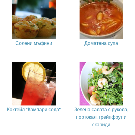
Солени мъфини
Доматена супа
Коктейл "Кампари сода"
Зелена салата с рукола,
портокал, грейпфрут и
скариди