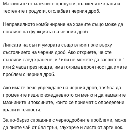
Мазнините от млечните продукти, пържените храни и
тестените продукти, отслабват черния дроб.
Неправилното комбиниране на храните също може да
повлияе на функцията на черния дроб.
Липсата на сън и умората също влияят зле върху
състоянието на черния дроб. Ако откриете, че сте
сънливи след хранене, и / или не можете да заспите в 1
или 2 часа през нощта, има голяма вероятност да имате
проблем с черния дроб.
Ако имате вече увреждане на черния дроб, трябва да
промените изцяло ежедневното си меню и да намалите
мазнините и токсините, които се приемат с определени
храни и течности.
За по-бързо справяне с чернодробните проблеми, може
да пиете чай от бял трън, глухарче и листа от артишок.