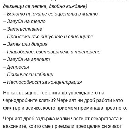
движещи се петна, двойно виждане)
– Бялото на очите се оцветява в жълто
– Загуба на тегло
– Затлъстяване
– Проблеми със синусите и сливиците
– Запек или диария
– Главоболие, световъртеж, и треперене
– Загуба на апетит
– Депресия
– Психически изблици
– Неспособност за концентрация
Но как всъщност се стига до увреждането на
чернодробните клетки? Черният ни дроб работи като
филтър и всичко, което приемем преминава през него.
Черният дроб задържа малки части от лекарствата и
ваксините, които сме приемали през целия си живот