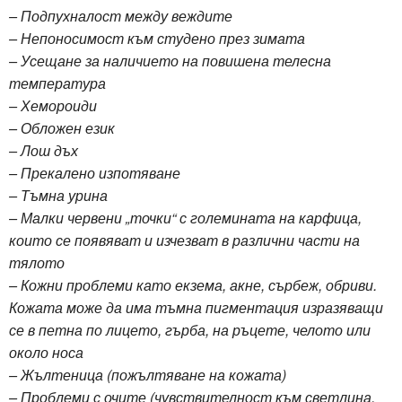
– Подпухналост между веждите
– Непоносимост към студено през зимата
– Усещане за наличието на повишена телесна
температура
– Хемороиди
– Обложен език
– Лош дъх
– Прекалено изпотяване
– Тъмна урина
– Малки червени „точки“ с големината на карфица,
които се появяват и изчезват в различни части на
тялото
– Кожни проблеми като екзема, акне, сърбеж, обриви.
Кожата може да има тъмна пигментация изразяващи
се в петна по лицето, гърба, на ръцете, челото или
около носа
– Жълтеница (пожълтяване на кожата)
– Проблеми с очите (чувствителност към светлина,