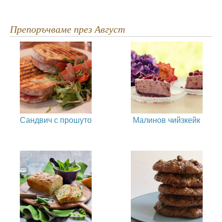
Препоръчваме през Август
Сандвич с прошуто
Малинов чийзкейк