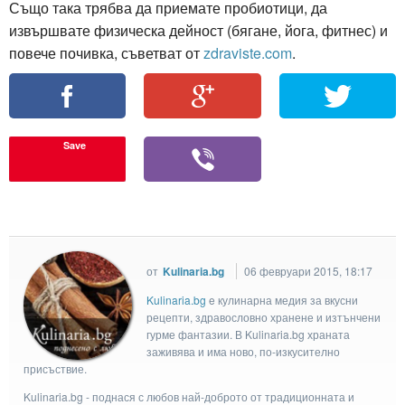
Също така трябва да приемате пробиотици, да
извършвате физическа дейност (бягане, йога, фитнес) и
повече почивка, съветват от
zdraviste.com
.
Save
от
Kulinaria.bg
06 февруари 2015, 18:17
Kulinaria.bg
e кулинарна медия за вкусни
рецепти, здравословно хранене и изтънчени
гурме фантазии. В Kulinaria.bg храната
заживява и има ново, по-изкусително
присъствие.
Kulinaria.bg - поднася с любов най-доброто от традиционната и