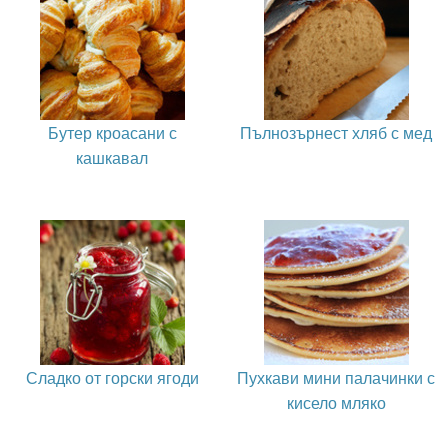
Бутер кроасани с
Пълнозърнест хляб с мед
кашкавал
Сладко от горски ягоди
Пухкави мини палачинки с
кисело мляко