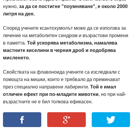
нужно,
за да се постигне "поумняване", е около 2000
литря на ден.
Според учените ксантохумолът може да се използва за
лечение на метаболитен синдром и възрастови промени
в паметта.
Той ускорява метаболизма, намалява
мастните киселини в черния дроб и подобрява
мисленето.
Свойствата на флавоноида учените са изследвали с
помощта на мишки, които е трябвало да преминават
през специално направени лабиринти.
Той е имал
отличен ефект при по-младите животни
, но при най-
възрастните не е бил толкова ефикасен.