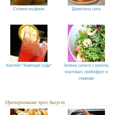
Солени мъфини
Доматена супа
Коктейл "Кампари сода"
Зелена салата с рукола,
портокал, грейпфрут и
скариди
Препоръчваме през Август