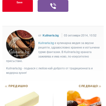
Save
от
Kulinaria.bg
03 октомври 2014, 10:52
Kulinaria.bg
e кулинарна медия за вкусни
рецепти, здравословно хранене и изтънчени
гурме фантазии. В Kulinaria.bg храната
заживява и има ново, по-изкусително
присъствие.
Kulinaria.bg - поднася с любов най-доброто от традиционната и
модерна кухня!
<<
ПРЕДИШНО
СЛЕДВАЩО
>>