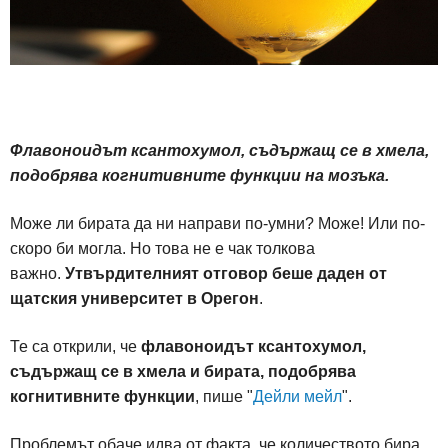
Флавоноидът ксантохумол, съдържащ се в хмела,
подобрява когнитивните функции на мозъка.
Може ли бирата да ни направи по-умни? Може! Или по-
скоро би могла. Но това не е чак толкова
важно.
Утвърдителният отговор беше даден от
щатския университет в Орегон
.
Те са открили, че
флавоноидът ксантохумол,
съдържащ се в хмела и бирата, подобрява
когнитивните функции
, пише "
Дейли мейл
".
Проблемът обаче идва от факта, че количеството бира,