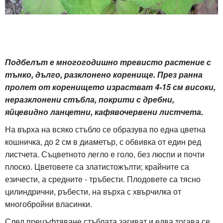
Подбелът е многогодишно тревисто растение с
тънко, дълго, разклонено коренище. През ранна
пролет от коренището израстват 4-15 см високи,
неразклонени стъбла, покрити с дребни,
яйцевидно ланцетни, кафявочервени листчета.
На върха на всяко стъбло се образува по една цветна
кошничка, до 2 см в диаметър, с обвивка от един ред
листчета. Съцветното легло е голо, без люспи и почти
плоско. Цветовете са златистожълти; крайните са
езичести, а средните - тръбести. Плодовете са тясно
цилиндрични, ръбести, на върха с хвърчилка от
многобройни власинки.
След прецъфтяване стъблата загиват и едва тогава се