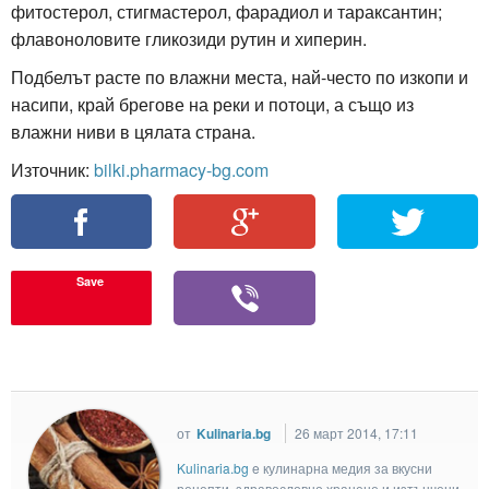
фитостерол, стигмастерол, фарадиол и тараксантин;
флавоноловите гликозиди рутин и хиперин.
Подбелът расте по влажни места, най-често по изкопи и
насипи, край брегове на реки и потоци, а също из
влажни ниви в цялата страна.
Източник:
bilki.pharmacy-bg.com
Save
от
Kulinaria.bg
26 март 2014, 17:11
Kulinaria.bg
e кулинарна медия за вкусни
рецепти, здравословно хранене и изтънчени