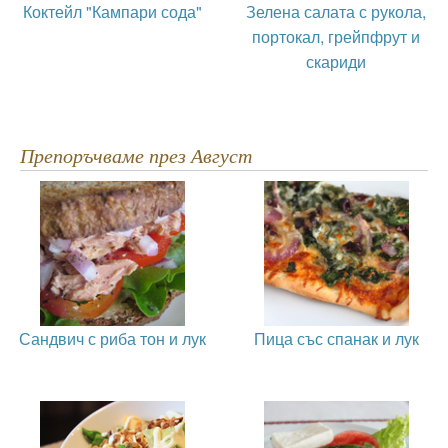
Коктейл "Кампари сода"
Зелена салата с рукола,
портокал, грейпфрут и
скариди
Препоръчваме през Август
Сандвич с риба тон и лук
Пица със спанак и лук