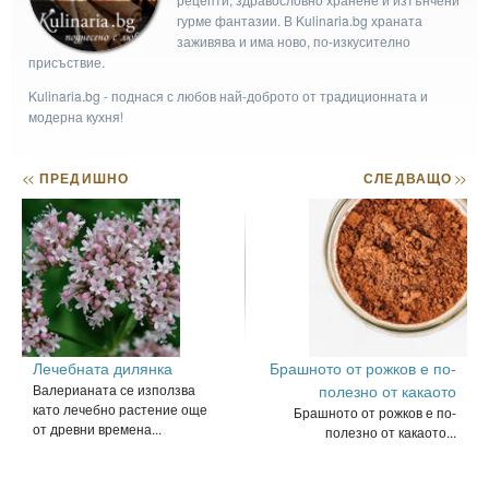
гурме фантазии. В Kulinaria.bg храната
заживява и има ново, по-изкусително
присъствие.
Kulinaria.bg - поднася с любов най-доброто от традиционната и
модерна кухня!
<<
ПРЕДИШНО
СЛЕДВАЩО
>>
Лечебната дилянка
Брашното от рожков е по-
Валерианата се използва
полезно от какаото
като лечебно растение още
Брашното от рожков е по-
от древни времена...
полезно от какаото...