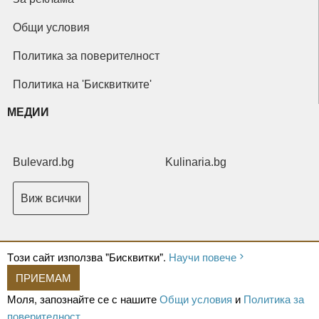
Общи условия
Политика за поверителност
Политика на 'Бисквитките'
МЕДИИ
Bulevard.bg
Kulinaria.bg
Виж всички
Tози сайт използва "Бисквитки".
Научи повече
ПРИЕМАМ
Copyright © 2026 Ксениум ООД. Всички права запазени.
Developed by
Моля, запознайте се с нашите
Общи условия
и
Политика за
XeniumCompany.com
поверителност