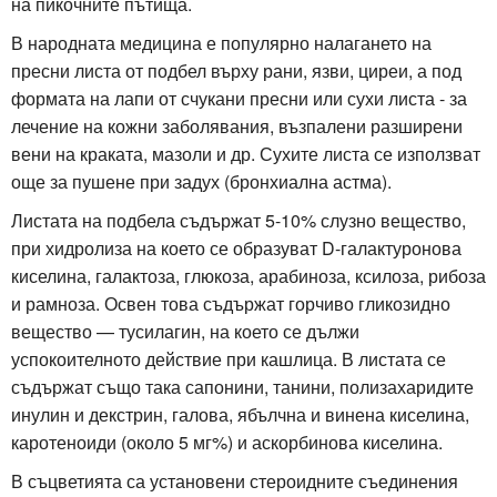
на пикочните пътища.
В народната медицина е популярно налагането на
пресни листа от подбел върху рани, язви, циреи, а под
формата на лапи от счукани пресни или сухи листа - за
лечение на кожни заболявания, възпалени разширени
вени на краката, мазоли и др. Сухите листа се използват
още за пушене при задух (бронхиална астма).
Листата на подбела съдържат 5-10% слузно вещество,
при хидролиза на което се образуват D-галактуронова
киселина, галактоза, глюкоза, арабиноза, ксилоза, рибоза
и рамноза. Освен това съдържат горчиво гликозидно
вещество — тусилагин, на което се дължи
успокоителното действие при кашлица. В листата се
съдържат също така сапонини, танини, полизахаридите
инулин и декстрин, галова, ябълчна и винена киселина,
каротеноиди (около 5 мг%) и аскорбинова киселина.
В съцветията са установени стероидните съединения