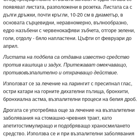
появяват листата, разположени в розетка. Листата са с
дълги дръжки, почти кръгли, 10-20 см в диаметър, в
основата сърцевидни, неравномерно, вълнообразно,
едро назъбени с червенокафяви зъбчета, отгоре зелени,
голи, отдолу - бяло напластени. Цъфти от февруари до
април.
Листата на подбела са отдавна известно средство
против кашлица и задух. Притежават омекчаващо,
противовъзпалително и отхрачващо действие.
Използват се за лечение на ларингит с пресипнал глас,
остри катари на горните дихателни пътища, бронхити,
бронхиална астма, възпалителни процеси на белия дроб.
Дрогата се употребява още за лечение на възпалителни
заболявания на стомашно-чревния тракт, като
апетитостимулиращо и подобряващо храносмилането
средство. Използва се и при възпалителни заболявания