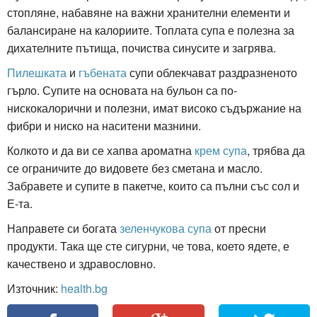
стопляне, набавяне на важни хранителни елементи и
балансиране на калориите. Топлата супа е полезна за
дихателните пътища, почиства синусите и загрява.
Пилешката
и
гъбената
супи облекчават раздразненото
гърло. Супите на основата на бульон са по-
нискокалорични и полезни, имат високо съдържание на
фибри и ниско на наситени мазнини.
Колкото и да ви се хапва ароматна
крем супа
, трябва да
се ограничите до видовете без сметана и масло.
Забравете и супите в пакетче, които са пълни със сол и
Е-та.
Направете си богата
зеленчукова супа
от пресни
продукти. Така ще сте сигурни, че това, което ядете, е
качествено и здравословно.
Източник:
health.bg