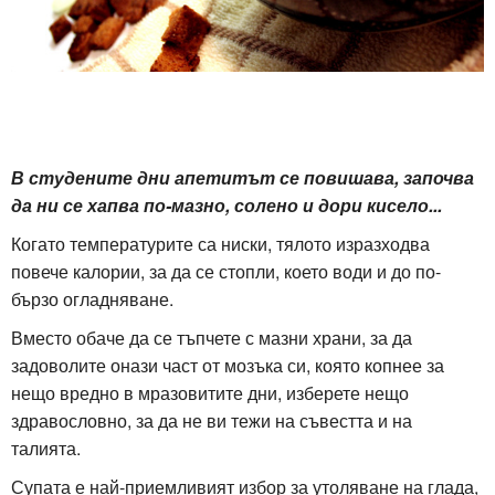
В студените дни апетитът се повишава, започва
да ни се хапва по-мазно, солено и дори кисело...
Когато температурите са ниски, тялото изразходва
повече калории, за да се стопли, което води и до по-
бързо огладняване.
Вместо обаче да се тъпчете с мазни храни, за да
задоволите онази част от мозъка си, която копнее за
нещо вредно в мразовитите дни, изберете нещо
здравословно, за да не ви тежи на съвестта и на
талията.
Супата е най-приемливият избор за утоляване на глада,