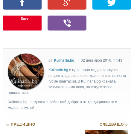
Save
от
Kulinaria.bg
02 декември 2016, 17:43
Kulinaria.bg
e кулинарна медия за вкусни
рецепти, здравословно хранене и изтънчени
гурме фантазии. В Kulinaria.bg храната
заживява и има ново, по-изкусително
присъствие.
Kulinaria.bg - поднася с любов най-доброто от традиционната и
модерна кухня!
<<
ПРЕДИШНО
СЛЕДВАЩО
>>