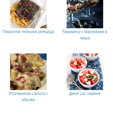
Пикантни телешки ребърца
Тирамису с боровинки в
чаша
Италианска салата с
Диня със сирене
ябълки