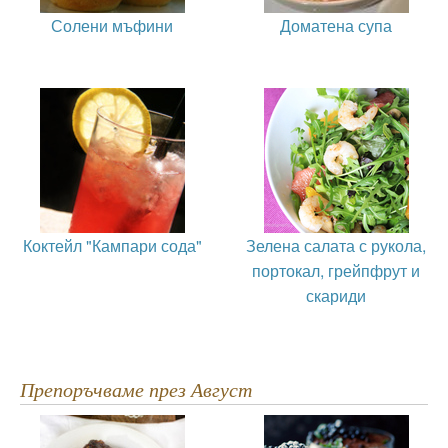
Солени мъфини
Доматена супа
Коктейл "Кампари сода"
Зелена салата с рукола,
портокал, грейпфрут и
скариди
Препоръчваме през Август